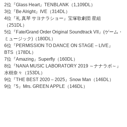
2位『Glass Heart』TENBLANK（1,109DL）
3位『Be Alright』IVE（314DL）
4位『礼 真琴 サヨナラショー』宝塚歌劇団 星組
（251DL）
5位『Fate/Grand Order Original Soundtrack VII』(ゲーム・
ミュージック)（180DL）
6位『PERMISSION TO DANCE ON STAGE – LIVE』
BTS（178DL）
7位『Amazing』Superfly（160DL）
8位『NANA MUSIC LABORATORY 2019 ～ナナラボ～』
水樹奈々（153DL）
9位『THE BEST 2020 – 2025』Snow Man（146DL）
9位『5』Mrs. GREEN APPLE（146DL）