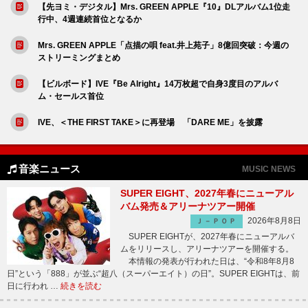
【先ヨミ・デジタル】Mrs. GREEN APPLE『10』DLアルバム1位走
行中、4週連続首位となるか
Mrs. GREEN APPLE「点描の唄 feat.井上苑子」8億回突破：今週の
ストリーミングまとめ
【ビルボード】IVE『Be Alright』14万枚超で自身3度目のアルバ
ム・セールス首位
IVE、＜THE FIRST TAKE＞に再登場 「DARE ME」を披露
音楽ニュース
MUSIC NEWS
SUPER EIGHT、2027年春にニューアル
バム発売＆アリーナツアー開催
2026年8月8日
Ｊ－ＰＯＰ
SUPER EIGHTが、2027年春にニューアルバ
ムをリリースし、アリーナツアーを開催する。
本情報の発表が行われた日は、“令和8年8月8
日”という「888」が並ぶ“超八（スーパーエイト）の日”。SUPER EIGHTは、前
日に行われ …
続きを読む