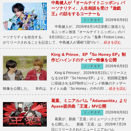
中島健人が『オールナイトニッポン』パ
ーソナリティ、人生相談を受け『遊戯
王』の話をするコーナーも
2026年8月8日
Ｊ－ＰＯＰ
中島健人が、2026年8月14日深夜に放送とな
るニッポン放送『オールナイトニッポン』のパ
ーソナリティを担当する。 8月19日にニューシングル『鬼事 / Fiction Love』
がリリースされることを記念して、中島健人が通称“1部”のパ …
続きを読む
King & Prince、EP『So Honey EP』制
作ビハインドのティザー映像を公開
2026年8月8日
Ｊ－ＰＯＰ
King & Princeが、2026年9月2日にリリースと
なる1st EP『So Honey EP』より、初回限定盤B
に収録されるEP制作ビハインド映像のティザー
映像を公開した。 本作は、タイトル曲「So Honey」の中の印 …
続きを読む
葛葉、ミニアルバム『Adamantite』より
Ayase提供曲「王道」MV公開
2026年8月8日
Ｊ－ＰＯＰ
葛葉が、新曲「王道」のミュージックビデオ
を公開した。 新曲「王道」は、2026年7月29
日にリリースされたニューミニアルバム