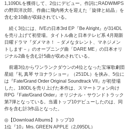
1,109DLを獲得して、2位にデビュー。作詞にRADWIMPS
の野田洋次郎、作曲に飛内将大を迎えた「旋律と結晶」を
含む全10曲が収録されている。
続く3位には、IVEの日本3rd EP『Be Alright』が314DL
を売り上げて初登場。タイトル曲と日本テレビ系 4月期新
日曜ドラマ『ダメマネ！ －ダメなタレント、マネジメン
トします－』のオープニング曲「DARE ME」の日本オリ
ジナル2曲を含む計5曲が収めされている。
前週3位からワンランクダウンの4位となった宝塚歌劇団
星組『礼 真琴 サヨナラショー』（251DL）を挟み、5位に
は『Fate/Grand Order Original Soundtrack VII』が初登場
した。180DLを売り上げた本作は、スマートフォン向け
RPG『Fate/Grand Order』オリジナル・サウンドトラック
第7弾となっている。当週トップ10デビューしたのは、同
作を含む計3作品となった。
◎【Download Albums】トップ10
1位『10』Mrs. GREEN APPLE（2,095DL）