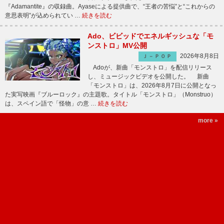
『Adamantite』の収録曲。Ayaseによる提供曲で、“王者の苦悩”と“これからの
意思表明”が込められてい …
続きを読む
Ado、ビビッドでエネルギッシュな「モ
ンストロ」MV公開
2026年8月8日
Ｊ－ＰＯＰ
Adoが、新曲「モンストロ」を配信リリース
し、ミュージックビデオを公開した。 新曲
「モンストロ」は、2026年8月7日に公開となっ
た実写映画『ブルーロック』の主題歌。タイトル「モンストロ」（Monstruo）
は、スペイン語で「怪物」の意 …
続きを読む
more »