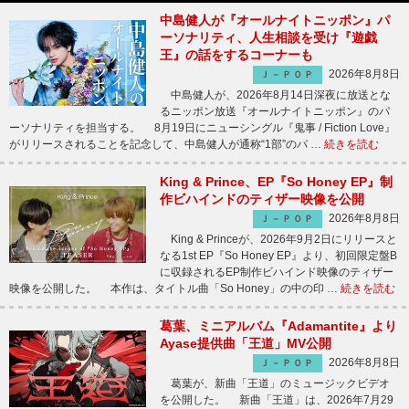
中島健人が『オールナイトニッポン』パ
ーソナリティ、人生相談を受け『遊戯
王』の話をするコーナーも
2026年8月8日
Ｊ－ＰＯＰ
中島健人が、2026年8月14日深夜に放送とな
るニッポン放送『オールナイトニッポン』のパ
ーソナリティを担当する。 8月19日にニューシングル『鬼事 / Fiction Love』
がリリースされることを記念して、中島健人が通称“1部”のパ …
続きを読む
King & Prince、EP『So Honey EP』制
作ビハインドのティザー映像を公開
2026年8月8日
Ｊ－ＰＯＰ
King & Princeが、2026年9月2日にリリースと
なる1st EP『So Honey EP』より、初回限定盤B
に収録されるEP制作ビハインド映像のティザー
映像を公開した。 本作は、タイトル曲「So Honey」の中の印 …
続きを読む
葛葉、ミニアルバム『Adamantite』より
Ayase提供曲「王道」MV公開
2026年8月8日
Ｊ－ＰＯＰ
葛葉が、新曲「王道」のミュージックビデオ
を公開した。 新曲「王道」は、2026年7月29