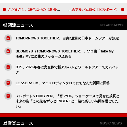
さだまさし、19年ぶりの【夏 長崎から】開催 今井美樹／湘南乃風／南こうせつらと”未来への希望”を歌う
【ビルボード】Mrs. GREEN APPLE『10』が通算3度目となる総合アルバム首位
関連ニュース
RELATED NEWS
TOMORROW X TOGETHER、自身2度目の日本ドームツアーが決定
BEOMGYU（TOMORROW X TOGETHER）、ソロ曲「Take My
Half」MVに楽曲のメッセージ込める
BTS、2026年春に完全体で新アルバムとワールドツアーでカムバッ
ク
LE SSERAFIM、マイメロディ＆クロミにちなんだ質問に回答
＜レポート＞ENHYPEN、『宵 -YOI-』ショーケースで見せた成長と
未来の姿「この先もずっとENGENEと一緒に楽しい時間を過ごした
い」
音楽ニュース
MUSIC NEWS