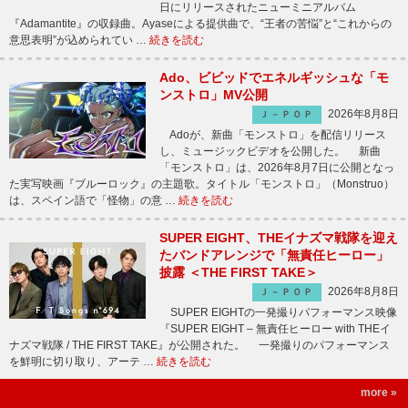
日にリリースされたニューミニアルバム
『Adamantite』の収録曲。Ayaseによる提供曲で、“王者の苦悩”と“これからの
意思表明”が込められてい …
続きを読む
Ado、ビビッドでエネルギッシュな「モ
ンストロ」MV公開
2026年8月8日
Ｊ－ＰＯＰ
Adoが、新曲「モンストロ」を配信リリース
し、ミュージックビデオを公開した。 新曲
「モンストロ」は、2026年8月7日に公開となっ
た実写映画『ブルーロック』の主題歌。タイトル「モンストロ」（Monstruo）
は、スペイン語で「怪物」の意 …
続きを読む
SUPER EIGHT、THEイナズマ戦隊を迎え
たバンドアレンジで「無責任ヒーロー」
披露 ＜THE FIRST TAKE＞
2026年8月8日
Ｊ－ＰＯＰ
SUPER EIGHTの一発撮りパフォーマンス映像
『SUPER EIGHT – 無責任ヒーロー with THEイ
ナズマ戦隊 / THE FIRST TAKE』が公開された。 一発撮りのパフォーマンス
を鮮明に切り取り、アーテ …
続きを読む
more »