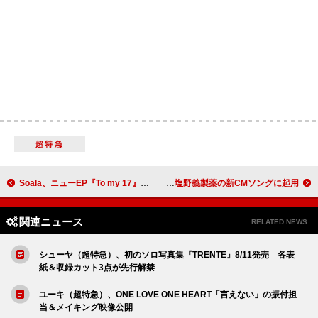
超特急
Soala、ニューEP『To my 17』収録「自分勝手」MV公開
いきものがかり「歩いていこう」、藤本美貴が出演する塩野義製薬の新CMソングに起用
関連ニュース
RELATED NEWS
シューヤ（超特急）、初のソロ写真集『TRENTE』8/11発売 各表
紙＆収録カット3点が先行解禁
ユーキ（超特急）、ONE LOVE ONE HEART「言えない」の振付担
当＆メイキング映像公開