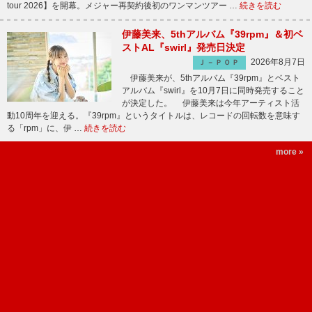
tour 2026】を開幕。メジャー再契約後初のワンマンツアー …
続きを読む
伊藤美来、5thアルバム『39rpm』＆初ベ
ストAL『swirl』発売日決定
2026年8月7日
Ｊ－ＰＯＰ
伊藤美来が、5thアルバム『39rpm』とベスト
アルバム『swirl』を10月7日に同時発売すること
が決定した。 伊藤美来は今年アーティスト活
動10周年を迎える。『39rpm』というタイトルは、レコードの回転数を意味す
る「rpm」に、伊 …
続きを読む
more »