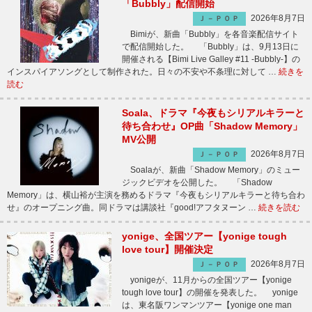
「Bubbly」配信開始
2026年8月7日
Ｊ－ＰＯＰ
Bimiが、新曲「Bubbly」を各音楽配信サイト
で配信開始した。 「Bubbly」は、9月13日に
開催される【Bimi Live Galley #11 -Bubbly-】の
インスパイアソングとして制作された。日々の不安や不条理に対して …
続きを
読む
Soala、ドラマ『今夜もシリアルキラーと
待ち合わせ』OP曲「Shadow Memory」
MV公開
2026年8月7日
Ｊ－ＰＯＰ
Soalaが、新曲「Shadow Memory」のミュー
ジックビデオを公開した。 「Shadow
Memory」は、横山裕が主演を務めるドラマ『今夜もシリアルキラーと待ち合わ
せ』のオープニング曲。同ドラマは講談社『good!アフタヌーン …
続きを読む
yonige、全国ツアー【yonige tough
love tour】開催決定
2026年8月7日
Ｊ－ＰＯＰ
yonigeが、11月からの全国ツアー【yonige
tough love tour】の開催を発表した。 yonige
は、東名阪ワンマンツアー【yonige one man