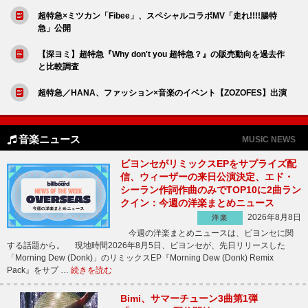
超特急×ミツカン「Fibee」、スペシャルコラボMV「走れ!!!!腸特
急」公開
【深ヨミ】超特急『Why don't you 超特急？』の販売動向を過去作
と比較調査
超特急／HANA、ファッション×音楽のイベント【ZOZOFES】出演
音楽ニュース
MUSIC NEWS
ビヨンセがリミックスEPをサプライズ配
信、ウィーザーの来日公演決定、エド・
シーラン作詞作曲のみでTOP10に2曲ラン
クイン：今週の洋楽まとめニュース
2026年8月8日
洋楽
今週の洋楽まとめニュースは、ビヨンセに関
する話題から。 現地時間2026年8月5日、ビヨンセが、先日リリースした
「Morning Dew (Donk)」のリミックスEP『Morning Dew (Donk) Remix
Pack』をサプ …
続きを読む
Bimi、サマーチューン3曲第1弾