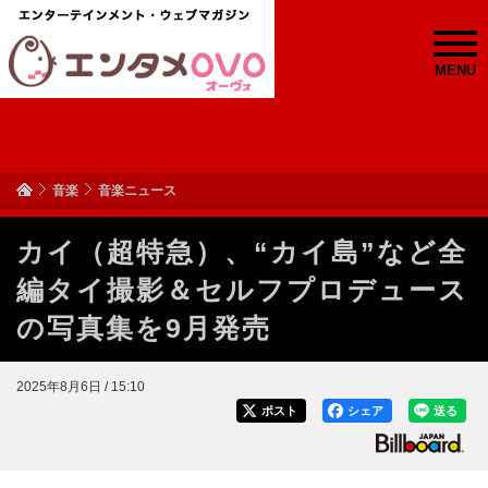
MENU
音楽
音楽ニュース
カイ（超特急）、“カイ島”など全
編タイ撮影＆セルフプロデュース
の写真集を9月発売
2025年8月6日 / 15:10
ポスト
シェア
送る