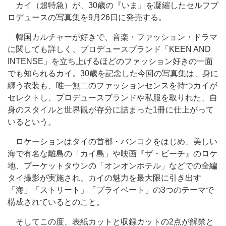
カイ（超特急）が、30歳の『いま』を凝縮したセルフプ
ロデュースの写真集を9月26日に発売する。
韓国カルチャーが好きで、音楽・ファッション・ドラマ
に関しても詳しく、プロデュースブランド「KEEN AND
INTENSE」を立ち上げるほどのファッション好きの一面
でも知られるカイ。30歳を記念した今回の写真集は、身に
纏う衣装も、唯一無二のファッションセンスを持つカイが
セレクトし、プロデュースブランドや私服を取りれた、自
身のスタイルと世界観が存分に詰まった1冊に仕上がって
いるという。
ロケーションはタイの首都・バンコクをはじめ、美しい
海で有名な離島の「カイ島」や映画『ザ・ビーチ』のロケ
地、プーケットタウンの「オンオンホテル」などでの全編
タイ撮影が実施され、カイの魅力を最大限に引き出す
「海」「ストリート」「プライベート」の3つのテーマで
構成されているとのこと。
そしてこの度、表紙カットと収録カットの2点が解禁と