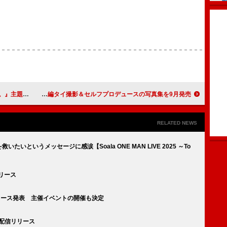
しさ」配信開始
カイ（超特急）、“カイ島”など全編タイ撮影＆セルフプロデュースの写真集を9月発売
RELATED NEWS
たいというメッセージに感涙【Soala ONE MAN LIVE 2025 ～To
リリース
17』リリース発表 主催イベントの開催も決定
/21配信リリース