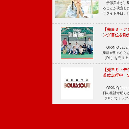
伊藤美来が、5t
ることが決定した
うタイトルは、レ
【先ヨミ・デジタル
ング首位を独
GfK/NIQ J
集計が明らかとなり、T
（DL）を売り上
【先ヨミ・デジタ
首位走行中 S
GfK/NIQ J
日の集計が明らかと
（DL）でトップ