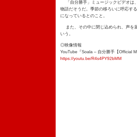
「自分勝手」ミュージックビデオは、
物語だそうだ。季節の移ろいに呼応す
になっているとのこと。
また、その中に閉じ込められ、声を届け
いう。
◎映像情報
YouTube『Soala – 自分勝手【Official M
https://youtu.be/R4s4PY92bMM