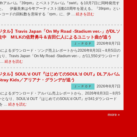
hアルバム『39rpm』とベストアルバム『swirl』を10月7日に同時発売す
。 伊藤美来は今年アーティスト活動10周年を迎える。『39rpm』とい
コードの回転数を意味する「rpm」に、伊 …
続きを読む
】Travis Japan「On My Road -Stadium ver.-」がDLソ
走中 M!LKの佐野勇斗＆吉田仁人によるユニット曲が追う
2026年8月7日
Ｊ－ＰＯＰ
apanによるダウンロード・ソング売上レポートから2026年8月3日～8月5日の
ravis Japan「On My Road -Stadium ver.-」が11,550ダウンロード
 …
続きを読む
ル】SOUL'd OUT『はじめてのSOUL'd OUT』DLアルバム
tray Kids／アリアナ・グランデが追う
2026年8月7日
Ｊ－ＰＯＰ
apanによるダウンロード・アルバム売上レポートから、2026年8月3日～8月5
なり、SOUL’d OUT『はじめてのSOUL’d OUT』が341ダウンロード
を …
続きを読む
more »