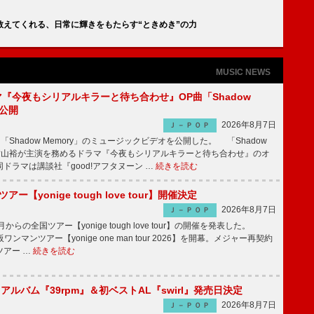
ve」が教えてくれる、日常に輝きをもたらす“ときめき”の力
MUSIC NEWS
ラマ『今夜もシリアルキラーと待ち合わせ』OP曲「Shadow
V公開
2026年8月7日
Ｊ－ＰＯＰ
「Shadow Memory」のミュージックビデオを公開した。 「Shadow
、横山裕が主演を務めるドラマ『今夜もシリアルキラーと待ち合わせ』のオ
ドラマは講談社『good!アフタヌーン …
続きを読む
ツアー【yonige tough love tour】開催決定
2026年8月7日
Ｊ－ＰＯＰ
月からの全国ツアー【yonige tough love tour】の開催を発表した。
阪ワンマンツアー【yonige one man tour 2026】を開幕。メジャー再契約
ツアー …
続きを読む
hアルバム『39rpm』＆初ベストAL『swirl』発売日決定
2026年8月7日
Ｊ－ＰＯＰ