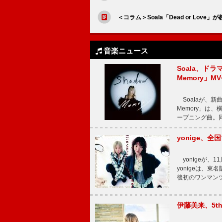
＜コラム＞Soala「Dead or Lo
音楽ニュース
Soala、ド
Memory」M
Soalaが、新曲
Memory」は
ープニング曲。同
yonige、全国
yonigeが、11
yonigeは、東名
後初のワンマン
伊藤美来、5t