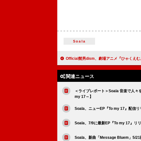
Soala
Official髭男dism、劇場アニメ『ひゃくえむ。』主題歌の新曲「ら
関連ニュース
＜ライブレポート＞Soala 音楽で人々を救い
my 17～】
Soala、ニューEP『To my 17』配信
Soala、7/9に最新EP『To my 
Soala、新曲「Message Bluem」5