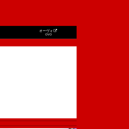
オーヴォ
OVO