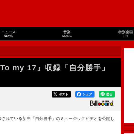
ニュース
音楽
特別企画
NEWS
MUSIC
PR
『To my 17』収録「自分勝手」
ポスト
シェア
送る
』に収録されている新曲「自分勝手」のミュージックビデオを公開し