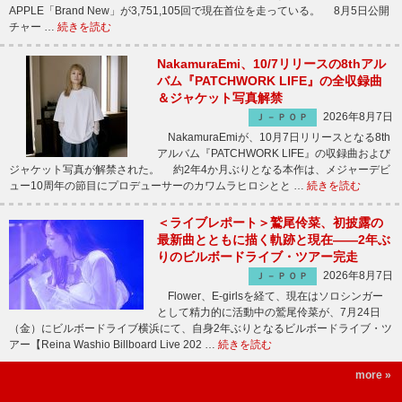
APPLE「Brand New」が3,751,105回で現在首位を走っている。 8月5日公開
チャー …
続きを読む
NakamuraEmi、10/7リリースの8thアル
バム『PATCHWORK LIFE』の全収録曲
＆ジャケット写真解禁
2026年8月7日
Ｊ－ＰＯＰ
NakamuraEmiが、10月7日リリースとなる8th
アルバム『PATCHWORK LIFE』の収録曲および
ジャケット写真が解禁された。 約2年4か月ぶりとなる本作は、メジャーデビ
ュー10周年の節目にプロデューサーのカワムラヒロシとと …
続きを読む
＜ライブレポート＞鷲尾伶菜、初披露の
最新曲とともに描く軌跡と現在――2年ぶ
りのビルボードライブ・ツアー完走
2026年8月7日
Ｊ－ＰＯＰ
Flower、E-girlsを経て、現在はソロシンガー
として精力的に活動中の鷲尾伶菜が、7月24日
（金）にビルボードライブ横浜にて、自身2年ぶりとなるビルボードライブ・ツ
アー【Reina Washio Billboard Live 202 …
続きを読む
more »