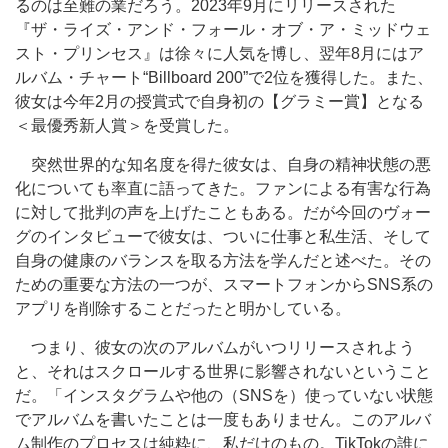
るのは至難の業だろう。2023年9月にリリースされた
『ザ・ライズ・アンド・フォール・オブ・ア・ミッドウェ
スト・プリンセス』は徐々に人気を博し、翌年8月にはア
ルバム・チャート“Billboard 200”で2位を獲得した。また、
彼女は今年2月の授賞式で自身初の【グラミー賞】となる
＜最優秀新人賞＞を受賞した。
突然世界的な知名度を得た彼女は、自身の精神状態の悪
化についても率直に語ってきた。ファンによる有害な行為
に対して批判の声を上げたこともある。だが今回のヴォー
グのインタビューで彼女は、ついに仕事と私生活、そして
自身の健康のバランスを取る方法を学んだと述べた。その
ための重要な方法の一つが、スマートフォンからSNS系の
アプリを削除することだったと明かしている。
つまり、彼女の次のアルバムがいつリリースされよう
と、それはスクロールする世界に影響されないということ
だ。「インスタグラムや他の（SNSを）使っていない状態
でアルバムを書いたことは一度もありません。このアルバ
ム制作のプロセスは純粋に、私だけのもの。TikTokの誰に