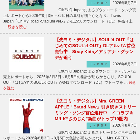
2026年8月7日
Ｊ－ＰＯＰ
GfK/NIQ Japanによるダウンロード・ソング売
上レポートから2026年8月3日～8月5日の集計が明らかとなり、Travis
Japan「On My Road -Stadium ver.-」が11,550ダウンロード（DL）を売り上
…
続きを読む
【先ヨミ・デジタル】SOUL'd OUT『は
じめてのSOUL'd OUT』DLアルバム首位
走行中 Stray Kids／アリアナ・グラン
デが追う
2026年8月7日
Ｊ－ＰＯＰ
GfK/NIQ Japanによるダウンロード・アルバム
売上レポートから、2026年8月3日～8月5日の集計が明らかとなり、SOUL’d
OUT『はじめてのSOUL’d OUT』が341ダウンロード（DL）でトップを …
続き
を読む
【先ヨミ・デジタル】Mrs. GREEN
APPLE「Brand New」引き続きストリー
ミング・ソング首位走行中 イコラブ＆
M!LK“さのじん”新曲がトップ10圏内
2026年8月7日
Ｊ－ＰＯＰ
GfK/NIQ Japanによるストリーミング再生回数
レポートから2026年8月3日～8月5日の集計が明らかとなり、Mrs. GREEN