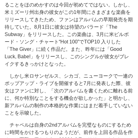
ることをほのめかすのは今回が初めてではない。しかし、
米ミズーリ州出身の彼女がこの1年間にさまざまな楽曲を
リリースしてきたため、ファンはアルバムの早期発売を期
待していた。8月1日に彼女は待望のバラード「The
Subway」をリリースした。この楽曲は、3月に米ビルボ
ード・ソング・チャート“Hot 100”でTOP10 入りした
「The Giver」に続く作品だ。また、昨年には「Good
Luck, Babe!」をリリースし、このシングルが彼女がブレ
イクするきっかけとなった。
しかし米ロサンゼルス、シカゴ、ニューヨークで一連の
ポップアップ・ライブを開催すると7月に発表した際、彼
女はファンに対し、「次のアルバムを書くために離れる前
に、何か特別なことをする機会が欲しかった」と明かし、
新アルバムの制作の本格的な作業にはまだ着手していない
ことを示唆した。
チャペルは自身の2ndアルバムを完璧なものにするため
に時間をかけるつもりのようだが、前作を上回る作品を作