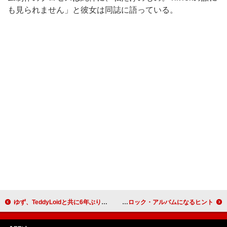
も見られません」と彼女は同誌に語っている。
ゆず、TeddyLoidと共に6年ぶりアジアツアーへ ニューシングルに新曲「尤」収録
ビヨンセ、新CMは次作『ACT III』がロック・アルバムになるヒント？