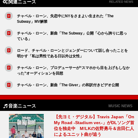
関連ニュース
RELATED NEWS
チャペル・ローン、失恋中にNYをさまよい生まれた「The
Subway」MV解禁
チャペル・ローン、新曲「The Subway」公開「心から誇りに思っ
ている」
ロード、チャペル・ローンとジェンダーについて話し合ったことを
明かす「私は男性である日以外は女性」
チャペル・ローン、プロデューサーが“スマホから目を上げもしなか
った”オーディションを回想
チャペル・ローン、新曲「The Giver」の和訳付きビデオ公開
音楽ニュース
MUSIC NEWS
【先ヨミ・デジタル】Travis Japan「On
My Road -Stadium ver.-」がDLソング首
位を独走中 M!LKの佐野勇斗＆吉田仁人
によるユニット曲が追う