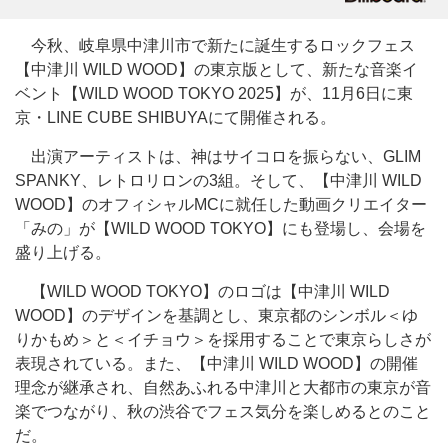
今秋、岐阜県中津川市で新たに誕生するロックフェス
【中津川 WILD WOOD】の東京版として、新たな音楽イ
ベント【WILD WOOD TOKYO 2025】が、11月6日に東
京・LINE CUBE SHIBUYAにて開催される。
出演アーティストは、神はサイコロを振らない、GLIM
SPANKY、レトロリロンの3組。そして、【中津川 WILD
WOOD】のオフィシャルMCに就任した動画クリエイター
「みの」が【WILD WOOD TOKYO】にも登場し、会場を
盛り上げる。
【WILD WOOD TOKYO】のロゴは【中津川 WILD
WOOD】のデザインを基調とし、東京都のシンボル＜ゆ
りかもめ＞と＜イチョウ＞を採用することで東京らしさが
表現されている。また、【中津川 WILD WOOD】の開催
理念が継承され、自然あふれる中津川と大都市の東京が音
楽でつながり、秋の渋谷でフェス気分を楽しめるとのこと
だ。