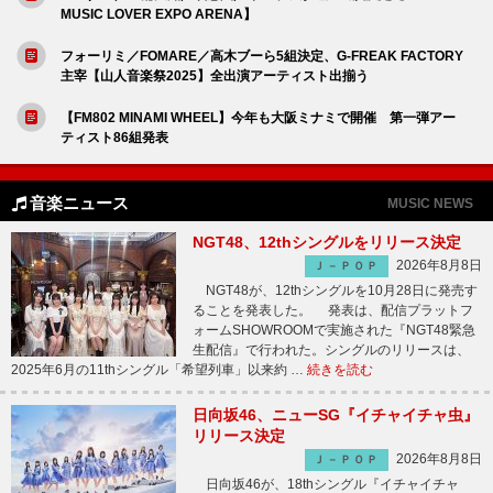
MUSIC LOVER EXPO ARENA】
フォーリミ／FOMARE／高木ブーら5組決定、G-FREAK FACTORY
主宰【山人音楽祭2025】全出演アーティスト出揃う
【FM802 MINAMI WHEEL】今年も大阪ミナミで開催 第一弾アー
ティスト86組発表
音楽ニュース
MUSIC NEWS
NGT48、12thシングルをリリース決定
2026年8月8日
Ｊ－ＰＯＰ
NGT48が、12thシングルを10月28日に発売す
ることを発表した。 発表は、配信プラットフ
ォームSHOWROOMで実施された『NGT48緊急
生配信』で行われた。シングルのリリースは、
2025年6月の11thシングル「希望列車」以来約 …
続きを読む
日向坂46、ニューSG『イチャイチャ虫』
リリース決定
2026年8月8日
Ｊ－ＰＯＰ
日向坂46が、18thシングル『イチャイチャ