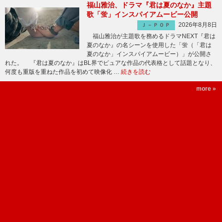
福山雅治、ドラマ『君は夏のなか』主題
歌「蛍」インスパイアムービー公開
2026年8月8日
Ｊ－ＰＯＰ
福山雅治が主題歌を務めるドラマNEXT『君は
夏のなか』の名シーンを使用した「蛍（「君は
夏のなか」インスパイアムービー）」が公開さ
れた。 『君は夏のなか』はBL界でピュアな作品の代表格として話題となり、
何度も重版を重ねた作品を初めて映像化 …
続きを読む
more »