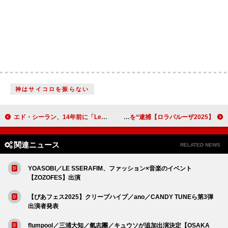
神はサイコロを振らない
エド・シーラン、14年前に「Lego House」で共演したルパート・グリントと再びMVでタッグ
【ロラパルーザ2025】サブリナ・カーペンター、「Juno」でTWICEメンバーを“逮捕”
関連ニュース
RELATED NEWS
YOASOBI／LE SSERAFIM、ファッション×音楽のイベント
【ZOZOFES】出演
【ぴあフェス2025】クリープハイプ／ano／CANDY TUNEら第3弾
出演者発表
flumpool／三浦大知／氣志團／キュウソが追加出演決定【OSAKA