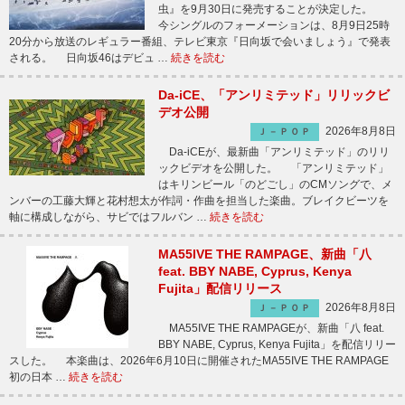
虫』を9月30日に発売することが決定した。
今シングルのフォーメーションは、8月9日25時
20分から放送のレギュラー番組、テレビ東京『日向坂で会いましょう』で発表
される。 日向坂46はデビュ …
続きを読む
Da-iCE、「アンリミテッド」リリックビ
デオ公開
2026年8月8日
Ｊ－ＰＯＰ
Da-iCEが、最新曲「アンリミテッド」のリリ
ックビデオを公開した。 「アンリミテッド」
はキリンビール「のどごし」のCMソングで、メ
ンバーの工藤大輝と花村想太が作詞・作曲を担当した楽曲。ブレイクビーツを
軸に構成しながら、サビではフルバン …
続きを読む
MA55IVE THE RAMPAGE、新曲「八
feat. BBY NABE, Cyprus, Kenya
Fujita」配信リリース
2026年8月8日
Ｊ－ＰＯＰ
MA55IVE THE RAMPAGEが、新曲「八 feat.
BBY NABE, Cyprus, Kenya Fujita」を配信リリー
スした。 本楽曲は、2026年6月10日に開催されたMA55IVE THE RAMPAGE
初の日本 …
続きを読む