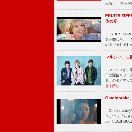
れる。 本公演は
FRUITS ZI
体の姿
FRUITS ZI
を公開した。 新曲
の中でそれぞれ
マルシィ、古
マルシィが、新
日に配信リリー
る』のタイアッ
きを読む
Omoinot
Omoinota
TVアニメ『花ざ
ル『FLASHBU