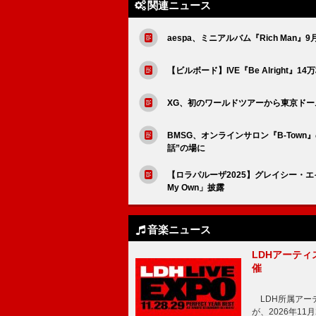
関連ニュース
aespa、ミニアルバム『Rich Man』
【ビルボード】IVE『Be Alright
XG、初のワールドツアーから東京ドー
BMSG、オンラインサロン『B-Tow
話”の場に
【ロラパルーザ2025】グレイシー・エ
My Own」披露
音楽ニュース
LDHアーティス
催
LDH所属アーティス
が、2026年1