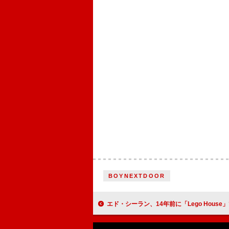
BOYNEXTDOOR
エド・シーラン、14年前に「Lego House」で共演したルパート・グリントと