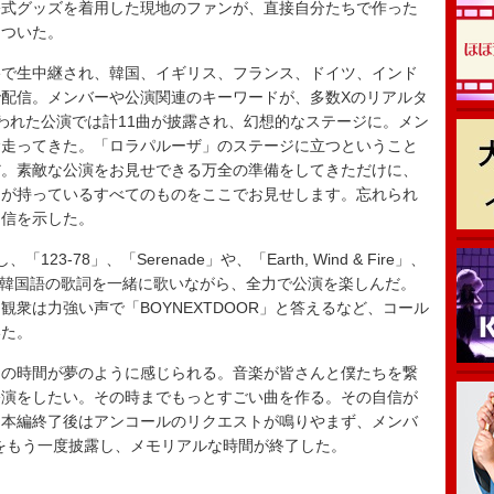
公式グッズを着用した現地のファンが、直接自分たちで作った
についた。
Tubeで生中継され、韓国、イギリス、フランス、ドイツ、インド
域で配信。メンバーや公演関連のキーワードが、多数Xのリアルタ
われた公演では計11曲が披露され、幻想的なステージに。メン
命走ってきた。「ロラパルーザ」のステージに立つということ
だ。素敵な公演をお見せできる万全の準備をしてきただけに、
ちが持っているすべてのものをここでお見せします。忘れられ
自信を示した。
78」、「Serenade」や、「Earth, Wind & Fire」、
。観客は韓国語の歌詞を一緒に歌いながら、全力で公演を楽しんだ。
ぶと、観衆は力強い声で「BOYNEXTDOOR」と答えるなど、コール
いた。
の時間が夢のように感じられる。音楽が皆さんと僕たちを繋
公演をしたい。その時までもっとすごい曲を作る。その自信が
。本編終了後はアンコールのリクエストが鳴りやまず、メンバ
od」をもう一度披露し、メモリアルな時間が終了した。