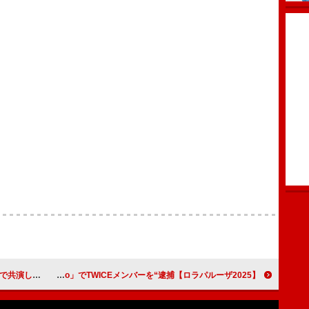
再びMVでタッグ
【ロラパルーザ2025】サブリナ・カーペンター、「Juno」でTWICEメンバーを“逮捕”