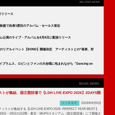
RELATED NEWS
9月リリース
』14万枚超で自身3度目のアルバム・セールス首位
ム公演のライブ・アルバムを8月8日に配信リリース
n』のリアルイベント【BOND】開催決定 アーティストとの“発表、対
イブラムス、ロビンとファンの大合唱に包まれながら「Dancing on
MUSIC NEWS
トが集結、国立競技場で【LDH LIVE-EXPO 2026】2DAYS開
2026年8月6日
Ｊ－ＰＯＰ
トが集結する【LDH LIVE-EXPO 2026 -PERFECT YEAR BEST-】
1月28日・29日の2日間、東京・MUFGスタジアム（国立競技場）にて開催さ