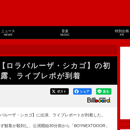
ニュース
音楽
特別企画
NEWS
MUSIC
PR
Rが【ロラパルーザ・シカゴ】の初
披露、ライブレポが到着
ポスト
シェア
送る
ロラパルーザ・シカゴ】に出演、ライブレポートが到着した。
客が殺到し、公演開始30分前から「BOYNEXTDOOR」