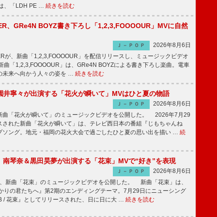
、「LDH PE …
続きを読む
PPER、GRe4N BOYZ書き下ろし「1,2,3,FOOOOUR」MVに自然
2026年8月6日
Ｊ－ＰＯＰ
PPERが、新曲「1,2,3,FOOOOUR」を配信リリースし、ミュージックビデオ
「1,2,3,FOOOOUR」は、GRe4N BOYZによる書き下ろし楽曲。電車
の未来へ向かう人々の姿を …
続きを読む
園井寧々が出演する「花火が瞬いて」MVはひと夏の物語
2026年8月6日
Ｊ－ＰＯＰ
曲「花火が瞬いて」のミュージックビデオを公開した。 2026年7月29
スされた新曲「花火が瞬いて」は、テレビ西日本の番組『じもちゃんね
プソング。地元・福岡の花火大会で過ごしたひと夏の思い出を描い …
続
ake、南琴奈＆黒田昊夢が出演する「花束」MVで“好き”を表現
2026年8月6日
Ｊ－ＰＯＰ
keが、新曲「花束」のミュージックビデオを公開した。 新曲「花束」は、
かりの君たちへ』第2期のエンディングテーマ。7月29日にニューシング
LB / 花束』としてリリースされた、日に日に大 …
続きを読む