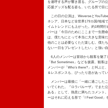
を連呼する声が響き渡る。グループの
応援グッズを配る姿も、いたる所で目
この日の公演は、WeverseとYou
ネシア、日本など全世界179カ国/地
イムトレンドにも上がった。約1時間行
バーは「今日のためにここまで一生懸
は、僕たちにとって本当に大きな意味
他のことは必要なくただ楽しむ。僕た
ない一日をプレゼントしたい」と強い
6人のメンバーは冒頭から観客を魅了し、「123-
「But Sometimes」などを披露
メンバーが「Who’s there?」と叫
＆レスポンスも、ぴったり息があって
メンバーは最後に「一緒に過ごしたこ
いでくれた。『ロラパルーザ』でまた
ある」として、熱意に満ちたコメント
ーはそれに応える形で「I Feel Go