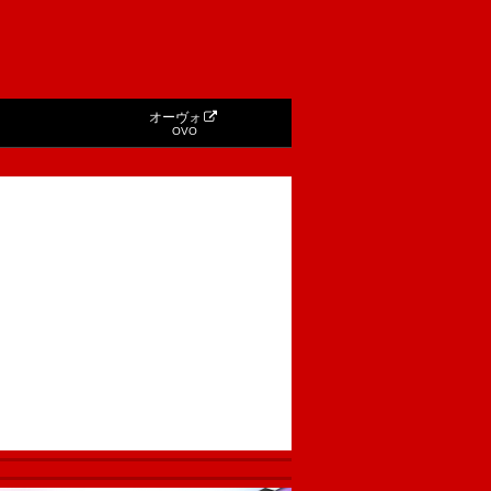
オーヴォ
OVO