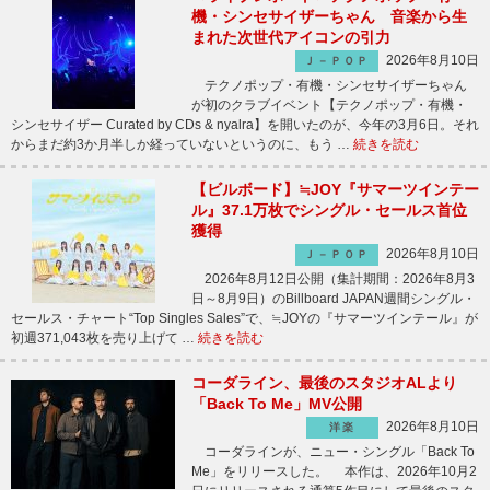
機・シンセサイザーちゃん 音楽から生
まれた次世代アイコンの引力
2026年8月10日
Ｊ－ＰＯＰ
テクノポップ・有機・シンセサイザーちゃん
が初のクラブイベント【テクノポップ・有機・
シンセサイザー Curated by CDs & nyalra】を開いたのが、今年の3月6日。それ
からまだ約3か月半しか経っていないというのに、もう …
続きを読む
【ビルボード】≒JOY『サマーツインテー
ル』37.1万枚でシングル・セールス首位
獲得
2026年8月10日
Ｊ－ＰＯＰ
2026年8月12日公開（集計期間：2026年8月3
日～8月9日）のBillboard JAPAN週間シングル・
セールス・チャート“Top Singles Sales”で、≒JOYの『サマーツインテール』が
初週371,043枚を売り上げて …
続きを読む
コーダライン、最後のスタジオALより
「Back To Me」MV公開
2026年8月10日
洋楽
コーダラインが、ニュー・シングル「Back To
Me」をリリースした。 本作は、2026年10月2