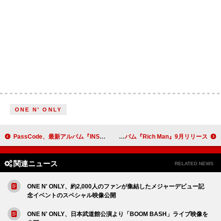
ONE N' ONLY
PassCode、最新アルバム『INSIGNIA』を引っ提げたツアー完走 ファイナル公演の公式レポ到着
aespa、ミニアルバム『Rich Man』9月リリース
関連ニュース
RELATED NEWS
ONE N' ONLY、約2,000人のファンが集結したメジャーデビュー記
念イベントのスペシャル映像公開
ONE N' ONLY、日本武道館公演より「BOOM BASH」ライブ映像を