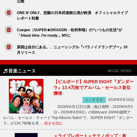
公開
ONE N’ ONLY、悲願の日本武道館公演が終演 オフィシャルライブ
レポート到着
Cuegee（SUPER★DRAGON・松村和哉）の“いつもの生活”が
「About time. I'm ready.」MVに
原因は自分にある。、ニューシングル『パラノイドランデブー』10
月リリース
音楽ニュース
MUSIC NEWS
【ビルボード】SUPER EIGHT『ダンダー
ラ』13.4万枚でアルバム・セールス首位
獲得
2026年8月10日
Ｊ－ＰＯＰ
2026年8月12日公開（集計期間：2026年8月3
日～2026年8月9日）のBillboard JAPAN週間ア
ルバム・セールス・チャート“Top Albums Sales”で、SUPER EIGHT『ダンダー
ラ』が134,796枚を売 …
続きを読む
＜ライブレポート＞テクノポップ・有