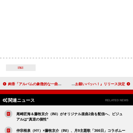
INI
絢香「アルバムの象徴的な一曲です」、ニューAL表題曲「Wonder!」先行配信へ＆ティザー動画公開
日向坂46、15thシングル『お願いバッハ！』リリース決定
関連ニュース
RELATED NEWS
尾崎匠海＆藤牧京介（INI）がオリジナル楽曲2曲を配信へ、ビジュ
アルは“真逆の個性”
仲宗根泉（HY）×藤牧京介（INI）、月9主題歌「366日」コラボムー