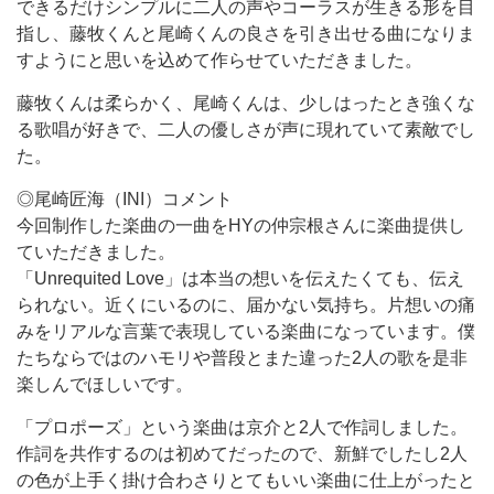
できるだけシンプルに二人の声やコーラスが生きる形を目
指し、藤牧くんと尾崎くんの良さを引き出せる曲になりま
すようにと思いを込めて作らせていただきました。
藤牧くんは柔らかく、尾崎くんは、少しはったとき強くな
る歌唱が好きで、二人の優しさが声に現れていて素敵でし
た。
◎尾崎匠海（INI）コメント
今回制作した楽曲の一曲をHYの仲宗根さんに楽曲提供し
ていただきました。
「Unrequited Love」は本当の想いを伝えたくても、伝え
られない。近くにいるのに、届かない気持ち。片想いの痛
みをリアルな言葉で表現している楽曲になっています。僕
たちならではのハモリや普段とまた違った2人の歌を是非
楽しんでほしいです。
「プロポーズ」という楽曲は京介と2人で作詞しました。
作詞を共作するのは初めてだったので、新鮮でしたし2人
の色が上手く掛け合わさりとてもいい楽曲に仕上がったと