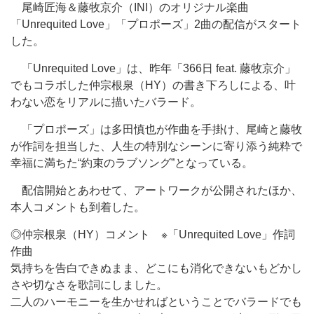
尾崎匠海＆藤牧京介（INI）のオリジナル楽曲
「Unrequited Love」「プロポーズ」2曲の配信がスタート
した。
「Unrequited Love」は、昨年「366日 feat. 藤牧京介」
でもコラボした仲宗根泉（HY）の書き下ろしによる、叶
わない恋をリアルに描いたバラード。
「プロポーズ」は多田慎也が作曲を手掛け、尾崎と藤牧
が作詞を担当した、人生の特別なシーンに寄り添う純粋で
幸福に満ちた“約束のラブソング”となっている。
配信開始とあわせて、アートワークが公開されたほか、
本人コメントも到着した。
◎仲宗根泉（HY）コメント ※「Unrequited Love」作詞
作曲
気持ちを告白できぬまま、どこにも消化できないもどかし
さや切なさを歌詞にしました。
二人のハーモニーを生かせればということでバラードでも