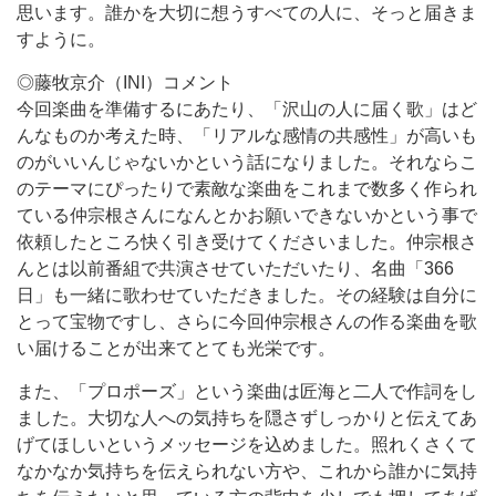
思います。誰かを大切に想うすべての人に、そっと届きま
すように。
◎藤牧京介（INI）コメント
今回楽曲を準備するにあたり、「沢山の人に届く歌」はど
んなものか考えた時、「リアルな感情の共感性」が高いも
のがいいんじゃないかという話になりました。それならこ
のテーマにぴったりで素敵な楽曲をこれまで数多く作られ
ている仲宗根さんになんとかお願いできないかという事で
依頼したところ快く引き受けてくださいました。仲宗根さ
んとは以前番組で共演させていただいたり、名曲「366
日」も一緒に歌わせていただきました。その経験は自分に
とって宝物ですし、さらに今回仲宗根さんの作る楽曲を歌
い届けることが出来てとても光栄です。
また、「プロポーズ」という楽曲は匠海と二人で作詞をし
ました。大切な人への気持ちを隠さずしっかりと伝えてあ
げてほしいというメッセージを込めました。照れくさくて
なかなか気持ちを伝えられない方や、これから誰かに気持