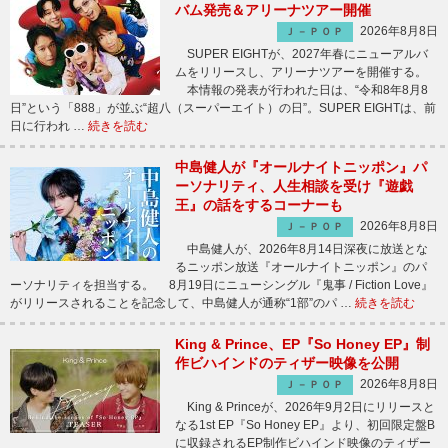
バム発売＆アリーナツアー開催
2026年8月8日
Ｊ－ＰＯＰ
SUPER EIGHTが、2027年春にニューアルバ
ムをリリースし、アリーナツアーを開催する。
本情報の発表が行われた日は、“令和8年8月8
日”という「888」が並ぶ“超八（スーパーエイト）の日”。SUPER EIGHTは、前
日に行われ …
続きを読む
中島健人が『オールナイトニッポン』パ
ーソナリティ、人生相談を受け『遊戯
王』の話をするコーナーも
2026年8月8日
Ｊ－ＰＯＰ
中島健人が、2026年8月14日深夜に放送とな
るニッポン放送『オールナイトニッポン』のパ
ーソナリティを担当する。 8月19日にニューシングル『鬼事 / Fiction Love』
がリリースされることを記念して、中島健人が通称“1部”のパ …
続きを読む
King & Prince、EP『So Honey EP』制
作ビハインドのティザー映像を公開
2026年8月8日
Ｊ－ＰＯＰ
King & Princeが、2026年9月2日にリリースと
なる1st EP『So Honey EP』より、初回限定盤B
に収録されるEP制作ビハインド映像のティザー