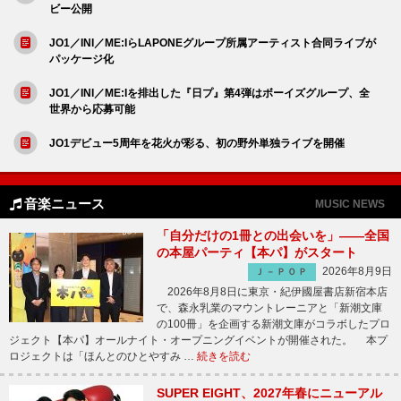
ビー公開
JO1／INI／ME:IらLAPONEグループ所属アーティスト合同ライブが
パッケージ化
JO1／INI／ME:Iを排出した『日プ』第4弾はボーイズグループ、全
世界から応募可能
JO1デビュー5周年を花火が彩る、初の野外単独ライブを開催
音楽ニュース
MUSIC NEWS
「自分だけの1冊との出会いを」――全国
の本屋パーティ【本パ】がスタート
2026年8月9日
Ｊ－ＰＯＰ
2026年8月8日に東京・紀伊國屋書店新宿本店
で、森永乳業のマウントレーニアと「新潮文庫
の100冊」を企画する新潮文庫がコラボしたプロ
ジェクト【本パ】オールナイト・オープニングイベントが開催された。 本プ
ロジェクトは「ほんとのひとやすみ …
続きを読む
SUPER EIGHT、2027年春にニューアル