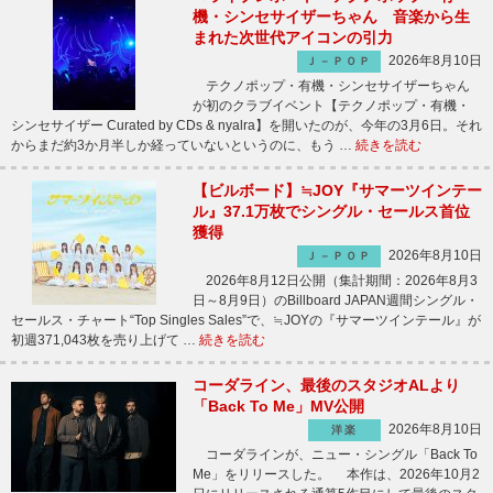
機・シンセサイザーちゃん 音楽から生
まれた次世代アイコンの引力
2026年8月10日
Ｊ－ＰＯＰ
テクノポップ・有機・シンセサイザーちゃん
が初のクラブイベント【テクノポップ・有機・
シンセサイザー Curated by CDs & nyalra】を開いたのが、今年の3月6日。それ
からまだ約3か月半しか経っていないというのに、もう …
続きを読む
【ビルボード】≒JOY『サマーツインテー
ル』37.1万枚でシングル・セールス首位
獲得
2026年8月10日
Ｊ－ＰＯＰ
2026年8月12日公開（集計期間：2026年8月3
日～8月9日）のBillboard JAPAN週間シングル・
セールス・チャート“Top Singles Sales”で、≒JOYの『サマーツインテール』が
初週371,043枚を売り上げて …
続きを読む
コーダライン、最後のスタジオALより
「Back To Me」MV公開
2026年8月10日
洋楽
コーダラインが、ニュー・シングル「Back To
Me」をリリースした。 本作は、2026年10月2