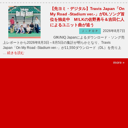
【先ヨミ・デジタル】Travis Japan「On
My Road -Stadium ver.-」がDLソング首
位を独走中 M!LKの佐野勇斗＆吉田仁人
によるユニット曲が追う
2026年8月7日
Ｊ－ＰＯＰ
GfK/NIQ Japanによるダウンロード・ソング売
上レポートから2026年8月3日～8月5日の集計が明らかとなり、Travis
Japan「On My Road -Stadium ver.-」が11,550ダウンロード（DL）を売り上
…
続きを読む
more »