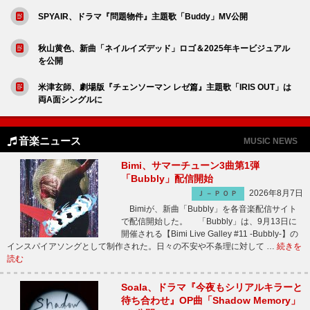
SPYAIR、ドラマ『問題物件』主題歌「Buddy」MV公開
秋山黄色、新曲「ネイルイズデッド」ロゴ＆2025年キービジュアル
を公開
米津玄師、劇場版『チェンソーマン レゼ篇』主題歌「IRIS OUT」は
両A面シングルに
音楽ニュース
MUSIC NEWS
Bimi、サマーチューン3曲第1弾
「Bubbly」配信開始
2026年8月7日
Ｊ－ＰＯＰ
Bimiが、新曲「Bubbly」を各音楽配信サイト
で配信開始した。 「Bubbly」は、9月13日に
開催される【Bimi Live Galley #11 -Bubbly-】の
インスパイアソングとして制作された。日々の不安や不条理に対して …
続きを
読む
Soala、ドラマ『今夜もシリアルキラーと
待ち合わせ』OP曲「Shadow Memory」