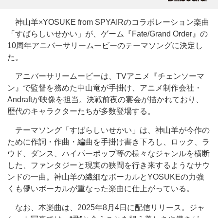
神山羊×YOSUKE from SPYAIRのコラボレーション楽曲
「すばらしいせかい」が、ゲーム『Fate/Grand Order』の
10周年アニバーサリームービーのテーマソングに決定し
た。
アニバーサリームービーは、TVアニメ『チェンソーマ
ン』で監督を務めた中山竜が手掛け、アニメ制作会社・
Andraftが映像を担当。決戦前夜の宴会が描かれており、
歴代のキャラクターたちが多数登場する。
テーマソング「すばらしいせかい」は、神山羊が今作の
ために作詞・作曲・編曲を手掛け書き下ろし、ロック、ラ
ウド、ダンス、ハイパーポップ等の様々なジャンルを横断
した、ファンタジーと現実の狭間を行き来するようなサウ
ンドの一曲。神山羊の繊細なボーカルとYOSUKEの力強
くも儚いボーカルが重なった楽曲に仕上がっている。
なお、本楽曲は、2025年8月4日に配信リリース。ジャ