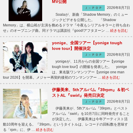
MV公開
2026年8月7日
Ｊ－ＰＯＰ
Soalaが、新曲「Shadow Memory」のミュー
ジックビデオを公開した。 「Shadow
Memory」は、横山裕が主演を務めるドラマ『今夜もシリアルキラーと待ち合わ
せ』のオープニング曲。同ドラマは講談社『good!アフタヌーン …
続きを読む
yonige、全国ツアー【yonige tough
love tour】開催決定
2026年8月7日
Ｊ－ＰＯＰ
yonigeが、11月からの全国ツアー【yonige
tough love tour】の開催を発表した。 yonige
は、東名阪ワンマンツアー【yonige one man
tour 2026】を開幕。メジャー再契約後初のワンマンツアー …
続きを読む
伊藤美来、5thアルバム『39rpm』＆初ベ
ストAL『swirl』発売日決定
2026年8月7日
Ｊ－ＰＯＰ
伊藤美来が、5thアルバム『39rpm』とベスト
アルバム『swirl』を10月7日に同時発売すること
が決定した。 伊藤美来は今年アーティスト活
動10周年を迎える。『39rpm』というタイトルは、レコードの回転数を意味す
る「rpm」に、伊 …
続きを読む