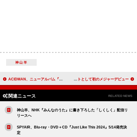
神山羊
ACIDMAN、ニューアルバム『光学』＆トリビュートアルバムを同時リリース ライブ＆交流会イベントも決定
梓川、KAMITSUBAKI STUDIO所属アーティストとして初のメジャーデビュー
関連ニュース
RELATED NEWS
神山羊、NHK『みんなのうた』に書き下ろした「しくしく」配信リ
リースへ
SPYAIR、Blu-ray・DVD＋CD『Just Like This 2024』5/14発売決
定