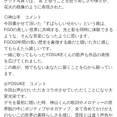
ケット写真では、“君”と会うことを想う美しさや儚さが、
花火の残像のように表現された。
◎神山羊 コメント
今回書かせて頂いた『すばらしいせかい』という曲は、
FGOの美しい世界に共鳴する、光と影を同時に体験できる
ような、そんな音楽になったように思います。
FGO10年間の長い歴史を象徴する曲だと聴いた方に感じ
てもらえたら嬉しいです。
一緒に歌ってもらったYOSUKEくんの歌声も作品の表情
を広げてくれました。
この曲が、他でもないあなたに届くことを心から願ってい
ます。
◎YOSUKE コメント
今回お声がけいただきコラボさせていただくことになり大
変光栄です。
デモを最初に聴いた時、神山くんの歌詞やメロディーの世
界観の中にポジティブやネガティブ、全て含めてかけがえ
のないこの世界の素晴らしさを感じ、普段とは違う声色や