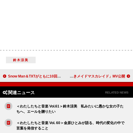
鈴木涼美
Snow Man＆TXTがともに10回目の総合首位、乃木坂3作ぶり快挙、Ado×宮本浩次×まふまふがコラボ：今週の邦楽まとめニュース
超学生、新曲「しゅきしゅきメイドマスカレイド」MV公開
関連ニュース
RELATED NEWS
＜わたしたちと音楽 Vol.61＞鈴木涼美 私みたいに愚かな女の子た
ちへ、エールを贈りたい
＜わたしたちと音楽 Vol. 60＞金原ひとみが語る、時代の変化の中で
言葉を発信すること