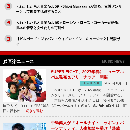
＜わたしたちと音楽 Vol. 59＞Shiori Murayamaが語る、女性ダンサ
ーとして世界で活躍すること
＜わたしたちと音楽 Vol. 58＞ローレン・ローズ・コーカーが語る、
日本の音楽と女性たちの可能性
【ビルボード・ジャパン・ウィメン・イン・ミュージック】特設サ
イト
音楽ニュース
MUSIC NEWS
SUPER EIGHT、2027年春にニューアル
バム発売＆アリーナツアー開催
2026年8月8日
Ｊ－ＰＯＰ
SUPER EIGHTが、2027年春にニューアルバ
ムをリリースし、アリーナツアーを開催する。
本情報の発表が行われた日は、“令和8年8月8
日”という「888」が並ぶ“超八（スーパーエイト）の日”。SUPER EIGHTは、前
日に行われ …
続きを読む
中島健人が『オールナイトニッポン』パ
ーソナリティ、人生相談を受け『遊戯