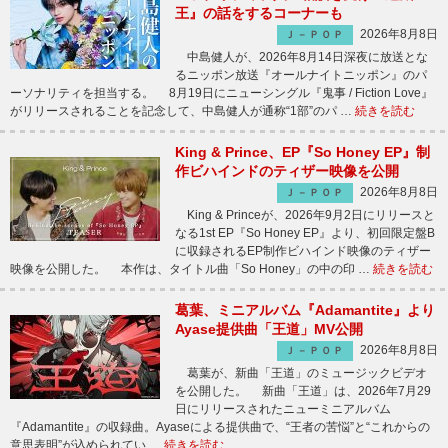
王』の話をするコーナーも
2026年8月8日
Ｊ－ＰＯＰ
中島健人が、2026年8月14日深夜に放送とな
るニッポン放送『オールナイトニッポン』のパ
ーソナリティを担当する。 8月19日にニューシングル『鬼事 / Fiction Love』
がリリースされることを記念して、中島健人が通称“1部”のパ …
続きを読む
King & Prince、EP『So Honey EP』制
作ビハインドのティザー映像を公開
2026年8月8日
Ｊ－ＰＯＰ
King & Princeが、2026年9月2日にリリースと
なる1st EP『So Honey EP』より、初回限定盤B
に収録されるEP制作ビハインド映像のティザー
映像を公開した。 本作は、タイトル曲「So Honey」の中の印 …
続きを読む
葛葉、ミニアルバム『Adamantite』より
Ayase提供曲「王道」MV公開
2026年8月8日
Ｊ－ＰＯＰ
葛葉が、新曲「王道」のミュージックビデオ
を公開した。 新曲「王道」は、2026年7月29
日にリリースされたニューミニアルバム
『Adamantite』の収録曲。Ayaseによる提供曲で、“王者の苦悩”と“これからの
意思表明”が込められてい …
続きを読む