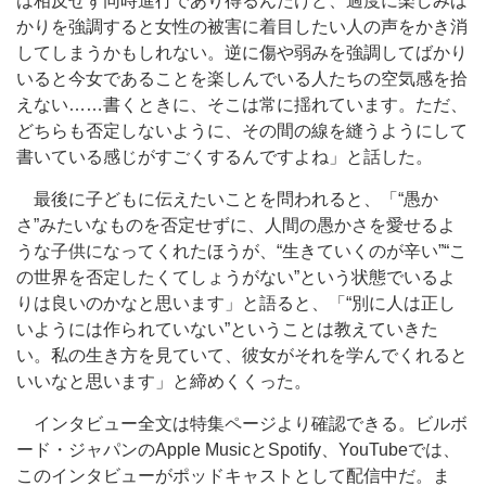
は相反せず同時進行であり得るんだけど、過度に楽しみば
かりを強調すると女性の被害に着目したい人の声をかき消
してしまうかもしれない。逆に傷や弱みを強調してばかり
いると今女であることを楽しんでいる人たちの空気感を拾
えない……書くときに、そこは常に揺れています。ただ、
どちらも否定しないように、その間の線を縫うようにして
書いている感じがすごくするんですよね」と話した。
最後に子どもに伝えたいことを問われると、「“愚か
さ”みたいなものを否定せずに、人間の愚かさを愛せるよ
うな子供になってくれたほうが、“生きていくのが辛い”“こ
の世界を否定したくてしょうがない”という状態でいるよ
りは良いのかなと思います」と語ると、「“別に人は正し
いようには作られていない”ということは教えていきた
い。私の生き方を見ていて、彼女がそれを学んでくれると
いいなと思います」と締めくくった。
インタビュー全文は特集ページより確認できる。ビルボ
ード・ジャパンのApple MusicとSpotify、YouTubeでは、
このインタビューがポッドキャストとして配信中だ。ま