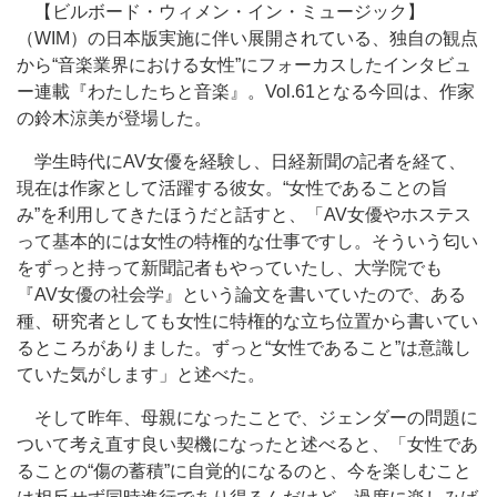
【ビルボード・ウィメン・イン・ミュージック】
（WIM）の日本版実施に伴い展開されている、独自の観点
から“音楽業界における女性”にフォーカスしたインタビュ
ー連載『わたしたちと音楽』。Vol.61となる今回は、作家
の鈴木涼美が登場した。
学生時代にAV女優を経験し、日経新聞の記者を経て、
現在は作家として活躍する彼女。“女性であることの旨
み”を利用してきたほうだと話すと、「AV女優やホステス
って基本的には女性の特権的な仕事ですし。そういう匂い
をずっと持って新聞記者もやっていたし、大学院でも
『AV女優の社会学』という論文を書いていたので、ある
種、研究者としても女性に特権的な立ち位置から書いてい
るところがありました。ずっと“女性であること”は意識し
ていた気がします」と述べた。
そして昨年、母親になったことで、ジェンダーの問題に
ついて考え直す良い契機になったと述べると、「女性であ
ることの“傷の蓄積”に自覚的になるのと、今を楽しむこと