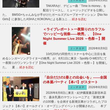
2026年8月9日
Ｊ－ＰＯＰ
TAKARAが、デビュー曲「Time is money」を
配信リリースし、ミュージックビデオを公開し
た。 BMSG×ちゃんみなが手がけたガールズグループオーディション【No No
Girls】に参加したASHAとKOKONAによる新ユニ …
続きを読む
＜ライブレポート＞一夜限りのカラフル
でハッピーな祝祭――映秀。、【One
Night Summer Live 2026 ～色祭～】開
催
2026年8月9日
Ｊ－ＰＯＰ
10代20代の同世代リスナーを中心に注目を集
めるシンガーソングライターの映秀。が、8月1日に東京・Spotify O-WESTにて
一夜限りのワンマンライブ【One Night Summer Live 2026 ～色祭～】を開催し
た。 夏 …
続きを読む
「自分だけの1冊との出会いを」――全国
の本屋パーティ【本パ】がスタート
2026年8月9日
Ｊ－ＰＯＰ
2026年8月8日に東京・紀伊國屋書店新宿本店
で、森永乳業のマウントレーニアと「新潮文庫
の100冊」を企画する新潮文庫がコラボしたプロ
ジェクト【本パ】オールナイト・オープニングイベントが開催された。 本プ