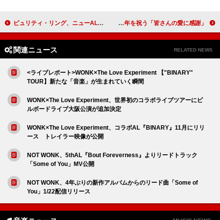
ピュリティ・リング、ニューALより「place of my own」MV公開
エルトン・ジョン、酒＆薬物断ち35周年を祝う「皆さんの愛に感謝」
関連ニュース
RELATED NEWS
<ライブレポート>WONK×The Love Experiment 【"BINARY"
TOUR】新たな「音楽」が生まれていく瞬間
WONK×The Love Experiment、世界初のコラボライブツアーにビ
ルボードライブ大阪公演が追加決定
WONK×The Love Experiment、コラボAL『BINARY』11月にリリ
ース トレイラー映像が公開
NOT WONK、5thAL『Bout Foreverness』よりリードトラック
「Some of You」MV公開
NOT WONK、4年ぶりの新作アルバムからのリード曲「Some of
You」1/22配信リリース