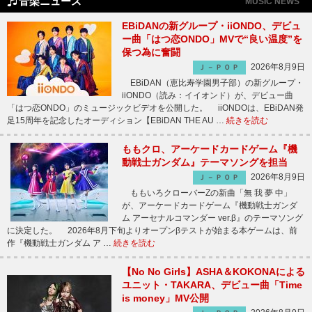
音楽ニュース
MUSIC NEWS
EBiDANの新グループ・iiONDO、デビュ
ー曲「はつ恋ONDO」MVで“良い温度”を
保つ為に奮闘
2026年8月9日
Ｊ－ＰＯＰ
EBiDAN（恵比寿学園男子部）の新グループ・
iiONDO（読み：イイオンド）が、デビュー曲
「はつ恋ONDO」のミュージックビデオを公開した。 iiONDOは、EBiDAN発
足15周年を記念したオーディション【EBiDAN THE AU …
続きを読む
ももクロ、アーケードカードゲーム『機
動戦士ガンダム』テーマソングを担当
2026年8月9日
Ｊ－ＰＯＰ
ももいろクローバーZの新曲「無 我 夢 中」
が、アーケードカードゲーム『機動戦士ガンダ
ム アーセナルコマンダー ver.β』のテーマソング
に決定した。 2026年8月下旬よりオープンβテストが始まる本ゲームは、前
作『機動戦士ガンダム ア …
続きを読む
【No No Girls】ASHA＆KOKONAによる
ユニット・TAKARA、デビュー曲「Time
is money」MV公開