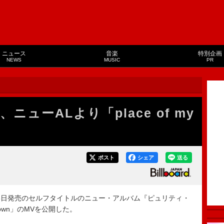
ニュース
音楽
特別企画
NEWS
MUSIC
PR
ューALより「place of my
ポスト
シェア
送る
26日発売のセルフタイトルのニュー・アルバム『ピュリティ・
y own」のMVを公開した。