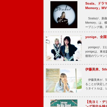
Soala、ド
Memory」M
Soalaが、新曲
Memory」は
ープニング曲。同
yonige、全国
yonigeが、11
yonigeは、東名
後初のワンマン
伊藤美来、5t
伊藤美来が、5t
ることが決定した
うタイトルは、レ
【先ヨミ・デジタル
ング首位を独