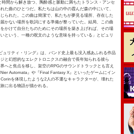
々を場所と時間から解き放つ、陶酔感と脈動に満ちたトランス・アンセ
まれた曲のひとつだ。私たちは山の中の霞んだ森の中にいて、
感じられた。この曲は簡潔で、私たちが夢見る場所、存在した
の届かない場所を歌詞にする準備が整っていた。結局、この曲
間をかけて自分たちのためにその場所を築き上げれば、その場
ないという、一種の呪文のような意味を持っている」とピュリ
ピュリティ・リング』は、バンド史上最も没入感あふれる作品
ージと幻想的なエレクトロニクスの融合で長年知られる彼ら
界へと焦点を移し、架空のRPGのサウンドトラックとも言え
Automata』や『Final Fantasy X』といったゲームにイン
Corinを体現したような2人の不運なキャラクターが、壊れた
く旅に出る物語が描かれる。