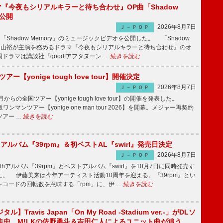
ラマ『今夜もシリアルキラーと待ち合わせ』OP曲「Shadow
V公開
2026年8月7日
Ｊ－ＰＯＰ
「Shadow Memory」のミュージックビデオを公開した。 「Shadow
、横山裕が主演を務めるドラマ『今夜もシリアルキラーと待ち合わせ』のオ
ドラマは講談社『good!アフタヌーン …
続きを読む
ツアー【yonige tough love tour】開催決定
2026年8月7日
Ｊ－ＰＯＰ
月からの全国ツアー【yonige tough love tour】の開催を発表した。
阪ワンマンツアー【yonige one man tour 2026】を開幕。メジャー再契約
ツアー …
続きを読む
hアルバム『39rpm』＆初ベストAL『swirl』発売日決定
2026年8月7日
Ｊ－ＰＯＰ
hアルバム『39rpm』とベストアルバム『swirl』を10月7日に同時発売す
。 伊藤美来は今年アーティスト活動10周年を迎える。『39rpm』とい
コードの回転数を意味する「rpm」に、伊 …
続きを読む
】Travis Japan「On My Road -Stadium ver.-」がDLソ
走中 M!LKの佐野勇斗＆吉田仁人によるユニット曲が追う