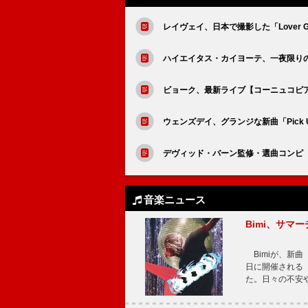
レイヴェイ、日本で撮影した「Lover Gi
ハイエイタス・カイヨーテ、一夜限りの
ビョーク、最新ライブ【コーニュコピ
ウェンズデイ、グランジな新曲「Pick Up 
デヴィッド・バーン監修・選曲コンピ『Brazil 
音楽ニュース
Bimi、サマ
Bimiが、新曲「
日に開催される【Bi
た。日々の不安