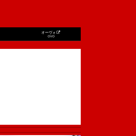
オーヴォ
OVO