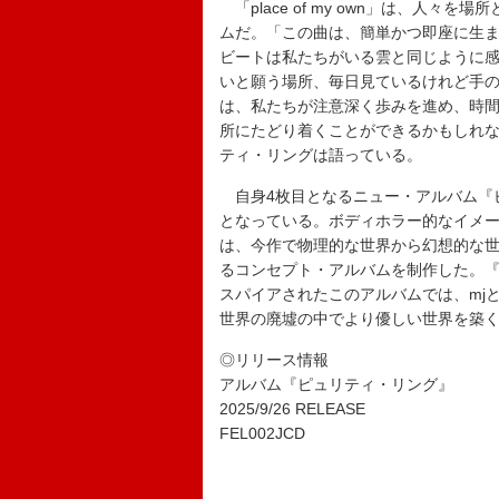
「place of my own」は、人
ムだ。「この曲は、簡単かつ即座に生
ビートは私たちがいる雲と同じように
いと願う場所、毎日見ているけれど手
は、私たちが注意深く歩みを進め、時
所にたどり着くことができるかもしれ
ティ・リングは語っている。
自身4枚目となるニュー・アルバム『
となっている。ボディホラー的なイメ
は、今作で物理的な世界から幻想的な世
るコンセプト・アルバムを制作した。『Nier 
スパイアされたこのアルバムでは、mjと
世界の廃墟の中でより優しい世界を築
◎リリース情報
アルバム『ピュリティ・リング』
2025/9/26 RELEASE
FEL002JCD