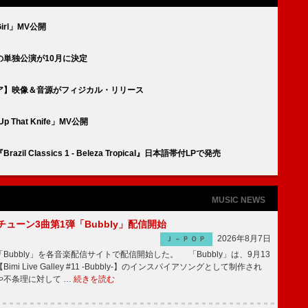
rl」MV公開
単独公演が10月に決定
ア】映像＆音源がフィジカル・リリース
That Knife」MV公開
Classics 1 - Beleza Tropical』日本語帯付LPで発売
MUSIC NEWS
ーチューン3曲第1弾「Bubbly」配信開始
2026年8月7日
Ｊ－ＰＯＰ
Bubbly」を各音楽配信サイトで配信開始した。 「Bubbly」は、9月13
mi Live Galley #11 -Bubbly-】のインスパイアソングとして制作され
や不条理に対して …
続きを読む