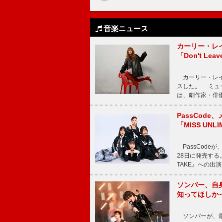
音楽ニュース
カーリー・レ
「Don't Leav
カーリー・レイ・ジェ
スした。 ミュ
は、劇作家・俳
PassCode
「MISS UNL
PassCode
28日に発売する。
TAKE』への出
ソンバー、自
知ってほしか
ソンバーが、最新シ