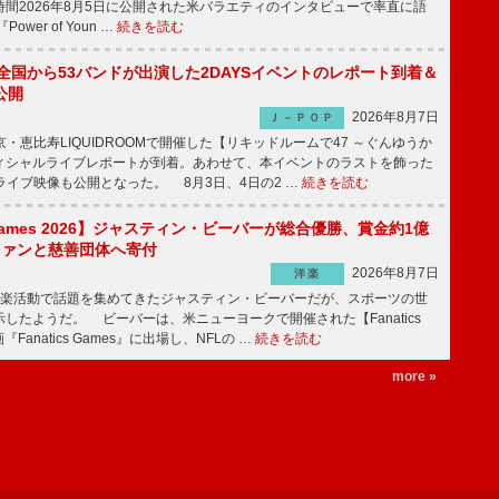
間2026年8月5日に公開された米バラエティのインタビューで率直に語
wer of Youn …
続きを読む
、全国から53バンドが出演した2DAYSイベントのレポート到着＆
公開
2026年8月7日
Ｊ－ＰＯＰ
京・恵比寿LIQUIDROOMで開催した【リキッドルームで47 ～ぐんゆうか
ィシャルライブレポートが到着。あわせて、本イベントのラストを飾った
尺ライブ映像も公開となった。 8月3日、4日の2 …
続きを読む
s Games 2026】ジャスティン・ビーバーが総合優勝、賞金約1億
をファンと慈善団体へ寄付
2026年8月7日
洋楽
楽活動で話題を集めてきたジャスティン・ビーバーだが、スポーツの世
したようだ。 ビーバーは、米ニューヨークで開催された【Fanatics
『Fanatics Games』に出場し、NFLの …
続きを読む
more »