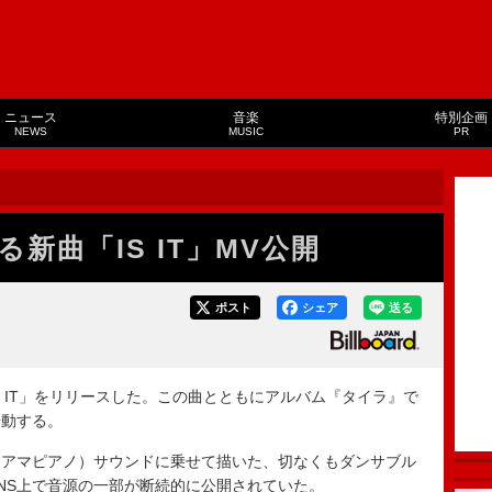
ニュース
音楽
特別企画
NEWS
MUSIC
PR
新曲「IS IT」MV公開
ポスト
シェア
送る
 IT」をリリースした。この曲とともにアルバム『タイラ』で
始動する。
ップ×アマピアノ）サウンドに乗せて描いた、切なくもダンサブル
NS上で音源の一部が断続的に公開されていた。