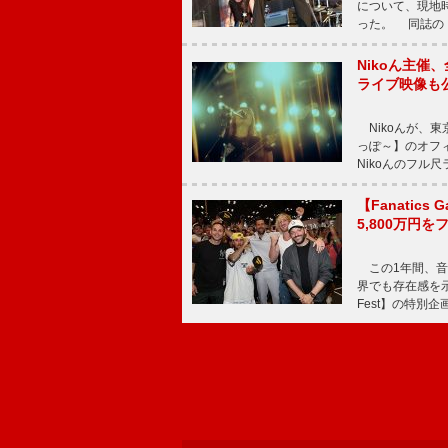
について、現地時
った。 同誌の『Po
Nikoん主催
ライブ映像も
Nikoんが、東
っぽ～】のオフ
Nikoんのフル
【Fanatic
5,800万円
この1年間、音
界でも存在感を示
Fest】の特別企画