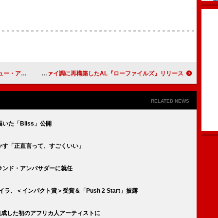
グ・マネー』完成
ブリング・ミー・ザ・ホライズン、代表曲をローファイ調に再構築したAL『ローファイルズ』リリース
RELATED NEWS
た「Bliss」公開
かす「正直言って、すごくいい」
ランド・アンバサダーに就任
ラ、＜インパクト賞＞受賞＆「Push 2 Start」披露
生を達成した初のアフリカ人アーティストに