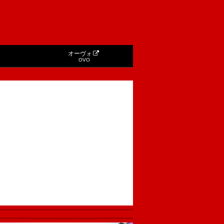
オーヴォ
OVO