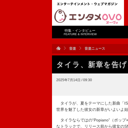
特集・インタビュー
FEATURE & INTERVIEW
音楽
音楽ニュース
タイラ、新章を告げる
2025年7月14日 / 09:30
タイラが、夏をテーマにした新曲「IS
世界を魅了した彼女の新章がいよいよ
タイラならではの“Popiano”（ポ
なトラックで、リリース前から彼女のS