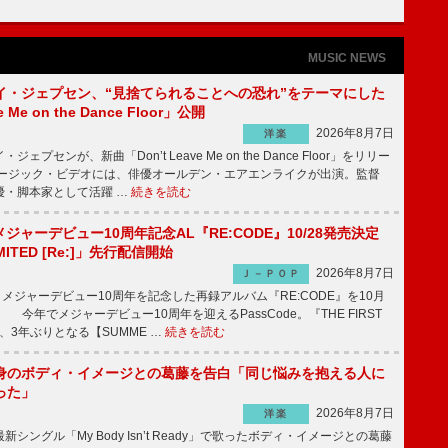
MUSIC NEWS
イ・ジェプセン、“見捨てられることへの恐れ”をテーマにした
e Me on the Dance Floor」公開
2026年8月7日
洋楽
プセンが、新曲「Don’t Leave Me on the Dance Floor」をリリー
ージック・ビデオには、俳優オールデン・エアエンライクが出演。監督
優・脚本家として活躍 …
続きを読む
、メジャーデビュー10周年記念AL『RE:CODE』10/28発売決定
IMITED [Re:]」先行配信開始
2026年8月7日
Ｊ－ＰＯＰ
が、メジャーデビュー10周年を記念した再録アルバム『RE:CODE』を10月
 今年でメジャーデビュー10周年を迎えるPassCode。『THE FIRST
演、3年ぶりとなる【SUMME …
続きを読む
身のボディ・イメージとの葛藤を告白「同じ悩みを抱える人に
った」
2026年8月7日
洋楽
ングル「My Body Isn’t Ready」で歌ったボディ・イメージとの葛藤