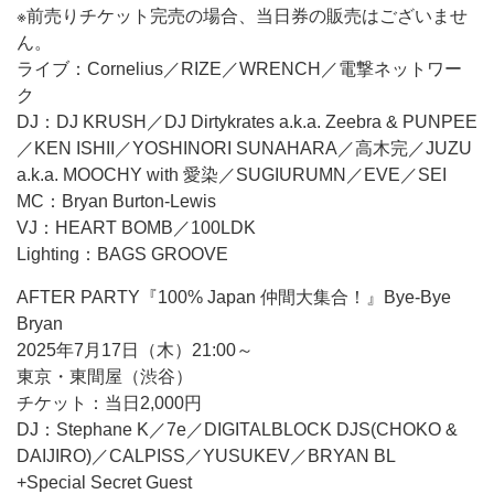
※前売りチケット完売の場合、当日券の販売はございませ
ん。
ライブ：Cornelius／RIZE／WRENCH／電撃ネットワー
ク
DJ：DJ KRUSH／DJ Dirtykrates a.k.a. Zeebra & PUNPEE
／KEN ISHII／YOSHINORI SUNAHARA／高木完／JUZU
a.k.a. MOOCHY with 愛染／SUGIURUMN／EVE／SEI
MC：Bryan Burton-Lewis
VJ：HEART BOMB／100LDK
Lighting：BAGS GROOVE
AFTER PARTY『100% Japan 仲間大集合！』Bye-Bye
Bryan
2025年7月17日（木）21:00～
東京・東間屋（渋谷）
チケット：当日2,000円
DJ：Stephane K／7e／DIGITALBLOCK DJS(CHOKO &
DAIJIRO)／CALPISS／YUSUKEV／BRYAN BL
+Special Secret Guest