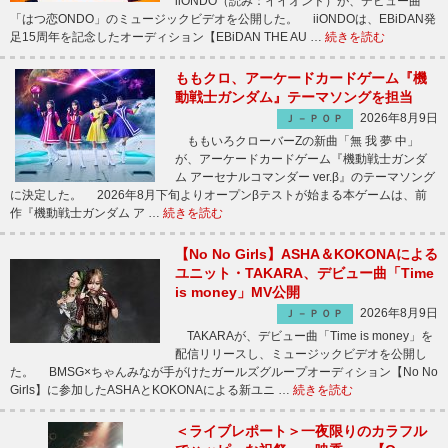
iiONDO（読み：イイオンド）が、デビュー曲
「はつ恋ONDO」のミュージックビデオを公開した。 iiONDOは、EBiDAN発
足15周年を記念したオーディション【EBiDAN THE AU …
続きを読む
ももクロ、アーケードカードゲーム『機
動戦士ガンダム』テーマソングを担当
2026年8月9日
Ｊ－ＰＯＰ
ももいろクローバーZの新曲「無 我 夢 中」
が、アーケードカードゲーム『機動戦士ガンダ
ム アーセナルコマンダー ver.β』のテーマソング
に決定した。 2026年8月下旬よりオープンβテストが始まる本ゲームは、前
作『機動戦士ガンダム ア …
続きを読む
【No No Girls】ASHA＆KOKONAによる
ユニット・TAKARA、デビュー曲「Time
is money」MV公開
2026年8月9日
Ｊ－ＰＯＰ
TAKARAが、デビュー曲「Time is money」を
配信リリースし、ミュージックビデオを公開し
た。 BMSG×ちゃんみなが手がけたガールズグループオーディション【No No
Girls】に参加したASHAとKOKONAによる新ユニ …
続きを読む
＜ライブレポート＞一夜限りのカラフル