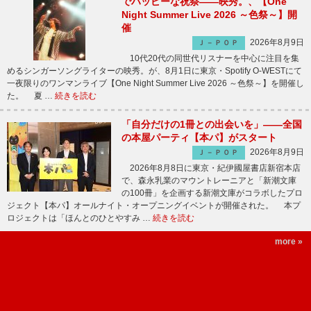
でハッピーな祝祭――映秀。、【One
Night Summer Live 2026 ～色祭～】開
催
2026年8月9日
Ｊ－ＰＯＰ
10代20代の同世代リスナーを中心に注目を集
めるシンガーソングライターの映秀。が、8月1日に東京・Spotify O-WESTにて
一夜限りのワンマンライブ【One Night Summer Live 2026 ～色祭～】を開催し
た。 夏 …
続きを読む
「自分だけの1冊との出会いを」――全国
の本屋パーティ【本パ】がスタート
2026年8月9日
Ｊ－ＰＯＰ
2026年8月8日に東京・紀伊國屋書店新宿本店
で、森永乳業のマウントレーニアと「新潮文庫
の100冊」を企画する新潮文庫がコラボしたプロ
ジェクト【本パ】オールナイト・オープニングイベントが開催された。 本プ
ロジェクトは「ほんとのひとやすみ …
続きを読む
more »