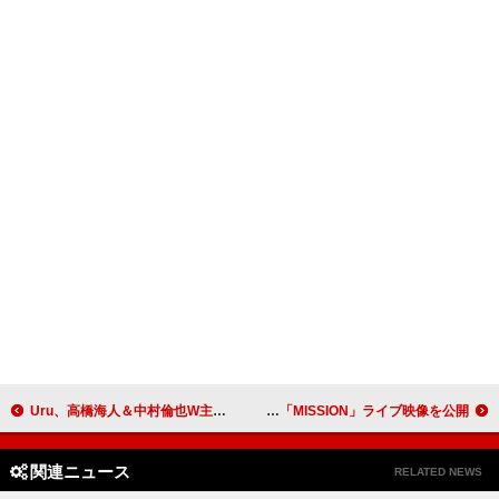
Uru、高橋海人＆中村倫也W主演ドラマ『DOPE』主題歌「Never ends」MV公開
SKY-HI、MAZZELが誕生したオーディションのテーマソング「MISSION」ライブ映像を公開
関連ニュース
RELATED NEWS