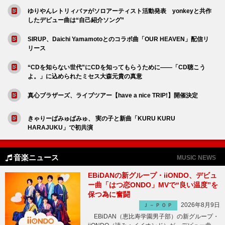
ゆりやんレトリィバァがソロアーティスト活動発表 yonkeyと共作
したデビュー曲は“自己紹介ソング”
SIRUP、Daichi Yamamotoとのコラボ曲「OUR HEAVEN」配信リ
リース
“CDを知らない世代”にCDを知ってもらうために――「CD聴こう
よ。」に込められたミセス大森元貴の真意
真心ブラザーズ、ライブツアー【have a nice TRIP!】開催決定
きゃりーぱみゅぱみゅ、 実の子と新曲「KURU KURU
HARAJUKU」で初共演
音楽ニュース
MUSIC NEWS
EBiDANの新グループ・iiONDO、デビュ
ー曲「はつ恋ONDO」MVで“良い温度”を
保つ為に奮闘
2026年8月9日
Ｊ－ＰＯＰ
EBiDAN（恵比寿学園男子部）の新グループ・