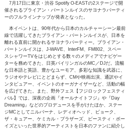
7月17日に東京・渋谷 Spotify O-EASTの2ステージで開
催されるブライアン・バートンルイスのサヨナラパーティ
ーのフルラインナップが発表となった。
本イベントは、90年代から日本のカルチャーシーン最前
線で活躍してきたブライアン・バートンルイスが、日本を
離れる直前に開かれるサヨナラパーティー。ブライアン・
バートンルイスは、J-WAVE、InterFM、FM802、スペー
スシャワーTVをはじめとする数々のメディアでナビゲー
ターを務めてきた、日英バイリンガルのMC／DJだ。流暢
な日本語と英語、豊かなユーモア、多彩な知識を武器に、
ラジオやテレビにとどまらず、CMや映画出演、通訳やイ
ンタビュアー、イベントのオーガナイザーなど、活動の幅
を広げてきた。また、野外フェス【フジロックフェスティ
バル】では、深夜の企画『オールナイトフジ』や『Day
Dreaming』などのプロデュースを手がけたほか、ステー
ジMCとしてニルバーナ、レディオヘッド、ビョーク、
ザ・キュアー、ケミカル・ブラザーズ、ビースティ・ボー
イズといった世界的アーティストを日本のファンに紹介し