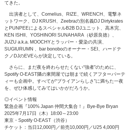
てきた。
出演者として、Cornelius、RIZE、WRENCH、電撃ネ
ットワーク、DJ KRUSH、Zeebraの別名義DJ Dirtykrates
とPUNPEEによるスペシャルB2B DJユニット、高木完、
KEN ISHII、YOSHINORI SUNAHARA（砂原良徳）、
JUZU a.k.a. MOOCHYとラッパー・愛染の共演、
SUGIURUMN 、bar bonoboのオーナー・SEI、ハードテ
クノDJのEVEらが決定している。
さらに、まだ夜を終わらせたくない“強者”のために、
Spotify O-EAST隣の東間屋では朝まで続くアフターパーテ
ィーも企画中。すべてが“ブライアンらしさ”に満ちた一夜
を、ぜひ体感してみてはいかがだろうか。
◎イベント情報
緊急企画『100% Japan 仲間大集合！』Bye-Bye Bryan
2025年7月17日（木）18:00～23:00
東京・Spotify O-EAST（渋谷）
チケット：当日12,000円／前売10,000円／U25 4,000円