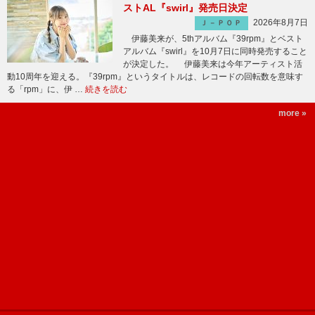
ストAL『swirl』発売日決定
2026年8月7日
Ｊ－ＰＯＰ
伊藤美来が、5thアルバム『39rpm』とベスト
アルバム『swirl』を10月7日に同時発売すること
が決定した。 伊藤美来は今年アーティスト活
動10周年を迎える。『39rpm』というタイトルは、レコードの回転数を意味す
る「rpm」に、伊 …
続きを読む
more »