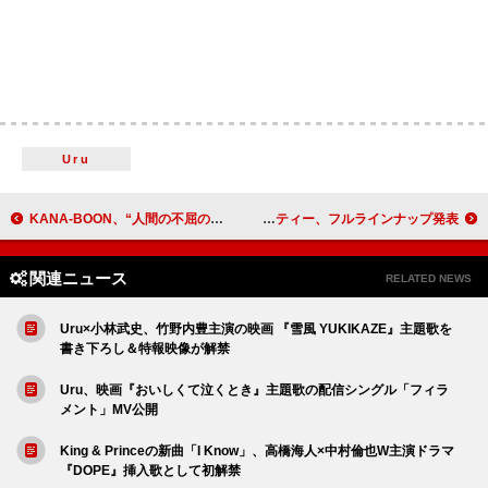
Uru
KANA-BOON、“人間の不屈の精神”を讃える「SUPERNOVA」MV公開
ブライアン・バートンルイスのサヨナラパーティー、フルラインナップ発表
関連ニュース
RELATED NEWS
Uru×小林武史、竹野内豊主演の映画 『雪風 YUKIKAZE』主題歌を
書き下ろし＆特報映像が解禁
Uru、映画『おいしくて泣くとき』主題歌の配信シングル「フィラ
メント」MV公開
King & Princeの新曲「I Know」、高橋海人×中村倫也W主演ドラマ
『DOPE』挿入歌として初解禁