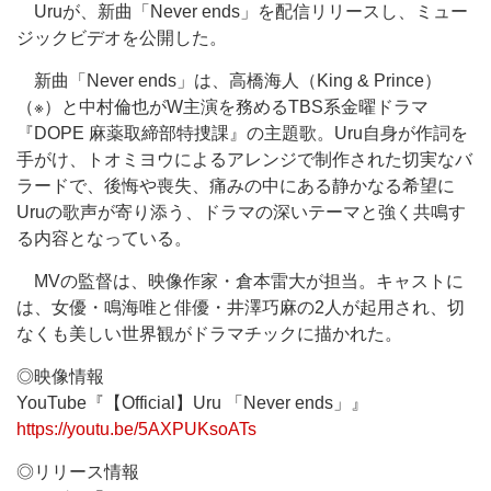
Uruが、新曲「Never ends」を配信リリースし、ミュー
ジックビデオを公開した。
新曲「Never ends」は、高橋海人（King & Prince）
（※）と中村倫也がW主演を務めるTBS系金曜ドラマ
『DOPE 麻薬取締部特捜課』の主題歌。Uru自身が作詞を
手がけ、トオミヨウによるアレンジで制作された切実なバ
ラードで、後悔や喪失、痛みの中にある静かなる希望に
Uruの歌声が寄り添う、ドラマの深いテーマと強く共鳴す
る内容となっている。
MVの監督は、映像作家・倉本雷大が担当。キャストに
は、女優・鳴海唯と俳優・井澤巧麻の2人が起用され、切
なくも美しい世界観がドラマチックに描かれた。
◎映像情報
YouTube『【Official】Uru 「Never ends」』
https://youtu.be/5AXPUKsoATs
◎リリース情報