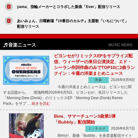
yama、指輪メーカーとコラボした新曲「Ever」配信リリース
あいみょん、日曜劇場『19番目のカルテ』主題歌「いちについて」
配信リリース
音楽ニュース
MUSIC NEWS
ビヨンセがリミックスEPをサプライズ配
信、ウィーザーの来日公演決定、エド・
シーラン作詞作曲のみでTOP10に2曲ラン
クイン：今週の洋楽まとめニュース
2026年8月8日
洋楽
今週の洋楽まとめニュースは、ビヨンセに関
する話題から。 現地時間2026年8月5日、ビヨンセが、先日リリースした
「Morning Dew (Donk)」のリミックスEP『Morning Dew (Donk) Remix
Pack』をサプ …
続きを読む
Bimi、サマーチューン3曲第1弾
「Bubbly」配信開始
2026年8月7日
Ｊ－ＰＯＰ
Bimiが、新曲「Bubbly」を各音楽配信サイト