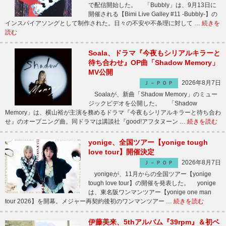
で配信開始した。 「Bubbly」は、9月13日に
開催される【Bimi Live Galley #11 -Bubbly-】の
インスパイアソングとして制作された。日々の不安や不条理に対して …
続きを
読む
Soala、ドラマ『今夜もシリアルキラーと
待ち合わせ』OP曲「Shadow Memory」
MV公開
2026年8月7日
Ｊ－ＰＯＰ
Soalaが、新曲「Shadow Memory」のミュー
ジックビデオを公開した。 「Shadow
Memory」は、横山裕が主演を務めるドラマ『今夜もシリアルキラーと待ち合わ
せ』のオープニング曲。同ドラマは講談社『good!アフタヌーン …
続きを読む
yonige、全国ツアー【yonige tough
love tour】開催決定
2026年8月7日
Ｊ－ＰＯＰ
yonigeが、11月からの全国ツアー【yonige
tough love tour】の開催を発表した。 yonige
は、東名阪ワンマンツアー【yonige one man
tour 2026】を開幕。メジャー再契約後初のワンマンツアー …
続きを読む
伊藤美来、5thアルバム『39rpm』＆初ベ