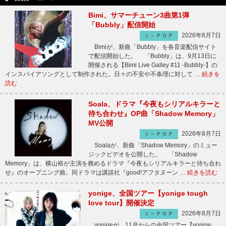
Bimi、サマーチューン3曲第1弾
「Bubbly」配信開始
2026年8月7日
Ｊ－ＰＯＰ
Bimiが、新曲「Bubbly」を各音楽配信サイト
で配信開始した。 「Bubbly」は、9月13日に
開催される【Bimi Live Galley #11 -Bubbly-】の
インスパイアソングとして制作された。日々の不安や不条理に対して …
続きを
読む
Soala、ドラマ『今夜もシリアルキラーと
待ち合わせ』OP曲「Shadow Memory」
MV公開
2026年8月7日
Ｊ－ＰＯＰ
Soalaが、新曲「Shadow Memory」のミュー
ジックビデオを公開した。 「Shadow
Memory」は、横山裕が主演を務めるドラマ『今夜もシリアルキラーと待ち合わ
せ』のオープニング曲。同ドラマは講談社『good!アフタヌーン …
続きを読む
yonige、全国ツアー【yonige tough
love tour】開催決定
2026年8月7日
Ｊ－ＰＯＰ
yonigeが、11月からの全国ツアー【yonige