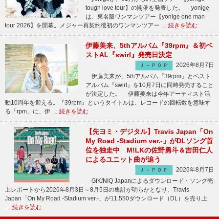
tough love tour】の開催を発表した。 yonige
は、東名阪ワンマンツアー【yonige one man
tour 2026】を開幕。メジャー再契約後初のワンマンツアー …
続きを読む
伊藤美来、5thアルバム『39rpm』＆初ベ
ストAL『swirl』発売日決定
2026年8月7日
Ｊ－ＰＯＰ
伊藤美来が、5thアルバム『39rpm』とベスト
アルバム『swirl』を10月7日に同時発売すること
が決定した。 伊藤美来は今年アーティスト活
動10周年を迎える。『39rpm』というタイトルは、レコードの回転数を意味す
る「rpm」に、伊 …
続きを読む
【先ヨミ・デジタル】Travis Japan「On
My Road -Stadium ver.-」がDLソング首
位を独走中 M!LKの佐野勇斗＆吉田仁人
によるユニット曲が追う
2026年8月7日
Ｊ－ＰＯＰ
GfK/NIQ Japanによるダウンロード・ソング売
上レポートから2026年8月3日～8月5日の集計が明らかとなり、Travis
Japan「On My Road -Stadium ver.-」が11,550ダウンロード（DL）を売り上
…
続きを読む