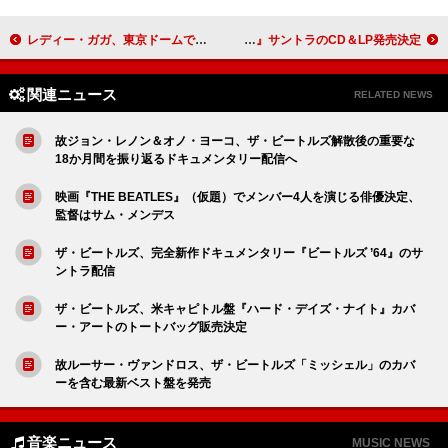
レディー・ガガ、東京ドームでの追加公演が決定
全米3位記録『K-POPガールズ！デーモン・ハンターズ』サントラのCD＆LP発売決定
関連ニュース
RELATED NEWS
故ジョン・レノン＆オノ・ヨーコ、ザ・ビートルズ解散後の重要な
18か月間を振り返るドキュメンタリー配信へ
映画『THE BEATLES』（仮題）でメンバー4人を演じる俳優決定、
監督はサム・メンデス
ザ・ビートルズ、完全新作ドキュメンタリー『ビートルズ ’64』のサ
ントラ配信
ザ・ビートルズ、米キャピトル盤『ハード・デイズ・ナイト』カバ
ー・アートのトートバッグ販売決定
故ルーサー・ヴァンドロス、ザ・ビートルズ「ミッシェル」のカバ
ーを含む最新ベスト盤を発売
音楽ニュース
MUSIC NEWS