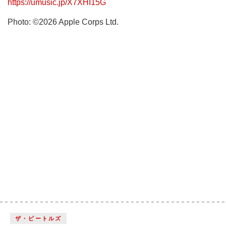
https://umusic.jp/X7XHI15G
Photo: ©2026 Apple Corps Ltd.
ザ・ビートルズ