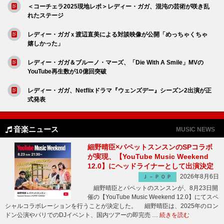
＜コーチェラ2025現地レポ＞レディー・ガガ、混沌の芸術が咲き乱
れたステージ
レディー・ガガｘ渡辺直美による対談映像が公開「めっちゃくちゃ
嬉しかった」
レディー・ガガ＆ブルーノ・マーズ、「Die With A Smile」MVの
YouTube再生数が10億回突破
レディー・ガガ、Netflixドラマ『ウェンズデー』シーズン2出演が正
式発表
音楽ニュース
MUSIC NEWS
細野晴臣×パペットスンスンのSPコラボ
が実現、【YouTube Music Weekend
12.0】にヘッドライナーとして出演決定
2026年8月6日
Ｊ－ＰＯＰ
細野晴臣とパペットのスンスンが、8月23日開
催の【YouTube Music Weekend 12.0】にてスペ
シャルコラボレーションを行うことが決定した。 細野晴臣は、2025年のロン
ドン公演やパリでのDJイベント、国内ツアーの即完売 …
続きを読む