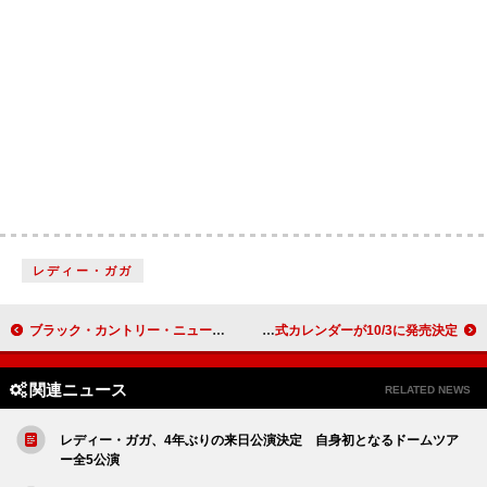
レディー・ガガ
ブラック・カントリー・ニュー・ロード、「Socks」のリリック・ビデオ公開
ザ・ビートルズ、2026年版公式カレンダーが10/3に発売決定
関連ニュース
RELATED NEWS
レディー・ガガ、4年ぶりの来日公演決定 自身初となるドームツア
ー全5公演