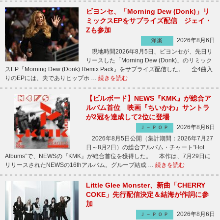
ビヨンセ、「Morning Dew (Donk)」リ
ミックスEPをサプライズ配信 ジェイ・
Zも参加
2026年8月6日
洋楽
現地時間2026年8月5日、ビヨンセが、先日リ
リースした「Morning Dew (Donk)」のリミック
スEP『Morning Dew (Donk) Remix Pack』をサプライズ配信した。 全4曲入
りのEPには、夫でありヒップホ …
続きを読む
【ビルボード】NEWS『KMK』が総合ア
ルバム首位 映画『ちいかわ』サントラ
が2冠を達成して2位に登場
2026年8月6日
Ｊ－ＰＯＰ
2026年8月5日公開（集計期間：2026年7月27
日～8月2日）の総合アルバム・チャート“Hot
Albums”で、NEWSの『KMK』が総合首位を獲得した。 本作は、7月29日に
リリースされたNEWSの16thアルバム。グループ結成 …
続きを読む
Little Glee Monster、新曲「CHERRY
COKE」先行配信決定＆結海が作詞に参
加
2026年8月6日
Ｊ－ＰＯＰ