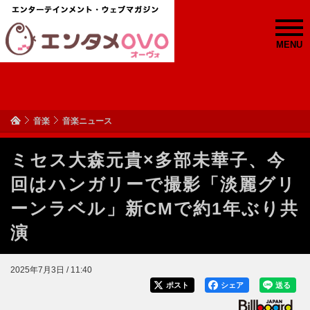
MENU
音楽
音楽ニュース
ミセス大森元貴×多部未華子、今
回はハンガリーで撮影「淡麗グリ
ーンラベル」新CMで約1年ぶり共
演
2025年7月3日 / 11:40
ポスト
シェア
送る