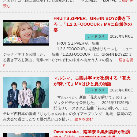
スタジアム（国立競技場）にて開催される。 本公演は、「LDH PE …
続きを
読む
FRUITS ZIPPER、GRe4N BOYZ書き下
ろし「1,2,3,FOOOOUR」MVに自然体の
姿
2026年8月6日
Ｊ－ＰＯＰ
FRUITS ZIPPERが、新曲
「1,2,3,FOOOOUR」を配信リリースし、ミュー
ジックビデオを公開した。 新曲「1,2,3,FOOOOUR」は、GRe4N BOYZによ
る書き下ろし楽曲。電車の中でそれぞれの未来へ向かう人々の姿を …
続きを読
む
マルシィ、古園井寧々が出演する「花火
が瞬いて」MVはひと夏の物語
2026年8月6日
Ｊ－ＰＯＰ
マルシィが、新曲「花火が瞬いて」のミュー
ジックビデオを公開した。 2026年7月29日に
配信リリースされた新曲「花火が瞬いて」は、
テレビ西日本の番組『じもちゃんねる』のタイアップソング。地元・福岡の花
火大会で過ごしたひと夏の思い出を描い …
続きを読む
Omoinotake、南琴奈＆黒田昊夢が出演