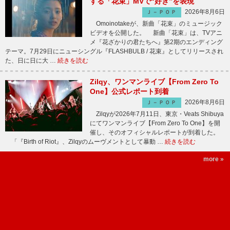
する「花束」MVで“好き”を表現
2026年8月6日
Ｊ－ＰＯＰ
Omoinotakeが、新曲「花束」のミュージック
ビデオを公開した。 新曲「花束」は、TVアニ
メ『花ざかりの君たちへ』第2期のエンディング
テーマ。7月29日にニューシングル『FLASHBULB / 花束』としてリリースされ
た、日に日に大 …
続きを読む
Zilqy、ワンマンライブ【From Zero To
One】公式レポート到着
2026年8月6日
Ｊ－ＰＯＰ
Zilqyが2026年7月11日、東京・Veats Shibuya
にてワンマンライブ【From Zero To One】を開
催し、そのオフィシャルレポートが到着した。
「『Birth of Riot』、Zilqyのムーヴメントとして暴動 …
続きを読む
more »