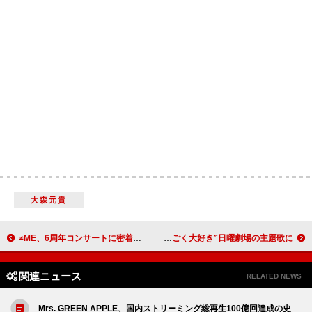
大森元貴
≠ME、6周年コンサートに密着した映画の本予告映像が解禁
あいみょん、新曲「いちについて」が“すごく大好き”日曜劇場の主題歌に
関連ニュース
RELATED NEWS
Mrs. GREEN APPLE、国内ストリーミング総再生100億回達成の史