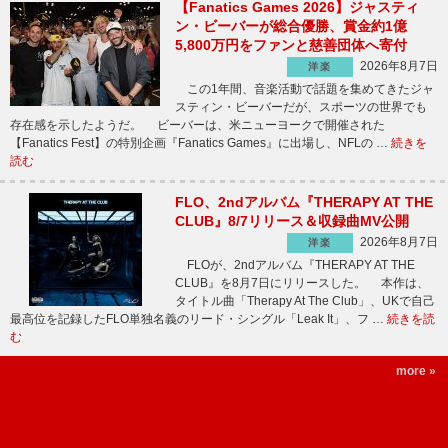
【Fanatics Games 2026】ジャスティ
ン・ビーバーが総合優勝、賞金約1億
5,800万円をファンと慈善団体へ寄付
2026年8月7日
洋楽
この1年間、音楽活動で話題を集めてきたジャ
スティン・ビーバーだが、スポーツの世界でも
存在感を示したようだ。 ビーバーは、米ニューヨークで開催された
【Fanatics Fest】の特別企画『Fanatics Games』に出場し、NFLの …
続きを
読む
FLO、2ndアルバム『THERAPY AT THE
CLUB』8/7リリース＆収録曲MV公開
2026年8月7日
洋楽
FLOが、2ndアルバム『THERAPY AT THE
CLUB』を8月7日にリリースした。 本作は、
タイトル曲「Therapy At The Club」、UKで自己
最高位を記録したFLO単独名義のリード・シングル「Leak It」、フ …
続きを読
む
more »