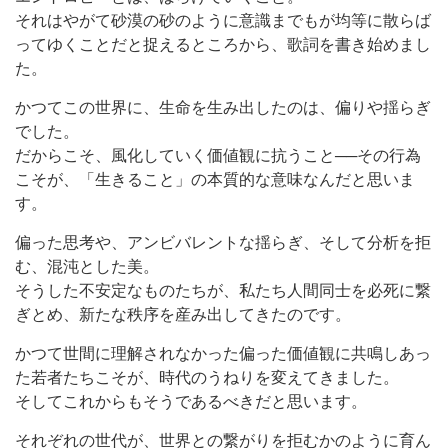
それはやがて砂漠の砂のように意識までもが均等に散らば
ってゆくことだと捉えるところから、歌詞を書き始めまし
た。
かつてこの世界に、生命を生み出したのは、偏りや揺らぎ
でした。
だからこそ、風化していく価値観に抗うこと──その行為
こそが、「生きること」の本質的な意味なんだと思いま
す。
偏った思考や、アンビバレントな揺らぎ、そして分析を拒
む、混沌とした美。
そうした不安定なものたちが、私たち人間同士を必死に繋
ぎとめ、新たな秩序を産み出してきたのです。
かつて世間に理解されなかった偏った価値観に共鳴しあっ
た若者たちこそが、時代のうねりを変えてきました。
そしてこれからもそうであるべきだと思います。
それぞれの世代が、世界との繋がりを拒むかのように育ん