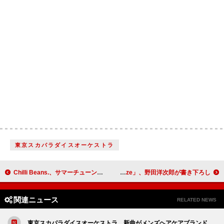
東京スカパラダイスオーケストラ
Chilli Beans.、サマーチューン「pineapple!」MVをグアムで撮影
SixTONESの新曲“青春エールソング”「Stargaze」、野田洋次郎が書き下ろし
関連ニュース
RELATED NEWS
東京スカパラダイスオーケストラ、新曲がメンズヘアケアブランド