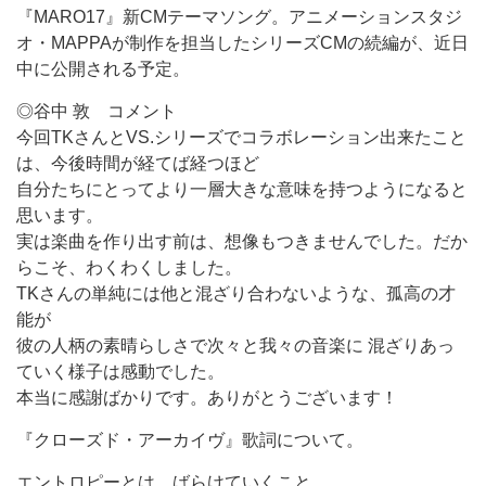
『MARO17』新CMテーマソング。アニメーションスタジ
オ・MAPPAが制作を担当したシリーズCMの続編が、近日
中に公開される予定。
◎谷中 敦 コメント
今回TKさんとVS.シリーズでコラボレーション出来たこと
は、今後時間が経てば経つほど
自分たちにとってより一層大きな意味を持つようになると
思います。
実は楽曲を作り出す前は、想像もつきませんでした。だか
らこそ、わくわくしました。
TKさんの単純には他と混ざり合わないような、孤高の才
能が
彼の人柄の素晴らしさで次々と我々の音楽に 混ざりあっ
ていく様子は感動でした。
本当に感謝ばかりです。ありがとうございます！
『クローズド・アーカイヴ』歌詞について。
エントロピーとは、ばらけていくこと。