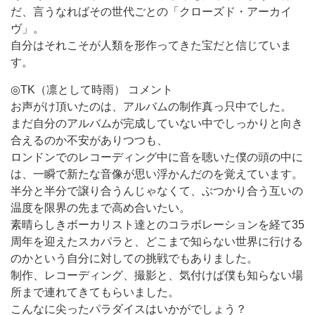
だ、言うなればその世代ごとの「クローズド・アーカイ
ヴ」。
自分はそれこそが人類を形作ってきた宝だと信じていま
す。
◎TK（凛として時雨） コメント
お声がけ頂いたのは、アルバムの制作真っ只中でした。
まだ自分のアルバムが完成していない中でしっかりと向き
合えるのか不安がありつつも、
ロンドンでのレコーディング中に音を聴いた僕の頭の中に
は、一瞬で新たな音像が思い浮かんだのを覚えています。
半分と半分で譲り合うんじゃなくて、ぶつかり合う互いの
温度を限界の先まで高め合いたい。
素晴らしきボーカリスト達とのコラボレーションを経て35
周年を迎えたスカパラと、どこまで知らない世界に行ける
のかという自分に対しての挑戦でもありました。
制作、レコーディング、撮影と、気付けば僕も知らない場
所まで連れてきてもらいました。
こんなに尖ったパラダイスはいかがでしょう？