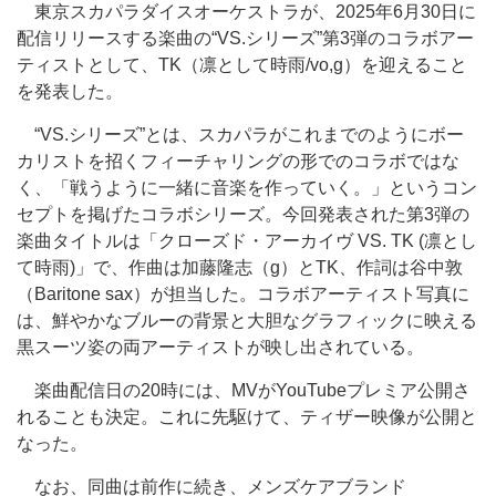
東京スカパラダイスオーケストラが、2025年6月30日に
配信リリースする楽曲の“VS.シリーズ”第3弾のコラボアー
ティストとして、TK（凛として時雨/vo,g）を迎えること
を発表した。
“VS.シリーズ”とは、スカパラがこれまでのようにボー
カリストを招くフィーチャリングの形でのコラボではな
く、「戦うように一緒に音楽を作っていく。」というコン
セプトを掲げたコラボシリーズ。今回発表された第3弾の
楽曲タイトルは「クローズド・アーカイヴ VS. TK (凛とし
て時雨)」で、作曲は加藤隆志（g）とTK、作詞は谷中敦
（Baritone sax）が担当した。コラボアーティスト写真に
は、鮮やかなブルーの背景と大胆なグラフィックに映える
黒スーツ姿の両アーティストが映し出されている。
楽曲配信日の20時には、MVがYouTubeプレミア公開さ
れることも決定。これに先駆けて、ティザー映像が公開と
なった。
なお、同曲は前作に続き、メンズケアブランド