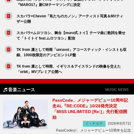
『MARO17』新CMテーマソングに決定
スカパラ×Chevon「私たちのカノン」アーティスト写真＆MVティ
ザー公開
スカパラ×ムロツヨシ、舞台【muro式.トイ】テーマ曲に歌詞を乗せ
て「トイトイ feat.ムロツヨシ」配信
TK from 凛として時雨「unravel」アコースティック・インストも収
録、1000枚限定のアンビエントLP盤
TK from 凛として時雨、イギリス＆アイスランドの映像を交えた
「orbit」MVプレミア公開へ
音楽ニュース
MUSIC NEWS
PassCode、メジャーデビュー10周年記
念AL『RE:CODE』10/28発売決定
「MISS UNLIMITED [Re:]」先行配信開
始
2026年8月7日
Ｊ－ＰＯＰ
PassCodeが、メジャーデビュー10周年を記念