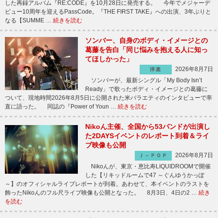
した再録アルバム『RE:CODE』を10月28日に発売する。 今年でメジャーデ
ビュー10周年を迎えるPassCode。『THE FIRST TAKE』への出演、3年ぶりと
なる【SUMME …
続きを読む
ソンバー、自身のボディ・イメージとの
葛藤を告白「同じ悩みを抱える人に知っ
てほしかった」
2026年8月7日
洋楽
ソンバーが、最新シングル「My Body Isn’t
Ready」で歌ったボディ・イメージとの葛藤に
ついて、現地時間2026年8月5日に公開された米バラエティのインタビューで率
直に語った。 同誌の『Power of Youn …
続きを読む
Nikoん主催、全国から53バンドが出演し
た2DAYSイベントのレポート到着＆ライ
ブ映像も公開
2026年8月7日
Ｊ－ＰＯＰ
Nikoんが、東京・恵比寿LIQUIDROOMで開催
した【リキッドルームで47 ～ぐんゆうかっぽ
～】のオフィシャルライブレポートが到着。あわせて、本イベントのラストを
飾ったNikoんのフル尺ライブ映像も公開となった。 8月3日、4日の2 …
続き
を読む