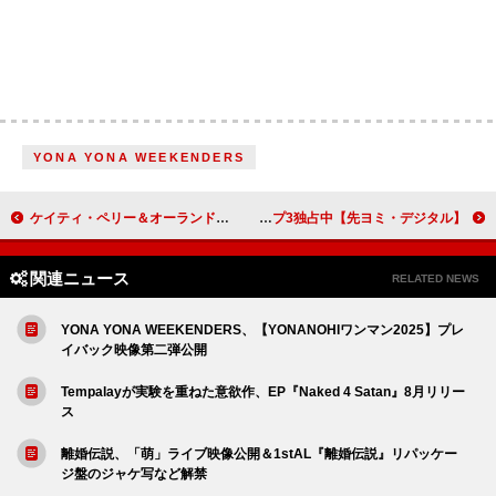
YONA YONA WEEKENDERS
ケイティ・ペリー＆オーランド・ブルーム、9年間の交際に終止符
【先ヨミ・デジタル】Mrs. GREEN APPLE「ライラック」「breakfast」「クスシキ」ストリーミングトップ3独占中
関連ニュース
RELATED NEWS
YONA YONA WEEKENDERS、【YONANOHIワンマン2025】プレ
イバック映像第二弾公開
Tempalayが実験を重ねた意欲作、EP『Naked 4 Satan』8月リリー
ス
離婚伝説、「萌」ライブ映像公開＆1stAL『離婚伝説』リパッケー
ジ盤のジャケ写など解禁