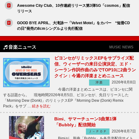
Awesome City Club、10作連続リリース第3弾SG「cosmos」配信
リリース
GOOD BYE APRIL、大滝詠一「Velvet Motel」をカバー “短冊CD
の日”発売の8cmシングルより先行配信
音楽ニュース
MUSIC NEWS
ビヨンセがリミックスEPをサプライズ配
信、ウィーザーの来日公演決定、エド・
シーラン作詞作曲のみでTOP10に2曲ラン
クイン：今週の洋楽まとめニュース
2026年8月8日
洋楽
今週の洋楽まとめニュースは、ビヨンセに関
する話題から。 現地時間2026年8月5日、ビヨンセが、先日リリースした
「Morning Dew (Donk)」のリミックスEP『Morning Dew (Donk) Remix
Pack』をサプ …
続きを読む
Bimi、サマーチューン3曲第1弾
「Bubbly」配信開始
2026年8月7日
Ｊ－ＰＯＰ
Bimiが、新曲「Bubbly」を各音楽配信サイト