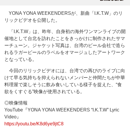
YONA YONA WEEKENDERSが、新曲「I.K.T.W」のリ
リックビデオを公開した。
「I.K.T.W」は、昨年、自身初の海外ワンマンライブの開
催地として台北を訪れたことをきっかけに制作されたサマ
ーチューン。ジャケット写真は、台湾のビール会社で造ら
れるラガービールのラベルをオマージュしたアートワーク
となっている。
今回のリリックビデオには、台湾での再びのライブに向
けて早る気持ちを抑えられないメンバーと仲間たちが中華
料理屋で楽しそうに飲み食いしている様子を捉えた、“食
欲をくすぐる”映像が使用されている。
◎映像情報
YouTube『YONA YONA WEEKENDERS “I.K.T.W” Lyric
Video』
https://youtu.be/K8d6ye9jtC8