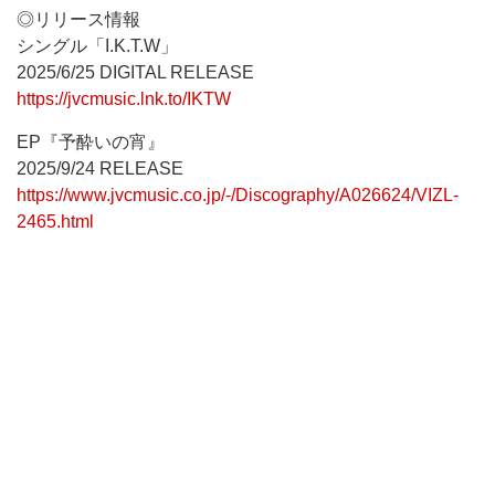
◎リリース情報
シングル「I.K.T.W」
2025/6/25 DIGITAL RELEASE
https://jvcmusic.lnk.to/IKTW
EP『予酔いの宵』
2025/9/24 RELEASE
https://www.jvcmusic.co.jp/-/Discography/A026624/VIZL-
2465.html