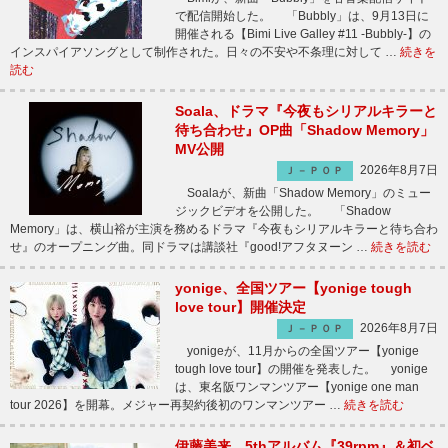
で配信開始した。 「Bubbly」は、9月13日に
開催される【Bimi Live Galley #11 -Bubbly-】の
インスパイアソングとして制作された。日々の不安や不条理に対して …
続きを
読む
Soala、ドラマ『今夜もシリアルキラーと
待ち合わせ』OP曲「Shadow Memory」
MV公開
2026年8月7日
Ｊ－ＰＯＰ
Soalaが、新曲「Shadow Memory」のミュー
ジックビデオを公開した。 「Shadow
Memory」は、横山裕が主演を務めるドラマ『今夜もシリアルキラーと待ち合わ
せ』のオープニング曲。同ドラマは講談社『good!アフタヌーン …
続きを読む
yonige、全国ツアー【yonige tough
love tour】開催決定
2026年8月7日
Ｊ－ＰＯＰ
yonigeが、11月からの全国ツアー【yonige
tough love tour】の開催を発表した。 yonige
は、東名阪ワンマンツアー【yonige one man
tour 2026】を開幕。メジャー再契約後初のワンマンツアー …
続きを読む
伊藤美来、5thアルバム『39rpm』＆初ベ