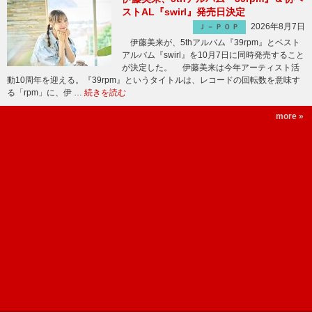
ストAL『swirl』発売日決定
2026年8月7日
Ｊ－ＰＯＰ
伊藤美来が、5thアルバム『39rpm』とベスト
アルバム『swirl』を10月7日に同時発売すること
が決定した。 伊藤美来は今年アーティスト活
動10周年を迎える。『39rpm』というタイトルは、レコードの回転数を意味す
る「rpm」に、伊 …
続きを読む
more »