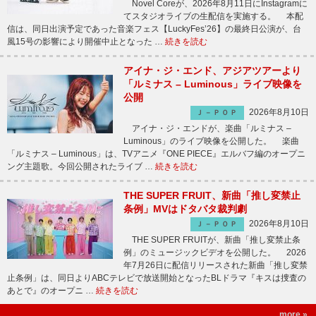
Novel Coreが、2026年8月11日にInstagramに
てスタジオライブの生配信を実施する。 本配
信は、同日出演予定であった音楽フェス【LuckyFes’26】の最終日公演が、台
風15号の影響により開催中止となった …
続きを読む
アイナ・ジ・エンド、アジアツアーより
「ルミナス – Luminous」ライブ映像を
公開
2026年8月10日
Ｊ－ＰＯＰ
アイナ・ジ・エンドが、楽曲「ルミナス –
Luminous」のライブ映像を公開した。 楽曲
「ルミナス – Luminous」は、TVアニメ『ONE PIECE』エルバフ編のオープニ
ング主題歌。今回公開されたライブ …
続きを読む
THE SUPER FRUIT、新曲「推し変禁止
条例」MVはドタバタ裁判劇
2026年8月10日
Ｊ－ＰＯＰ
THE SUPER FRUITが、新曲「推し変禁止条
例」のミュージックビデオを公開した。 2026
年7月26日に配信リリースされた新曲「推し変禁
止条例」は、同日よりABCテレビで放送開始となったBLドラマ『キスは捜査の
あとで』のオープニ …
続きを読む
more »