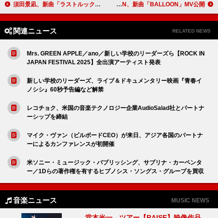
須田景凪、新曲「ラストルック」がOPテーマを務めるTVアニメ『暗殺教室』再放送 第2弾OPノンクレジット映像公開
BREIMEN、新曲「BALLOON」MV公開
関連ニュース
RELATED NEWS
Mrs. GREEN APPLE／ano／新しい学校のリーダーズら【ROCK IN
JAPAN FESTIVAL 2025】全出演アーティスト発表
新しい学校のリーダーズ、ライブ＆ドキュメンタリー映画『青春イ
ノシシ』60秒予告編など解禁
レコチョク、米国の音楽テクノロジー企業AudioSalad社とパートナ
ーシップを締結
マイク・ヴァン（ビルボードCEO）が来日、アジア各国のパートナ
ーによるカンファレンスが初開催
米ソニー・ミュージック・パブリッシング、サブリナ・カーペンタ
ー／1Dらの著作権を有するヒプノシス・ソングス・グループを買収
音楽ニュース
MUSIC NEWS
堂本光一、ツアー【RAISE】映像作品