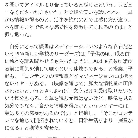
を聞いてアイドルより合っていると感じたという、レビュ
ーをくださった方もいた」と会場の笑いを誘いつつ、「耳
から情報を得るのと、活字を読むのとでは感じ方が違う。
本を聞くことで色々な感受性を刺激してくれるのでは」と
振り返った。
自分にとって読書はメディテーションのような存在だと
いうRIN(新しい学校のリーダーズ)は「子供の頃、眠る前
に絵本を読み聞かせてもらったように、Audileであれば寝
る前に電気を消して聴くという体験もできる」と提案。平
野も、「コンテンツの情報量とイマジネーションには様々
なレイヤーがある。（映像を通じて）膨大な情報量に圧倒
されたいというときもあれば、文字だけを受け取りたいと
いう気分もある。文章を読む元気はないけど、映像を見る
気分でもなく、音から情報を得たいというレイヤーには、
実は多くの需要があるのでは」と指摘し、「そこがコンテ
ンツを通じて開拓されていくと、日常生活がより一層豊か
になる」と期待を寄せた。