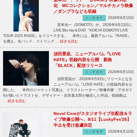
化 MCコレクション／マルチカメラ映像
／ダンプラなども収録
2026年8月10日
Ｊ－ＰＯＰ
堂本光一（DOMOTO）が、2026年9月23日に
LIVE Blu-ray＆DVD『KOICHI DOMOTO LIVE
TOUR 2025 RAISE』をリリースする。 本作には、最新アルバム『RAISE』
を携え、生バンド、ストリング …
続きを読む
須田景凪、ニューアルバム『LOVE
HATE』収録内容を公開 新曲
「BLACK」配信リリース
2026年8月10日
Ｊ－ＰＯＰ
須田景凪が、2026年9月9日にリリースとなる
ニューアルバム『LOVE HATE』の収録内容を公
開した。 本作のジャケット写真は、イラストレーター／映像作家・アボガド
6が描いたイラストを、デザイナー・吉良進太郎が融合した作品。収録曲は、
…
続きを読む
Novel Coreがスタジオライブ生配信＆ラ
イブ映像公開へ、8/11【LuckyFes'26】
中止を受け急遽決定
2026年8月10日
Ｊ－ＰＯＰ