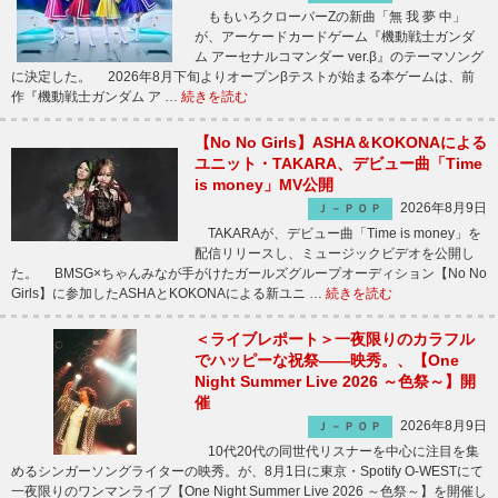
ももいろクローバーZの新曲「無 我 夢 中」
が、アーケードカードゲーム『機動戦士ガンダ
ム アーセナルコマンダー ver.β』のテーマソング
に決定した。 2026年8月下旬よりオープンβテストが始まる本ゲームは、前
作『機動戦士ガンダム ア …
続きを読む
【No No Girls】ASHA＆KOKONAによる
ユニット・TAKARA、デビュー曲「Time
is money」MV公開
2026年8月9日
Ｊ－ＰＯＰ
TAKARAが、デビュー曲「Time is money」を
配信リリースし、ミュージックビデオを公開し
た。 BMSG×ちゃんみなが手がけたガールズグループオーディション【No No
Girls】に参加したASHAとKOKONAによる新ユニ …
続きを読む
＜ライブレポート＞一夜限りのカラフル
でハッピーな祝祭――映秀。、【One
Night Summer Live 2026 ～色祭～】開
催
2026年8月9日
Ｊ－ＰＯＰ
10代20代の同世代リスナーを中心に注目を集
めるシンガーソングライターの映秀。が、8月1日に東京・Spotify O-WESTにて
一夜限りのワンマンライブ【One Night Summer Live 2026 ～色祭～】を開催し