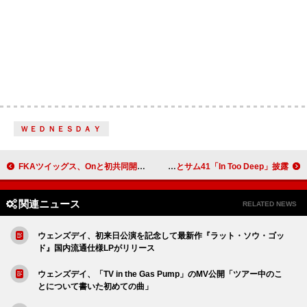
ＷＥＤＮＥＳＤＡＹ
FKAツイッグス、Onと初共同開発した2025春夏カプセル・コレクション発表
アヴリル・ラヴィーン、元夫デリック・ウィブリーとサム41「In Too Deep」披露
関連ニュース
RELATED NEWS
ウェンズデイ、初来日公演を記念して最新作『ラット・ソウ・ゴッ
ド』国内流通仕様LPがリリース
ウェンズデイ、「TV in the Gas Pump」のMV公開「ツアー中のこ
とについて書いた初めての曲」