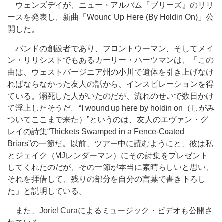
ウェンズデイが、ニュー・アルバム『ブリーズ』のリリ
ースを発表し、新曲「Wound Up Here (By Holdin On)」公
開した。
バンドの創設者であり、フロントウーマン、そしてメイ
ン・リリシストでもあるカーリー・ハーツマンは、「この
曲は、ウェストバージニア州の小川で遺体を引き上げなけ
ればならなかった友人の話から、インスピレーションを得
ている。溺死した人がいたのだが、流れのせいで数日かけ
て浮上したそうだ。“I wound up here by holdin on（しがみ
ついてここまで来た）”というのは、友人のエヴァン・グ
レイの詩集“Thickets Swamped in a Fence-Coated
Briars”の一節だ。以前、ツアー中に読むようにと、彼は私
とジェイク（MJレンダーマン）にその詩集をプレゼント
してくれたのだが、その一節が本当に素晴らしいと思い、
それを拝借して、残りの部分を自分の言葉で書き下ろし
た」と説明している。
また、Joriel Curaによるミュージック・ビデオも公開さ