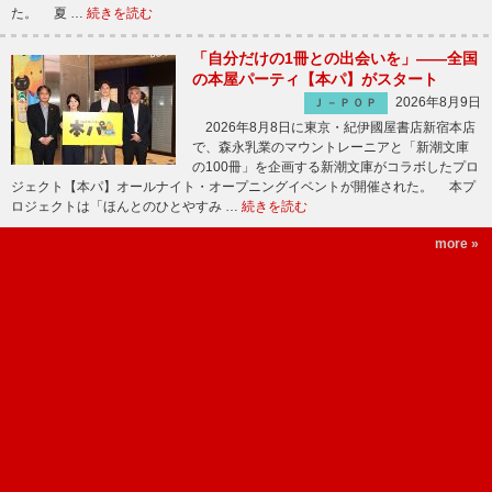
た。 夏 …
続きを読む
「自分だけの1冊との出会いを」――全国
の本屋パーティ【本パ】がスタート
2026年8月9日
Ｊ－ＰＯＰ
2026年8月8日に東京・紀伊國屋書店新宿本店
で、森永乳業のマウントレーニアと「新潮文庫
の100冊」を企画する新潮文庫がコラボしたプロ
ジェクト【本パ】オールナイト・オープニングイベントが開催された。 本プ
ロジェクトは「ほんとのひとやすみ …
続きを読む
more »