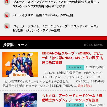
ブルース・スプリングスティーン、“アメリカの悲劇”を引き起こし
ているトランプ大統領を”愚か者”と呼ぶ
バー・イタリア、新曲「Cowbella」のMV公開
ジャック・ホワイト、「アーチビショップ・ハロルド・ホームズ」
MV公開 ジョン・C・ライリー出演
音楽ニュース
MUSIC NEWS
EBiDANの新グループ・iiONDO、デビュ
ー曲「はつ恋ONDO」MVで“良い温度”を
保つ為に奮闘
2026年8月9日
Ｊ－ＰＯＰ
EBiDAN（恵比寿学園男子部）の新グループ・
iiONDO（読み：イイオンド）が、デビュー曲
「はつ恋ONDO」のミュージックビデオを公開した。 iiONDOは、EBiDAN発
足15周年を記念したオーディション【EBiDAN THE AU …
続きを読む
ももクロ、アーケードカードゲーム『機
動戦士ガンダム』テーマソングを担当
2026年8月9日
Ｊ－ＰＯＰ