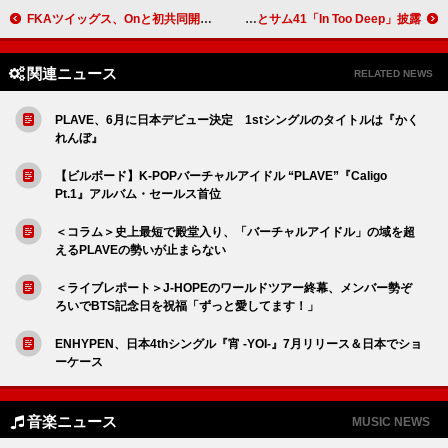
FKAツイッグス、Onと初共同開発した2025春夏カプセル・コレクション発表
アヴリル・ラヴィーン、元夫デリック・ウィブリーとサム41「In Too Deep」披露
関連ニュース
RELATED NEWS
PLAVE、6月に日本デビュー決定 1stシングルのタイトルは『かく
れんぼ』
【ビルボード】K-POPバーチャルアイドル “PLAVE”『Caligo
Pt.1』アルバム・セールス首位
＜コラム＞史上最短で殿堂入り、「バーチャルアイドル」の域を超
えるPLAVEの勢いが止まらない
＜ライブレポート＞J-HOPEのワールドツアー終幕、メンバー勢ぞ
ろいでBTS記念日を祝福「ずっと愛してます！」
ENHYPEN、日本4thシングル『宵 -YOI-』7月リリース＆日本でショ
ーケース
音楽ニュース
MUSIC NEWS