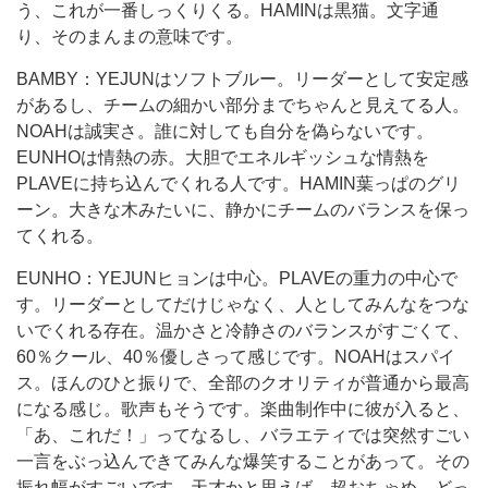
う、これが一番しっくりくる。HAMINは黒猫。文字通
り、そのまんまの意味です。
BAMBY：YEJUNはソフトブルー。リーダーとして安定感
があるし、チームの細かい部分までちゃんと見えてる人。
NOAHは誠実さ。誰に対しても自分を偽らないです。
EUNHOは情熱の赤。大胆でエネルギッシュな情熱を
PLAVEに持ち込んでくれる人です。HAMIN葉っぱのグリ
ーン。大きな木みたいに、静かにチームのバランスを保っ
てくれる。
EUNHO：YEJUNヒョンは中心。PLAVEの重力の中心で
す。リーダーとしてだけじゃなく、人としてみんなをつな
いでくれる存在。温かさと冷静さのバランスがすごくて、
60％クール、40％優しさって感じです。NOAHはスパイ
ス。ほんのひと振りで、全部のクオリティが普通から最高
になる感じ。歌声もそうです。楽曲制作中に彼が入ると、
「あ、これだ！」ってなるし、バラエティでは突然すごい
一言をぶっ込んできてみんな爆笑することがあって。その
振れ幅がすごいです。天才かと思えば、超おちゃめ。どっ