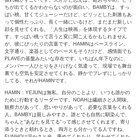
ちが出てくるかわからないのが面白い。BAMBYは、すっ
ぱい桃。甘くてジューシーだけど、ピリッとした刺激もあ
って個性たっぷり。長く一緒にいるけど、まだまだ新しい
顔を見せてくれる。「人生は映画」を体現するタイプで
す。すっぱい桃って言うと変に聞こえるかもしれません
が、彼にぴったりの言葉です。HAMINはベースライン。
文字通り、楽器としてのベースもそうだけど、感情面でも
PLAVEの基盤みたいな存在です。いちばん年下なのに、
メンバー一人ひとりをさりげなく気遣って、現場でも舞台
裏でも空気を安定させてくれる。静かでブレずにしっかり
してる。それがHAMINです。
HAMIN：YEJUNは無私。自分のことより、いつも誰かの
ために行動するリーダーです。NOAHは繊細さと人間味。
観察力があって、思いやりがあって、必要な言葉をくれる
人。BAMBYは親しみやすさ。誰とでも自然に馴染んで、
ちゃんと“あなたを見てる”って感じさせてくれます。寄り
添うときと頼れるとき、両方とも分かってる人ですね。
EUNHOは温かさと光。褒めてくれたり、笑わせてくれた