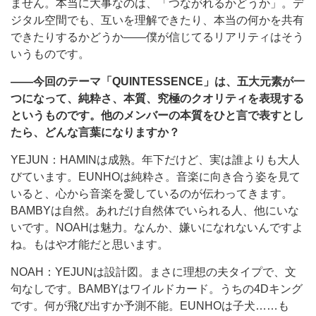
ません。本当に大事なのは、「つながれるかどうか」。デ
ジタル空間でも、互いを理解できたり、本当の何かを共有
できたりするかどうか――僕が信じてるリアリティはそう
いうものです。
――今回のテーマ「QUINTESSENCE」は、五大元素が一
つになって、純粋さ、本質、究極のクオリティを表現する
というものです。他のメンバーの本質をひと言で表すとし
たら、どんな言葉になりますか？
YEJUN：HAMINは成熟。年下だけど、実は誰よりも大人
びています。EUNHOは純粋さ。音楽に向き合う姿を見て
いると、心から音楽を愛しているのが伝わってきます。
BAMBYは自然。あれだけ自然体でいられる人、他にいな
いです。NOAHは魅力。なんか、嫌いになれないんですよ
ね。もはや才能だと思います。
NOAH：YEJUNは設計図。まさに理想の夫タイプで、文
句なしです。BAMBYはワイルドカード。うちの4Dキング
です。何が飛び出すか予測不能。EUNHOは子犬……も