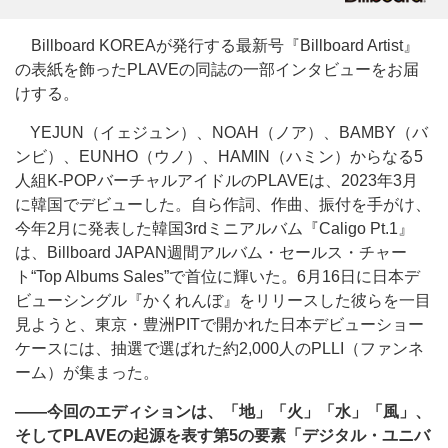
Billboard KOREAが発行する最新号『Billboard Artist』
の表紙を飾ったPLAVEの同誌の一部インタビューをお届
けする。
YEJUN（イェジュン）、NOAH（ノア）、BAMBY（バ
ンビ）、EUNHO（ウノ）、HAMIN（ハミン）からなる5
人組K-POPバーチャルアイドルのPLAVEは、2023年3月
に韓国でデビューした。自ら作詞、作曲、振付を手がけ、
今年2月に発表した韓国3rdミニアルバム『Caligo Pt.1』
は、Billboard JAPAN週間アルバム・セールス・チャー
ト“Top Albums Sales”で首位に輝いた。6月16日に日本デ
ビューシングル『かくれんぼ』をリリースした彼らを一目
見ようと、東京・豊洲PITで開かれた日本デビューショー
ケースには、抽選で選ばれた約2,000人のPLLI（ファンネ
ーム）が集まった。
――今回のエディションは、「地」「火」「水」「風」、
そしてPLAVEの起源を表す第5の要素「デジタル・ユニバ