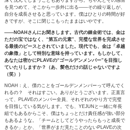
深く沈んでしまうこともありますから。ちゃんとその感情
を見つめて、そこから一歩外に出る――その繰り返しが、
自分を成長させると思っています。僕はひとりの時間が好
きですが、そこに閉じこもったままはいやです。
――NOAHさんにお聞きします。古代の錬金術では、金は
ただの宝ではなく、“第五の元素”、完璧な世界を完成させ
る最後のピースとされていました。現代でも、金は「卓越
の象徴」として特別な意味を持っています。もしかして、
あなたは密かにPLAVEの“ゴールデンメンバー”を目指し
ていたりしますか？（あ、髪色だけの話じゃないですよ
（笑））
NOAH：え、僕のことをゴールデンメンバーって呼んでく
れるの？ それはすごい。ありがとうございます。正直言
って、PLAVEのメンバー全員、それぞれのやり方で完璧
を目指している気がします。でも、YEJUNと一緒に年長
組でもあるからこそ、僕はちょっとだけ責任感が強い部分
もあるような。「チームとしてどうやったらもっと成長で
きるか」とか、「世界がまだ見たことのないPLAVEの次