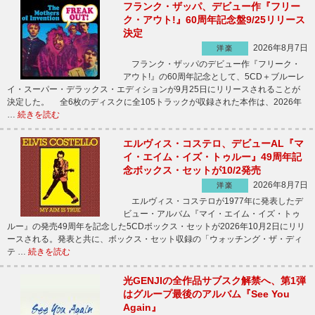
フランク・ザッパ、デビュー作『フリー
ク・アウト!』60周年記念盤9/25リリース
決定
2026年8月7日
洋楽
フランク・ザッパのデビュー作『フリーク・
アウト!』の60周年記念として、5CD＋ブルーレ
イ・スーパー・デラックス・エディションが9月25日にリリースされることが
決定した。 全6枚のディスクに全105トラックが収録された本作は、2026年
…
続きを読む
エルヴィス・コステロ、デビューAL『マ
イ・エイム・イズ・トゥルー』49周年記
念ボックス・セットが10/2発売
2026年8月7日
洋楽
エルヴィス・コステロが1977年に発表したデ
ビュー・アルバム『マイ・エイム・イズ・トゥ
ルー』の発売49周年を記念した5CDボックス・セットが2026年10月2日にリリ
ースされる。発表と共に、ボックス・セット収録の「ウォッチング・ザ・ディ
テ …
続きを読む
光GENJIの全作品サブスク解禁へ、第1弾
はグループ最後のアルバム『See You
Again』