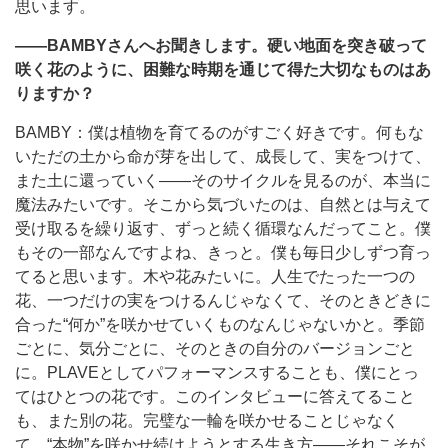
思います。
――BAMBYさんへお聞きします。硬い地面を突き破って
咲く花のように、困難な時期を通じて得た大切なものはあ
りますか？
BAMBY：僕は植物を育てるのがすごく好きです。何もな
いただの土から命が芽を出して、成長して、実をつけて、
また土に還っていく――そのサイクルを見るのが、本当に
魔法みたいです。そこから気づいたのは、自然とは与えて
受け取るを繰り返す、ずっと続く循環なんだってこと。僕
もその一部なんですよね、きっと。僕も毎日少しずつ育っ
てると思います。木や花みたいに。人生でたった一つの
花、一つだけの実をつけるんじゃなくて、そのときどきに
合った“何か”を咲かせていくものなんじゃないかと。季節
ごとに、気分ごとに、そのときの自分のバージョンごと
に。PLAVEとしてパフォーマンスすることも、僕にとっ
てはひとつの花です。このインタビューに答えてること
も、また別の花。完璧な一輪を咲かせることじゃなく
て、“本物”を咲かせ続けようとする生き方――それこそが