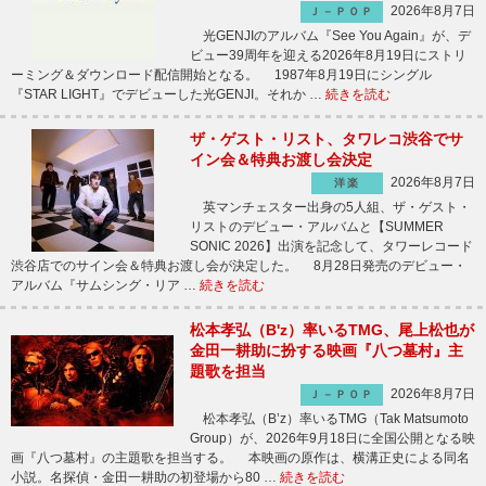
2026年8月7日
Ｊ－ＰＯＰ
光GENJIのアルバム『See You Again』が、デ
ビュー39周年を迎える2026年8月19日にストリ
ーミング＆ダウンロード配信開始となる。 1987年8月19日にシングル
『STAR LIGHT』でデビューした光GENJI。それか …
続きを読む
ザ・ゲスト・リスト、タワレコ渋谷でサ
イン会＆特典お渡し会決定
2026年8月7日
洋楽
英マンチェスター出身の5人組、ザ・ゲスト・
リストのデビュー・アルバムと【SUMMER
SONIC 2026】出演を記念して、タワーレコード
渋谷店でのサイン会＆特典お渡し会が決定した。 8月28日発売のデビュー・
アルバム『サムシング・リア …
続きを読む
松本孝弘（B'z）率いるTMG、尾上松也が
金田一耕助に扮する映画『八つ墓村』主
題歌を担当
2026年8月7日
Ｊ－ＰＯＰ
松本孝弘（B’z）率いるTMG（Tak Matsumoto
Group）が、2026年9月18日に全国公開となる映
画『八つ墓村』の主題歌を担当する。 本映画の原作は、横溝正史による同名
小説。名探偵・金田一耕助の初登場から80 …
続きを読む