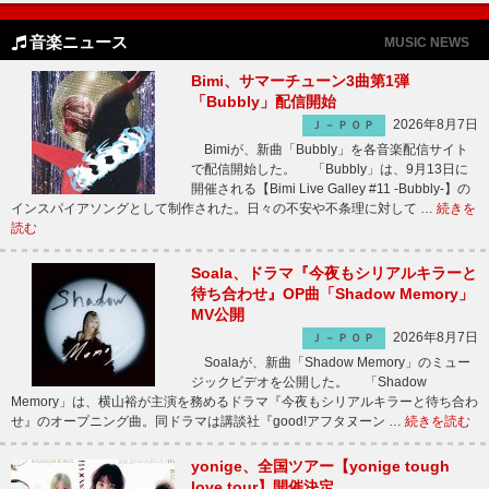
音楽ニュース
MUSIC NEWS
Bimi、サマーチューン3曲第1弾
「Bubbly」配信開始
2026年8月7日
Ｊ－ＰＯＰ
Bimiが、新曲「Bubbly」を各音楽配信サイト
で配信開始した。 「Bubbly」は、9月13日に
開催される【Bimi Live Galley #11 -Bubbly-】の
インスパイアソングとして制作された。日々の不安や不条理に対して …
続きを
読む
Soala、ドラマ『今夜もシリアルキラーと
待ち合わせ』OP曲「Shadow Memory」
MV公開
2026年8月7日
Ｊ－ＰＯＰ
Soalaが、新曲「Shadow Memory」のミュー
ジックビデオを公開した。 「Shadow
Memory」は、横山裕が主演を務めるドラマ『今夜もシリアルキラーと待ち合わ
せ』のオープニング曲。同ドラマは講談社『good!アフタヌーン …
続きを読む
yonige、全国ツアー【yonige tough
love tour】開催決定