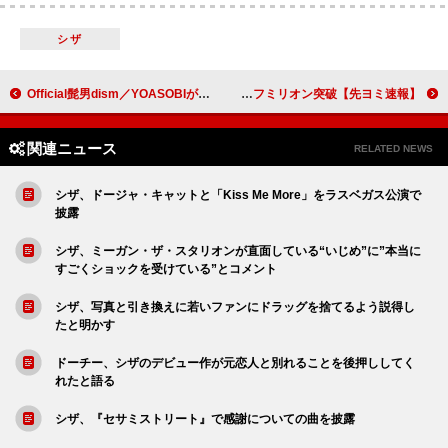
シザ
Official髭男dism／YOASOBIがマイルストーン達成：今週のストリーミングまとめ
【先ヨミ速報】Stray Kids『Hollow』フラゲ日でハーフミリオン突破
関連ニュース
RELATED NEWS
シザ、ドージャ・キャットと「Kiss Me More」をラスベガス公演で
披露
シザ、ミーガン・ザ・スタリオンが直面している“いじめ”に”本当に
すごくショックを受けている”とコメント
シザ、写真と引き換えに若いファンにドラッグを捨てるよう説得し
たと明かす
ドーチー、シザのデビュー作が元恋人と別れることを後押ししてく
れたと語る
シザ、『セサミストリート』で感謝についての曲を披露