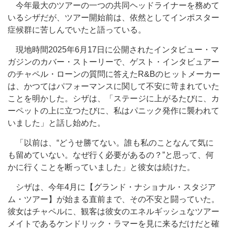
今年最大のツアーの一つの共同ヘッドライナーを務めて
いるシザだが、ツアー開始前は、依然としてインポスター
症候群に苦しんでいたと語っている。
現地時間2025年6月17日に公開されたインタビュー・マ
ガジンのカバー・ストーリーで、ゲスト・インタビュアー
のチャペル・ローンの質問に答えたR&Bのヒットメーカー
は、かつてはパフォーマンスに関して不安に苛まれていた
ことを明かした。シザは、「ステージに上がるたびに、カ
ーペットの上に立つたびに、私はパニック発作に襲われて
いました」と話し始めた。
「以前は、“どうせ勝てない。誰も私のことなんて気に
も留めていない。なぜ行く必要があるの？”と思って、何
かに行くことを断っていました」と彼女は続けた。
シザは、今年4月に【グランド・ナショナル・スタジア
ム・ツアー】が始まる直前まで、その不安と闘っていた。
彼女はチャペルに、観客は彼女のエネルギッシュなツアー
メイトであるケンドリック・ラマーを見に来るだけだと確