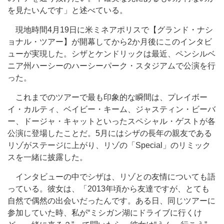
を見たいんです」と述べている。
現地時間4月19日に米ミネアポリスで【グランド・ナシ
ョナル・ツアー】が開幕してから2か月後にこのインタビ
ューが実現した。シザとケンドリックは最近、ペンシルベ
ニア州ハーシーのハーシーパーク・スタジアムで公演を行
った。
これまでのツアーで最も印象的な瞬間は、プレイボー
イ・カルティ、ベイビー・キーム、ジャスティン・ビーバ
ー、ドージャ・キャットといったスペシャル・ゲストが各
公演に登場したことだ。5月にはシザの長年の親友である
リゾがステージに上がり、リゾの「Special」のリミック
スを一緒に披露した。
インタビューの中でシザは、リゾとの友情についても語
っている。彼女は、「2013年頃から友達ですが、とても
自然で偶然の出会いだったんです。ある日、同じツアーに
参加していた時、私が“ミシガン湖にドライブに行くけ