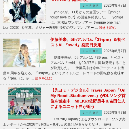
2026年8月7日
Ｊ－ＰＯＰ
yonigeが、11月からの全国ツアー【yonige
tough love tour】の開催を発表した。 yonige
は、東名阪ワンマンツアー【yonige one man
tour 2026】を開幕。メジャー再契約後初のワンマンツアー …
続きを読む
伊藤美来、5thアルバム『39rpm』＆初ベ
ストAL『swirl』発売日決定
2026年8月7日
Ｊ－ＰＯＰ
伊藤美来が、5thアルバム『39rpm』とベスト
アルバム『swirl』を10月7日に同時発売すること
が決定した。 伊藤美来は今年アーティスト活
動10周年を迎える。『39rpm』というタイトルは、レコードの回転数を意味す
る「rpm」に、伊 …
続きを読む
【先ヨミ・デジタル】Travis Japan「On
My Road -Stadium ver.-」がDLソング首
位を独走中 M!LKの佐野勇斗＆吉田仁人
によるユニット曲が追う
2026年8月7日
Ｊ－ＰＯＰ
GfK/NIQ Japanによるダウンロード・ソング売
上レポートから2026年8月3日～8月5日の集計が明らかとなり、Travis