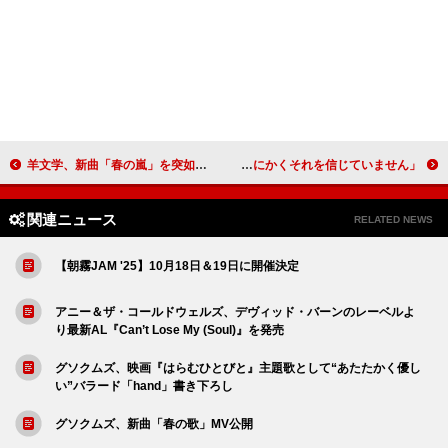
羊文学、新曲「春の嵐」を突如リリース＆約2年ぶりニューアルバムのリリースも決定
マライア・キャリー、依然として時の流れを認めず「とにかくそれを信じていません」
関連ニュース
RELATED NEWS
【朝霧JAM '25】10月18日＆19日に開催決定
アニー＆ザ・コールドウェルズ、デヴィッド・バーンのレーベルよ
り最新AL『Can’t Lose My (Soul)』を発売
グソクムズ、映画『はらむひとびと』主題歌として“あたたかく優し
い”バラード「hand」書き下ろし
グソクムズ、新曲「春の歌」MV公開