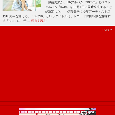
伊藤美来が、5thアルバム『39rpm』とベスト
アルバム『swirl』を10月7日に同時発売すること
が決定した。 伊藤美来は今年アーティスト活
動10周年を迎える。『39rpm』というタイトルは、レコードの回転数を意味す
る「rpm」に、伊 …
続きを読む
more »