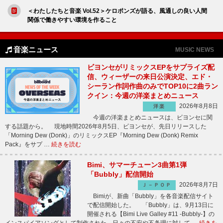
＜わたしたちと音楽 Vol.52＞ケロポンズが語る、風通しの良い人間
関係で働きやすい環境を作ること
音楽ニュース
MUSIC NEWS
ビヨンセがリミックスEPをサプライズ配
信、ウィーザーの来日公演決定、エド・
シーラン作詞作曲のみでTOP10に2曲ラン
クイン：今週の洋楽まとめニュース
2026年8月8日
洋楽
今週の洋楽まとめニュースは、ビヨンセに関
する話題から。 現地時間2026年8月5日、ビヨンセが、先日リリースした
「Morning Dew (Donk)」のリミックスEP『Morning Dew (Donk) Remix
Pack』をサプ …
続きを読む
Bimi、サマーチューン3曲第1弾
「Bubbly」配信開始
2026年8月7日
Ｊ－ＰＯＰ
Bimiが、新曲「Bubbly」を各音楽配信サイト
で配信開始した。 「Bubbly」は、9月13日に
開催される【Bimi Live Galley #11 -Bubbly-】の