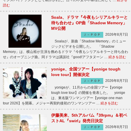
インスパイアソングとして制作された。日々の不安や不条理に対して …
続きを
読む
Soala、ドラマ『今夜もシリアルキラーと
待ち合わせ』OP曲「Shadow Memory」
MV公開
2026年8月7日
Ｊ－ＰＯＰ
Soalaが、新曲「Shadow Memory」のミュー
ジックビデオを公開した。 「Shadow
Memory」は、横山裕が主演を務めるドラマ『今夜もシリアルキラーと待ち合わ
せ』のオープニング曲。同ドラマは講談社『good!アフタヌーン …
続きを読む
yonige、全国ツアー【yonige tough
love tour】開催決定
2026年8月7日
Ｊ－ＰＯＰ
yonigeが、11月からの全国ツアー【yonige
tough love tour】の開催を発表した。 yonige
は、東名阪ワンマンツアー【yonige one man
tour 2026】を開幕。メジャー再契約後初のワンマンツアー …
続きを読む
伊藤美来、5thアルバム『39rpm』＆初ベ
ストAL『swirl』発売日決定
2026年8月7日
Ｊ－ＰＯＰ