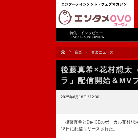
特集・インタビュー
FEATURE & INTERVIEW
音楽
音楽ニュース
後藤真希×花村想太（
ラ」配信開始＆MV
2025年6月18日 / 12:30
後藤真希とDa-iCEのボーカル花村
18日に配信リリースされた。