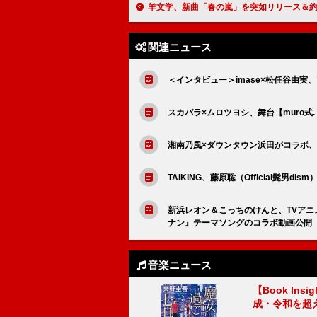
羊文学、新曲「春の嵐」を突如リリース＆約2年ぶりニューアルバムの
関連ニュース
＜インタビュー＞imase×松任谷由
スカパラ×ムロツヨシ、舞台【muro式
湘南乃風×ダウンタウン浜田がコラボ、
TAIKING、藤原聡（Official髭男
新浜レオン＆こっちのけんと、TVアニメ『
ナン』テーマソングのコラボ動画公開
音楽ニュース
【Book In
成・令和を超