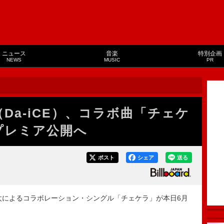
ニュース
音楽
特別企画
NEWS
MUSIC
PR
Da-iCE）、コラボ曲「チェケ
プレミア公開へ
ポスト
シェア
送る
想太によるコラボレーション・シングル「チェケラ」が本日6月