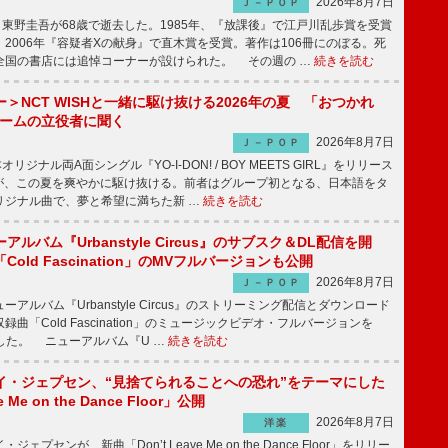
2026年8月7日
Ｊ－ＰＯＰ
東野圭吾が68歳で逝去した。1985年、『放課後』で江戸川乱歩賞を受賞
2006年『容疑者Xの献身』で直木賞を受賞。著作は106冊にのぼる。死
全国の書店には追悼コーナーが設けられた。 その週の …
続きを読む
＞NCT WISHと一緒に駆け抜ける2026年の夏 「おつかれ
ブームの立役者に聞く
2026年8月7日
Ｊ－ＰＯＰ
リジナル両A面シングル『YO-I-DON! / BOY MEETS GIRL』をリリース
SHが、この夏を爽やかに駆け抜ける。前者はグループ初となる、日本語をタ
リジナル曲で、夢と希望に満ちた新 …
続きを読む
ルバム『Urbanstyle Circus』のサブスク＆DL配信を開
old Fascination」のMVフルバージョンも公開
2026年8月7日
Ｊ－ＰＯＰ
ルバム『Urbanstyle Circus』のストリーミング配信とダウンロード
曲「Cold Fascination」のミュージックビデオ・フルバージョンを
公開した。 ニューアルバム『U …
続きを読む
イ・ジェプセン、“見捨てられることへの恐れ”をテーマにした
e Me on the Dance Floor」公開
2026年8月7日
洋楽
プセンが、新曲「Don’t Leave Me on the Dance Floor」をリリー