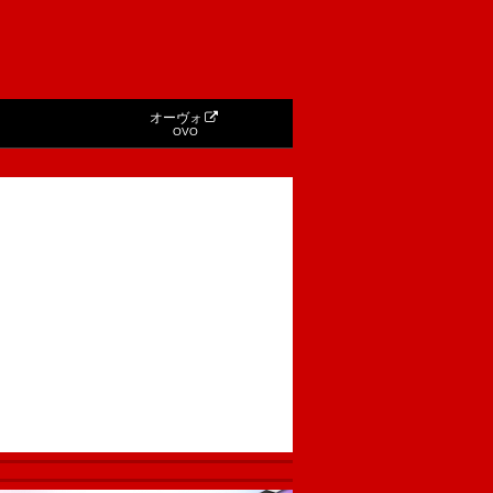
オーヴォ
OVO