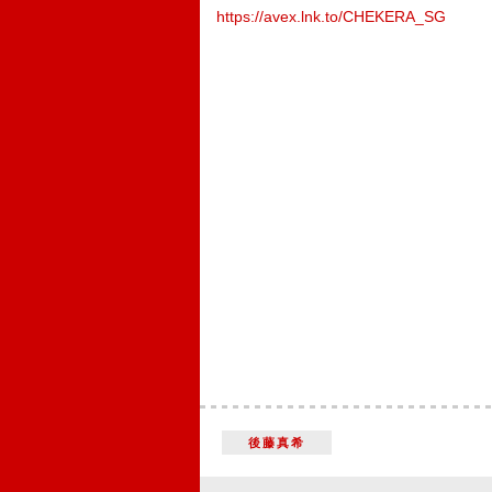
https://avex.lnk.to/CHEKERA_SG
後藤真希