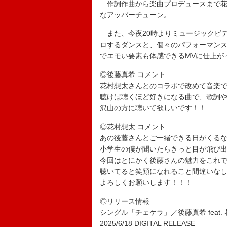
作詞作曲から楽曲プロデュースまで花村
なアッパーチューン。
また、今夜20時よりミュージックビデオ
ロするダンスと、個々のパフォーマン
でエモい要素も体感できるMVに仕上が
◎後藤真希 コメント
花村想太さんとのコラボで改めて音楽
聴けば聴くほど好きになる曲で、歌詞
沢山の方に聴いて欲しいです！！
◎花村想太 コメント
あの後藤さんとご一緒できる日がくる
小学生の僕が聞いたらきっと目が飛び
今回はとにかく後藤さんの魅力をこれ
聴いてると笑顔になれること間違いな
よろしくお願いします！！！
◎リリース情報
シングル「チェケラ」／後藤真希 feat. 花
2025/6/18 DIGITAL RELEASE