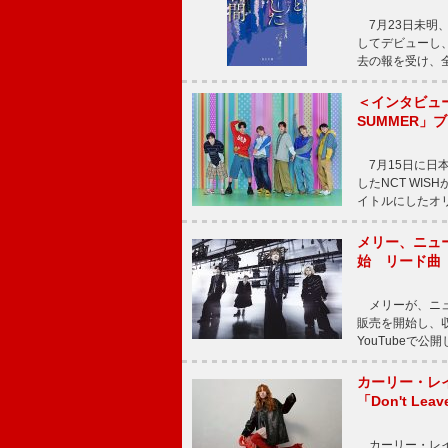
7月23日未明、
してデビューし、
去の報を受け、
＜インタビュー
SUMMER」
7月15日に日本オ
したNCT WI
イトルにしたオ
メリー、ニューア
始 リード曲「C
メリーが、ニューア
販売を開始し、収録
YouTubeで
カーリー・レ
「Don't Leav
カーリー・レイ・ジェ