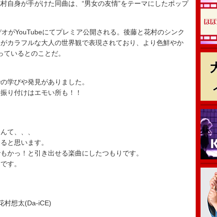
自身が手がけた同曲は、“男女の友情”をテーマにしたポップ
がYouTubeにてプレミア公開される。後藤と花村のシンク
スがカラフルな大人の世界観で表現されており、より色鮮やか
っているとのことだ。
での学びや発見がありました。
や振り付けはエモい所も！！
なんて、、、
出ると思います。
でもかっ！と引き出せる楽曲にしたつもりです。
しです。
村想太(Da-iCE)