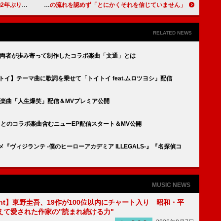
リリースも決定
マライア・キャリー、依然として時の流れを認めず「とにかくそれを信じていません」
RELATED NEWS
実、両者が歩み寄って制作したコラボ楽曲「文通」とは
.トイ】テーマ曲に歌詞を乗せて「トイトイ feat.ムロツヨシ」配信
楽曲「人生爆笑」配信＆MVプレミア公開
dism）とのコラボ楽曲含むニューEP配信スタート＆MV公開
ヴィジランテ -僕のヒーローアカデミア ILLEGALS-』『名探偵コ
MUSIC NEWS
sight】東野圭吾、19作が100位以内にチャート入り 昭和・平
えて愛された作家の"読まれ続ける力"