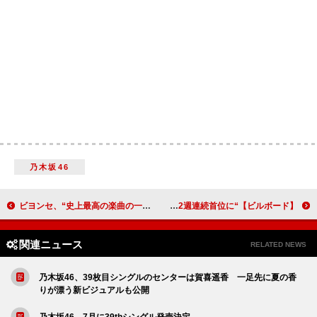
乃木坂46
ビヨンセ、“史上最高の楽曲の一つ”を書いたポール・マッカートニーに感謝
【ビルボード】“ニコニコ VOCALOID SONGS TOP20”、吉本おじさん「お返事まだカナ？おじさん構文！」2週連続首位に
関連ニュース
RELATED NEWS
乃木坂46、39枚目シングルのセンターは賀喜遥香 一足先に夏の香
りが漂う新ビジュアルも公開
乃木坂46、7月に39thシングル発売決定