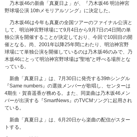
乃木坂46の新曲「真夏日よ」が、『乃木坂46 明治神宮
野球場公演 10thメモリアルソング』に決定した。
乃木坂46は今年も真夏の全国ツアーのファイナル公演と
して、明治神宮野球場にて9月4日から9月7日の4日間の単
独公演を開催することが決定しており、今回で10回目の開
催となる。尚、2001年以降25年間にわたり、明治神宮野
球場にて単独公演を開催しているのは乃木坂46のみで、乃
木坂46にとって明治神宮野球場は”聖地”と呼べる場所とな
っている。
新曲「真夏日よ」は、7月30日に発売する39thシングル
『Same numbers』の選抜メンバーが歌唱し、センターは
4期生・賀喜遥香が務める。また、同楽曲は乃木坂46メン
バーが出演する『SmartNews』のTVCMソングに起用され
ている。
新曲「真夏日よ」は、6月20日から楽曲の配信がスター
トする。