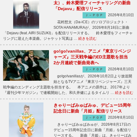
太）、鈴木愛理フィーチャリングの新曲
「Dejavu」配信リリース
2026年8月10日
Ｊ－ＰＯＰ
花村想太（Da-iCE）のソロプロジェクト・
SOTA HANAMURAが、2026年8月18日に新曲
「Dejavu (feat. AIRI SUZUKI)」を配信リリースする。 鈴木愛理をフィーチャ
リングに迎えた本楽曲。ジャケット写真は …
続きを読む
go!go!vanillas、アニメ『東京リベンジ
ャーズ』三天戦争編のED主題歌を担当
2か月連続で新曲発表へ
2026年8月10日
Ｊ－ＰＯＰ
go!go!vanillasが、2026年10月2日より放送開
始となるTVアニメ『東京リベンジャーズ』三天
戦争編のエンディング主題歌を担当する。 本アニメの原作は、2017年より
『週刊少年マガジン』で連載開始した、和久井健によるタイムリ …
続きを読む
きゃりーぱみゅぱみゅ、デビュー15周年
記念日に新曲「月姫」配信リリース
2026年8月10日
Ｊ－ＰＯＰ
きゃりーぱみゅぱみゅが、2026年8月17日の
デビュー15周年記念日に新曲「月姫」を配信リ
リースする。 新曲「月姫」は、きゃりーぱみ