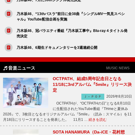
乃木坂46、“13thバスラ”前日に全38曲『シングルMV一気見スペシ
ャル』YouTube配信企画を実施
乃木坂46、冠バラエティ番組『乃木坂工事中』Blu-ray４タイトル発
売決定
乃木坂46、6期生ドキュメンタリーを3週連続公開
音楽ニュース
MUSIC NEWS
OCTPATH、結成5周年記念日となる
11/18に3rdアルバム『5mile』リリース決
定
2026年8月10日
Ｊ－ＰＯＰ
OCTPATHが、“OCTPATHの日”となる8月10日
に生配信されたYouTube番組『THmeと夏休み
2026』で、3枚目となるオリジナルアルバム『5mile』（読み：スマイル）を11
月18日にリリースすることを発表した。 11月1 …
続きを読む
SOTA HANAMURA（Da-iCE・花村想