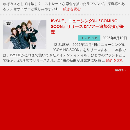
ゅぱみゅとしては珍しく、ストレートな恋心を描いたラブソング。浮遊感のあ
るシンセサイザーと親しみやすいJ- …
続きを読む
IS:SUE、ニューシングル『COMING
SOON』リリース＆ツアー追加公演が決
定
2026年8月10日
Ｊ－ＰＯＰ
IS:SUEが、2026年11月4日にニューシングル
『COMING SOON』をリリースする。 本作で
は、IS:SUEがこれまで築いてきたアイデンティティを、ひとつのブランドとし
て提示。全8形態でリリースされ、全4曲の新曲が形態別に収録 …
続きを読む
more »