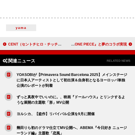
yama
CENT（セントチヒロ・チッチ）、初のドラマ主題歌担当 本田翼主演『北くんシェア』
スティーヴ・アオキ、長年ファンの『ONE PIECE』と夢のコラボ実現
関連ニュース
RELATED NEWS
YOASOBIが【Primavera Sound Barcelona 2025】メインステージ
に日本人アーティストとして初出演＆自身初となるヨーロッパ単独
公演のレポートが到着
ずっと真夜中でいいのに。、映画『ドールハウス』とリンクするよ
うな展開の主題歌「形」MV公開
ヨルシカ、【盗作】リバイバル公演を9月に開催
幾田りら初のドラマ仕立てMV公開へ、ABEMA『今日好き ニュージ
ーランド編』主題歌「恋風」