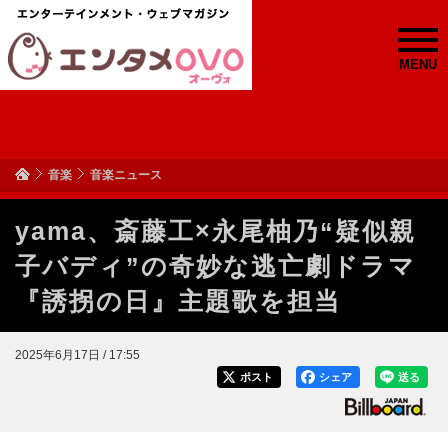
MENU
音楽
音楽ニュース
yama、斎藤工×永尾柚乃“疑似親
子バディ”の奇妙な逃亡劇ドラマ
『誘拐の日』主題歌を担当
2025年6月17日 / 17:55
ポスト
シェア
送る