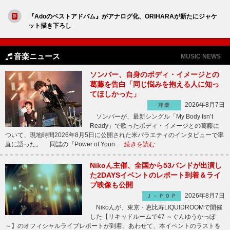
『Adoのベストアドバム』がアナログ化、ORIHARAが新たにジャケ
ット描き下ろし
音楽ニュース
MUSIC NEWS
ソンバー、自身のボディ・イメージとの
葛藤を告白「同じ悩みを抱える人に知っ
てほしかった」
2026年8月7日
洋楽
ソンバーが、最新シングル「My Body Isn’t
Ready」で歌ったボディ・イメージとの葛藤に
ついて、現地時間2026年8月5日に公開された米バラエティのインタビューで率
直に語った。 同誌の『Power of Youn …
続きを読む
Nikoん主催、全国から53バンドが出演し
た2DAYSイベントのレポート到着＆ライ
ブ映像も公開
2026年8月7日
Ｊ－ＰＯＰ
Nikoんが、東京・恵比寿LIQUIDROOMで開催
した【リキッドルームで47 ～ぐんゆうかっぽ
～】のオフィシャルライブレポートが到着。あわせて、本イベントのラストを