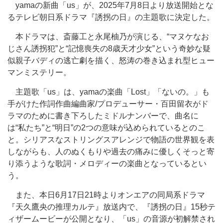
yamaの新曲「us」が、2025年7月8日より放送開始とな
るテレビ朝日系ドラマ『誘拐の日』の主題歌に決定した。
本ドラマは、斎藤工と永尾柚乃が演じる、“マヌケなお
じさん誘拐犯”と“記憶喪失の8歳天才少女”という奇妙な疑
似親子バディの逃亡劇を描く、怒涛の巻き込まれ型ヒュー
マンミステリー。
主題歌「us」は、yamaの楽曲「Lost」「ないの。」も
手がけた作詞作曲編曲家/プロデューサー・百田留衣がド
ラマのために書き下ろしたミドルナンバーで、曲名に
は“私たち”と“明日”の2つの意味が込められているとのこ
と。シリアスなストリングスアレンジで物語の世界観を表
しながらも、人のぬくもりや過去の痛みに優しくそっと寄
り添うような歌詞・メロディーの楽曲となっているとい
う。
また、本日6月17日21時よりオンエアの同局系ドラマ
『天久鷹央の推理カルテ』放送内で、『誘拐の日』15秒テ
ィザームービーが公開となり、「us」の音源が初解禁され