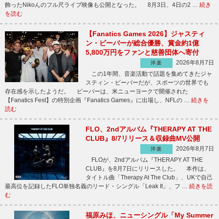
飾ったNikoんのフル尺ライブ映像も公開となった。 8月3日、4日の2 …
続き
を読む
【Fanatics Games 2026】ジャスティ
ン・ビーバーが総合優勝、賞金約1億
5,800万円をファンと慈善団体へ寄付
2026年8月7日
洋楽
この1年間、音楽活動で話題を集めてきたジャ
スティン・ビーバーだが、スポーツの世界でも
存在感を示したようだ。 ビーバーは、米ニューヨークで開催された
【Fanatics Fest】の特別企画『Fanatics Games』に出場し、NFLの …
続きを
読む
FLO、2ndアルバム『THERAPY AT THE
CLUB』8/7リリース＆収録曲MV公開
2026年8月7日
洋楽
FLOが、2ndアルバム『THERAPY AT THE
CLUB』を8月7日にリリースした。 本作は、
タイトル曲「Therapy At The Club」、UKで自己
最高位を記録したFLO単独名義のリード・シングル「Leak It」、フ …
続きを読
む
福原みほ、ニューシングル「My Summer