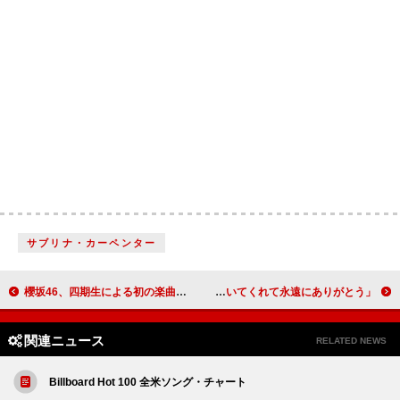
サブリナ・カーペンター
櫻坂46、四期生による初の楽曲「死んだふり」MV公開
サブリナ・カーペンター、自身初の米ビルボード“Hot 100”首位デビューに感謝「聴いてくれて永遠にありがとう」
関連ニュース
RELATED NEWS
Billboard Hot 100 全米ソング・チャート