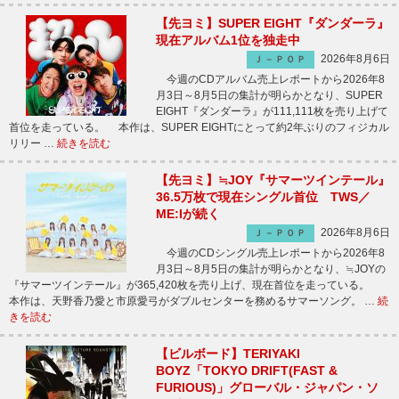
【先ヨミ】SUPER EIGHT『ダンダーラ』
現在アルバム1位を独走中
2026年8月6日
Ｊ－ＰＯＰ
今週のCDアルバム売上レポートから2026年8
月3日～8月5日の集計が明らかとなり、SUPER
EIGHT『ダンダーラ』が111,111枚を売り上げて
首位を走っている。 本作は、SUPER EIGHTにとって約2年ぶりのフィジカル
リリー …
続きを読む
【先ヨミ】≒JOY『サマーツインテール』
36.5万枚で現在シングル首位 TWS／
ME:Iが続く
2026年8月6日
Ｊ－ＰＯＰ
今週のCDシングル売上レポートから2026年8
月3日～8月5日の集計が明らかとなり、≒JOYの
『サマーツインテール』が365,420枚を売り上げ、現在首位を走っている。
本作は、天野香乃愛と市原愛弓がダブルセンターを務めるサマーソング。 …
続
きを読む
【ビルボード】TERIYAKI
BOYZ「TOKYO DRIFT(FAST &
FURIOUS)」グローバル・ジャパン・ソ