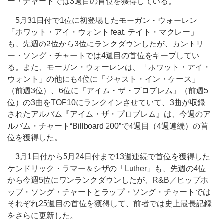
ー・チャートでは3週目の首位を獲得している。
5月31日付で1位に初登場したモーガン・ウォーレン
「ホワット・アイ・ウォント feat. テイト・マクレー」
も、先週の2位から3位にランクダウンしたが、カントリ
ー・ソング・チャートでは4週目の首位をキープしてい
る。また、モーガン・ウォーレンは、「ホワット・アイ・
ウォント」の他にも4位に「ジャスト・イン・ケース」
（前週3位）、6位に「アイム・ザ・プロブレム」（前週5
位）の3曲をTOP10にランクインさせていて、3曲が収録
されたアルバム『アイム・ザ・プロブレム』は、今週のア
ルバム・チャート“Billboard 200”で4週目（4週連続）の首
位を獲得した。
3月1日付から5月24日付まで13週連続で首位を獲得した
ケンドリック・ラマー＆シザの「Luther」も、先週の4位
から今週5位にワンランクダウンしたが、R&B／ヒップホ
ップ・ソング・チャートとラップ・ソング・チャートでは
それぞれ25週目の首位を獲得して、前者では史上最長記録
をさらに更新した。