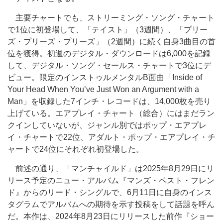
主要チャートでも、ストリーミング・ソング・チャート
で1位に初登場して、「テイスト」（3週間）、「プリー
ズ・プリーズ・プリーズ」（2週間）に続く自身3曲目の首
位を獲得。初週のデジタル・ダウンロードは6,000を記録
して、デジタル・ソング・セールス・チャートで3位にデ
ビュー。限定のインストゥルメンタルB面曲「Inside of
Your Head When You’ve Just Won an Argument with a
Man」を収録した7インチ・レコードは、14,000枚を売り
上げている。エアプレイ・チャート（総合）にはまだラン
クインしていないが、ジャンル別ではポップ・エアプレ
イ・チャートで22位、アダルト・ポップ・エアプレイ・チ
ャートで24位にそれぞれ初登場した。
前述の通り、「マンチャイルド」は2025年8月29日にリ
リース予定のニュー・アルバム『マンズ・ベスト・フレン
ド』からのリード・シングルで、6月11日に自身のインス
タグラムでアルバムへの期待を示す投稿をして話題を呼ん
だ。本作は、2024年8月23日にリリースした前作『ショー