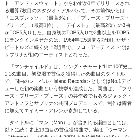
ト・アンド・スウィート』からわずか1年でリリースされ
る通算7枚目のスタジオ・アルバムで、その前作からは
「エスプレッソ」（最高3位）、「プリーズ・プリーズ・
プリーズ」（最高1位）、「テイスト」（最高2位）の3曲
がTOP5入りした。自身初のTOP5入りで3曲以上をTOP5
にランクインさせたのは、1964年に5週間を記録したザ・
ビートルズに続く史上2組目で、ソロ・アーティストでは
サブリナが初のアーティストとなった。
「マンチャイルド」は、ソング・チャート“Hot 100”史上
1,182曲目、初登場で首位を獲得した85曲目のタイトル
で、同曲のレーベル＜Island Records＞としてはNo.1デビ
ューした初の楽曲という快挙を達成した。同曲は、「プリ
ーズ・プリーズ・プリーズ」の共作者でもあるジャック・
アントノフとサブリナの共同プロデュースで、制作は両者
に加えてエイミー・アレンが参加している。
タイトルに「マン（Man）」が含まれる楽曲としては、
以下に続く史上19曲目の首位獲得曲で、実は「ウーマン