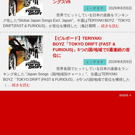
ングスV9
2026年8月6日
Ｊ－ＰＯＰ
世界でヒットしている日本の楽曲をランキン
グ化した“Global Japan Songs Excl. Japan”。今週はTERIYAKI BOYZ「TOKYO
DRIFT(FAST & FURIOUS)」が首位を獲得した（集計期間 …
続きを読む
【ビルボード】TERIYAKI
BOYZ「TOKYO DRIFT (FAST &
FURIOUS)」5つの国/地域で3週連続の首
位に
2026年8月6日
Ｊ－ＰＯＰ
世界各国でヒットしている日本の楽曲をラン
キング化した “Japan Songs（国/地域別チャート）”。当週はTERIYAKI
BOYZ「TOKYO DRIFT (FAST & FURIOUS)」が5つの国/地域で首位を獲得した
（ …
続きを読む
more »