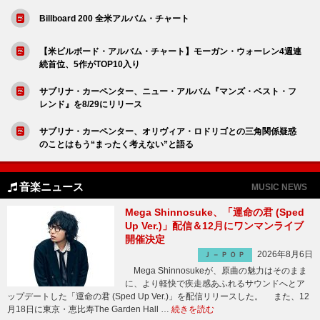
Billboard 200 全米アルバム・チャート
【米ビルボード・アルバム・チャート】モーガン・ウォーレン4週連
続首位、5作がTOP10入り
サブリナ・カーペンター、ニュー・アルバム『マンズ・ベスト・フ
レンド』を8/29にリリース
サブリナ・カーペンター、オリヴィア・ロドリゴとの三角関係疑惑
のことはもう“まったく考えない”と語る
音楽ニュース
MUSIC NEWS
Mega Shinnosuke、「運命の君 (Sped
Up Ver.)」配信＆12月にワンマンライブ
開催決定
2026年8月6日
Ｊ－ＰＯＰ
Mega Shinnosukeが、原曲の魅力はそのまま
に、より軽快で疾走感あふれるサウンドへとア
ップデートした「運命の君 (Sped Up Ver.)」を配信リリースした。 また、12
月18日に東京・恵比寿The Garden Hall …
続きを読む