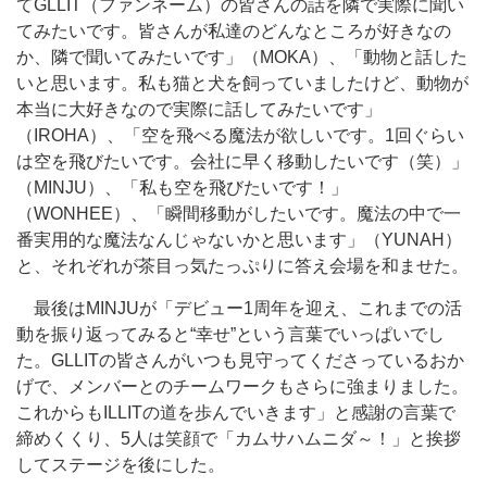
てGLLIT（ファンネーム）の皆さんの話を隣で実際に聞い
てみたいです。皆さんが私達のどんなところが好きなの
か、隣で聞いてみたいです」（MOKA）、「動物と話した
いと思います。私も猫と犬を飼っていましたけど、動物が
本当に大好きなので実際に話してみたいです」
（IROHA）、「空を飛べる魔法が欲しいです。1回ぐらい
は空を飛びたいです。会社に早く移動したいです（笑）」
（MINJU）、「私も空を飛びたいです！」
（WONHEE）、「瞬間移動がしたいです。魔法の中で一
番実用的な魔法なんじゃないかと思います」（YUNAH）
と、それぞれが茶目っ気たっぷりに答え会場を和ませた。
最後はMINJUが「デビュー1周年を迎え、これまでの活
動を振り返ってみると“幸せ”という言葉でいっぱいでし
た。GLLITの皆さんがいつも見守ってくださっているおか
げで、メンバーとのチームワークもさらに強まりました。
これからもILLITの道を歩んでいきます」と感謝の言葉で
締めくくり、5人は笑顔で「カムサハムニダ～！」と挨拶
してステージを後にした。