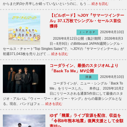
からまだ約3か月半しか経っていないというのに、もう …
続きを読む
【ビルボード】≒JOY『サマーツインテー
ル』37.1万枚でシングル・セールス首位
獲得
2026年8月10日
Ｊ－ＰＯＰ
2026年8月12日公開（集計期間：2026年8月3
日～8月9日）のBillboard JAPAN週間シングル・
セールス・チャート“Top Singles Sales”で、≒JOYの『サマーツインテール』が
初週371,043枚を売り上げて …
続きを読む
コーダライン、最後のスタジオALより
「Back To Me」MV公開
2026年8月10日
洋楽
コーダラインが、ニュー・シングル「Back To
Me」をリリースした。 本作は、2026年10月2
日にリリースされる通算5作目にして最後のスタ
ジオ・アルバム『ウィー・ワー・オンリー・ヤング』からの最新シングルとな
る。現在、バンドはフェ …
続きを読む
ゆず「幾重」ライブ音源を配信、収益を
「令和8年熊本地震」復興支援として全額
寄付へ