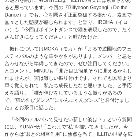
の魅力を紹介。WONHEEは「ILLITの音楽には素直さがあ
ると思っています。今回の『Billyeoon Goyangi（Do the
Dance）』でも、心を隠さず正面突破する姿から、素直で
堂々とした態度が感じられます」と語り、IROHA（イロ
ハ）も「今回はポイントダンスで猫を表現したので、たく
さん好きになってください」と呼びかけた。
振付についてはMOKA（モカ）が「まるで遊園地のフェ
スティバルのような華やかさがあります。メンバーと息を
合わせながら準備してきたので、ぜひ注目してください」
とコメント。MINJUも「見た目は簡単そうに見えるかもし
れませんが、実は難しい振り付けです。それでも以前より
早く覚えられて、私たち成長したなと思いました」と手応
えを語り、「猫が伸びをしているような振りがあるの
で、“猫の伸びダンス” “にゃんにゃんダンス”と名付けまし
た」とお茶目に話した。
「今回のアルバムで見せたい新しい姿は？」という質問
には、YUNAHが「これまで“私”を描いてきましたが、今
作からは“君との相互作用” に焦点を当て、ILLITの世界を広