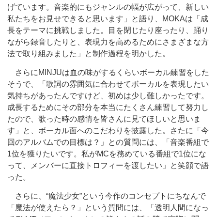
げています。音楽的にもジャンルの幅が広がって、新しい
私たちをお見せできると思います」と語り、MOKAは「成
長をテーマに挑戦しました。目を閉じたり座ったり、踊り
ながら録音したりと、表現力を高めるためにさまざまな方
法で取り組みました」と制作過程を明かした。
さらにMINJUは血の味がするくらいボーカル練習をした
そうで、「歌詞の雰囲気に合わせてボーカルを表現したい
気持ちがあったんですけど、初めは少し難しかったです。
成長するためにその部分を本当にたくさん練習して努力し
たので、歌った時の感情を皆さんに見てほしいと思いま
す」と、ボーカル面へのこだわりを披露した。さたに「今
回のアルバムでの目標は？」との質問には、「音楽番組で
1位を獲りたいです。私がMCを務めている番組で1位にな
って、メンバーに直接トロフィーを渡したい」と笑顔で語
った。
さらに、“魔法少女”という今作のコンセプトにちなんで
「魔法が使えたら？」という質問には、「透明人間になっ