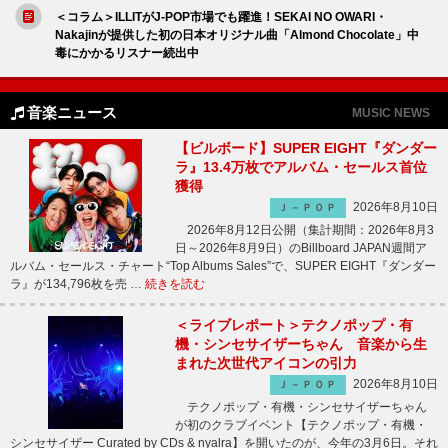
＜コラム＞ILLITがJ-POP市場でも躍進！SEKAI NO OWARI・
Nakajinが提供した初の日本オリジナル曲「Almond Chocolate」中
毒にかかるリスナー続出中
音楽ニュース
MUSIC NEWS
【ビルボード】SUPER EIGHT『ダンダー
ラ』13.4万枚でアルバム・セールス首位
獲得
2026年8月10日
Ｊ－ＰＯＰ
2026年8月12日公開（集計期間：2026年8月3
日～2026年8月9日）のBillboard JAPAN週間ア
ルバム・セールス・チャート“Top Albums Sales”で、SUPER EIGHT『ダンダー
ラ』が134,796枚を売 …
続きを読む
＜ライブレポート＞テクノポップ・有
機・シンセサイザーちゃん 音楽から生
まれた次世代アイコンの引力
2026年8月10日
Ｊ－ＰＯＰ
テクノポップ・有機・シンセサイザーちゃん
が初のクラブイベント【テクノポップ・有機・
シンセサイザー Curated by CDs & nyalra】を開いたのが、今年の3月6日。それ