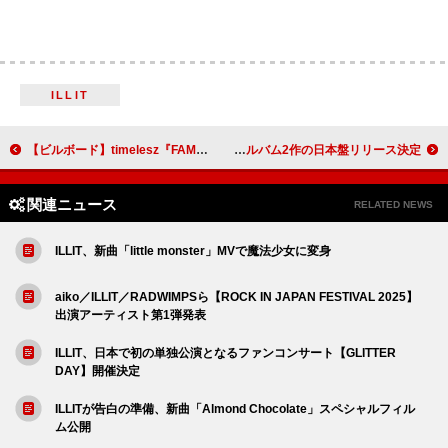
ILLIT
【ビルボード】timelesz『FAM』64万枚超でアルバム・セールス首位 ENHYPEN／スパドラが続く
ブライアン・イーノ＆ビーティー・ウルフ、コラボ・アルバム2作の日本盤リリース決定
関連ニュース
RELATED NEWS
ILLIT、新曲「little monster」MVで魔法少女に変身
aiko／ILLIT／RADWIMPSら【ROCK IN JAPAN FESTIVAL 2025】
出演アーティスト第1弾発表
ILLIT、日本で初の単独公演となるファンコンサート【GLITTER
DAY】開催決定
ILLITが告白の準備、新曲「Almond Chocolate」スペシャルフィル
ム公開