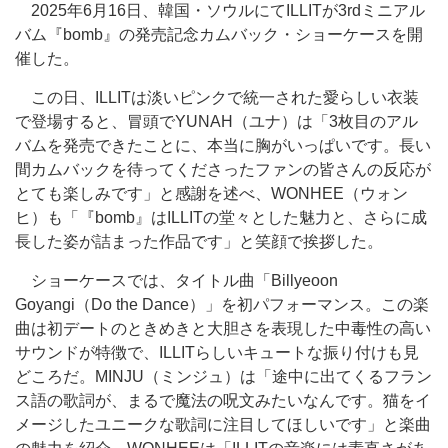
2025年6月16日、韓国・ソウルにてILLITが3rdミニアル
バム『bomb』の発売記念カムバック・ショーケースを開
催した。
この日、ILLITは淡いピンクで統一された愛らしい衣装
で登場すると、冒頭でYUNAH（ユナ）は「3枚目のアル
バムを発売できたことに、本当に胸がいっぱいです。長い
間カムバックを待ってくださったファンの皆さんの反応が
とても楽しみです」と感謝を述べ、WONHEE（ウォン
ヒ）も「『bomb』はILLITの堂々とした魅力と、さらに成
長した姿が詰まった作品です」と笑顔で挨拶した。
ショーケースでは、タイトル曲「Billyeoon
Goyangi（Do the Dance）」を初パフォーマンス。この楽
曲は初デートのときめきと大胆さを表現した中毒性の高い
サウンドが特徴で、ILLITらしいキュートな振り付けも見
どころだ。MINJU（ミンジュ）は「途中に出てくるフラン
ス語の歌詞が、まるで魔法の呪文みたいなんです。猫をイ
メージしたユニークな歌詞に注目してほしいです」と楽曲