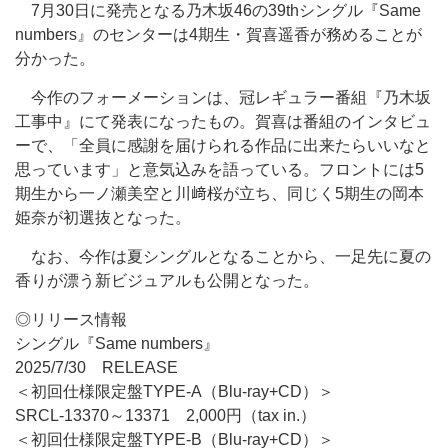
7月30日に発売となる乃木坂46の39thシングル『Same
numbers』のセンターは4期生・賀喜遥香が務めることが
分かった。
今作のフォーメーションは、冠レギュラー番組『乃木坂
工事中』にて発表になったもの。賀喜は番組のインタビュ
ーで、「全員に感謝を届けられる作品に出来たらいいなと
思っています」と意気込みを語っている。フロントには5
期生から一ノ瀬美空と川﨑桜が立ち、同じく5期生の岡本
姫奈が初選抜となった。
なお、今作は夏シングルとなることから、一足先に夏の
香りが漂う新ビジュアルも公開となった。
◎リリース情報
シングル『Same numbers』
2025/7/30 RELEASE
＜初回仕様限定盤TYPE-A（Blu-ray+CD）＞
SRCL-13370～13371 2,000円（tax in.）
＜初回仕様限定盤TYPE-B（Blu-ray+CD）＞