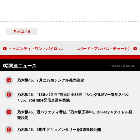
乃木坂46
トゥエンティ・ワン・パイロッツ、ニューALよりシングル「The Contract」先行配信
【米ビルボード・アルバム・チャート】モーガン・ウォーレン4週連続首位、5作がTOP10入り
関連ニュース
RELATED NEWS
乃木坂46、7月に39thシングル発売決定
乃木坂46、“13thバスラ”前日に全38曲『シングルMV一気見スペシ
ャル』YouTube配信企画を実施
乃木坂46、冠バラエティ番組『乃木坂工事中』Blu-ray４タイトル発
売決定
乃木坂46、6期生ドキュメンタリーを3週連続公開