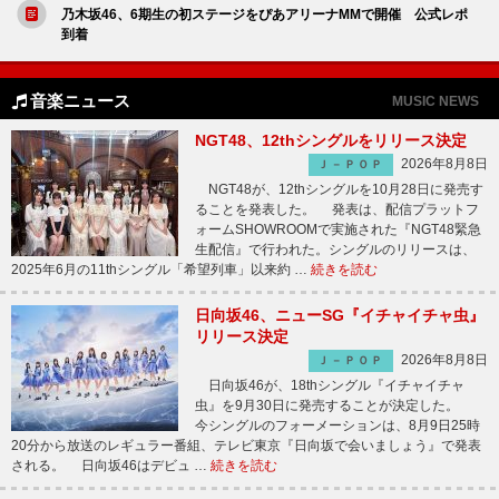
乃木坂46、6期生の初ステージをぴあアリーナMMで開催 公式レポ
到着
音楽ニュース
MUSIC NEWS
NGT48、12thシングルをリリース決定
2026年8月8日
Ｊ－ＰＯＰ
NGT48が、12thシングルを10月28日に発売す
ることを発表した。 発表は、配信プラットフ
ォームSHOWROOMで実施された『NGT48緊急
生配信』で行われた。シングルのリリースは、
2025年6月の11thシングル「希望列車」以来約 …
続きを読む
日向坂46、ニューSG『イチャイチャ虫』
リリース決定
2026年8月8日
Ｊ－ＰＯＰ
日向坂46が、18thシングル『イチャイチャ
虫』を9月30日に発売することが決定した。
今シングルのフォーメーションは、8月9日25時
20分から放送のレギュラー番組、テレビ東京『日向坂で会いましょう』で発表
される。 日向坂46はデビュ …
続きを読む