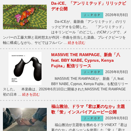
Da-iCE、「アンリミテッド」リリックビ
デオ公開
2026年8月8日
Ｊ－ＰＯＰ
Da-iCEが、最新曲「アンリミテッド」のリリ
ックビデオを公開した。 「アンリミテッド」
はキリンビール「のどごし」のCMソングで、メ
ンバーの工藤大輝と花村想太が作詞・作曲を担当した楽曲。ブレイクビーツを
軸に構成しながら、サビではフルバン …
続きを読む
MA55IVE THE RAMPAGE、新曲「八
feat. BBY NABE, Cyprus, Kenya
Fujita」配信リリース
2026年8月8日
Ｊ－ＰＯＰ
MA55IVE THE RAMPAGEが、新曲「八 feat.
BBY NABE, Cyprus, Kenya Fujita」を配信リリー
スした。 本楽曲は、2026年6月10日に開催されたMA55IVE THE RAMPAGE
初の日本 …
続きを読む
福山雅治、ドラマ『君は夏のなか』主題
歌「蛍」インスパイアムービー公開
2026年8月8日
Ｊ－ＰＯＰ
福山雅治が主題歌を務めるドラマNEXT『君は
夏のなか』の名シーンを使用した「蛍（「君は