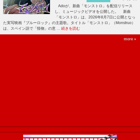
Adoが、新曲「モンストロ」を配信リリース
し、ミュージックビデオを公開した。 新曲
「モンストロ」は、2026年8月7日に公開となっ
た実写映画『ブルーロック』の主題歌。タイトル「モンストロ」（Monstruo）
は、スペイン語で「怪物」の意 …
続きを読む
more »