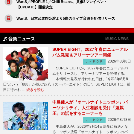
WurtS／PEOPLE 1／Chilli Beans.、共催3マンイベント
【UPDATE】開催決定
WurtS、日本武道館公演より5曲のライブ音源を配信リリース
音楽ニュース
MUSIC NEWS
SUPER EIGHT、2027年春にニューアル
バム発売＆アリーナツアー開催
2026年8月8日
Ｊ－ＰＯＰ
SUPER EIGHTが、2027年春にニューアルバ
ムをリリースし、アリーナツアーを開催する。
本情報の発表が行われた日は、“令和8年8月8
日”という「888」が並ぶ“超八（スーパーエイト）の日”。SUPER EIGHTは、前
日に行われ …
続きを読む
中島健人が『オールナイトニッポン』パ
ーソナリティ、人生相談を受け『遊戯
王』の話をするコーナーも
2026年8月8日
Ｊ－ＰＯＰ
中島健人が、2026年8月14日深夜に放送とな
るニッポン放送『オールナイトニッポン』のパ