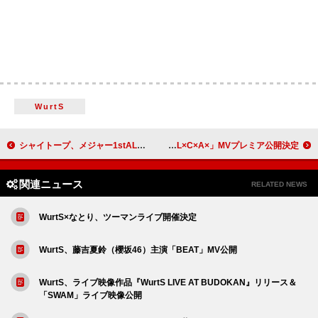
WurtS
シャイトープ、メジャー1stAL『WELCOME TO YOUR LIFE』詳細発表
ビッケブランカ、新曲「×L×C×A×」MVプレミア公開決定
関連ニュース
RELATED NEWS
WurtS×なとり、ツーマンライブ開催決定
WurtS、藤吉夏鈴（櫻坂46）主演「BEAT」MV公開
WurtS、ライブ映像作品『WurtS LIVE AT BUDOKAN』リリース＆
「SWAM」ライブ映像公開