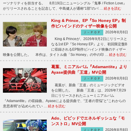
ーソナリティを担当する。 8月19日にニューシングル『鬼事 / Fiction Love』
がリリースされることを記念して、中島健人が通称“1部”のパ …
続きを読む
King & Prince、EP『So Honey EP』制
作ビハインドのティザー映像を公開
2026年8月8日
Ｊ－ＰＯＰ
King & Princeが、2026年9月2日にリリースと
なる1st EP『So Honey EP』より、初回限定盤B
に収録されるEP制作ビハインド映像のティザー
映像を公開した。 本作は、タイトル曲「So Honey」の中の印 …
続きを読む
葛葉、ミニアルバム『Adamantite』より
Ayase提供曲「王道」MV公開
2026年8月8日
Ｊ－ＰＯＰ
葛葉が、新曲「王道」のミュージックビデオ
を公開した。 新曲「王道」は、2026年7月29
日にリリースされたニューミニアルバム
『Adamantite』の収録曲。Ayaseによる提供曲で、“王者の苦悩”と“これからの
意思表明”が込められてい …
続きを読む
Ado、ビビッドでエネルギッシュな「モ
ンストロ」MV公開
2026年8月8日
Ｊ－ＰＯＰ