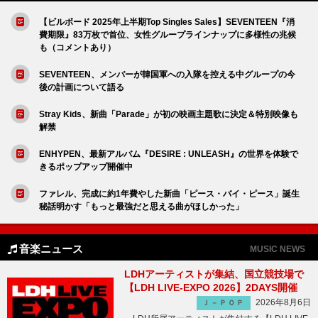
【ビルボード 2025年上半期Top Singles Sales】SEVENTEEN『消
費期限』83万枚で首位、女性グループラインナップに多様性の兆候
も（コメントあり）
SEVENTEEN、メンバーが韓国軍への入隊を控える中グループの今
後の計画について語る
Stray Kids、新曲「Parade」が初の映画主題歌に決定＆特別映像も
解禁
ENHYPEN、最新アルバム『DESIRE : UNLEASH』の世界を体験で
きるポップアップ開催中
ファレル、完成に約1年費やした新曲「ピース・バイ・ピース」誕生
秘話明かす「もっと最強だと思える曲がほしかった」
音楽ニュース
MUSIC NEWS
LDHアーティストが集結、国立競技場で
【LDH LIVE-EXPO 2026】2DAYS開催
2026年8月6日
Ｊ－ＰＯＰ