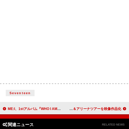
Seventeen
ME:I、1stアルバム『WHO I AM』9月リリース
LiSA、2024年の日本武道館公演＆アリーナツアーを映像作品化
関連ニュース
RELATED NEWS