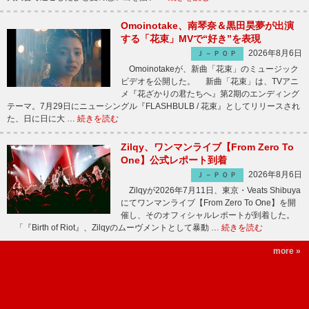
Omoinotake、南琴奈＆黒田昊夢が出演
する「花束」MVで“好き”を表現
2026年8月6日
Ｊ－ＰＯＰ
Omoinotakeが、新曲「花束」のミュージック
ビデオを公開した。 新曲「花束」は、TVアニ
メ『花ざかりの君たちへ』第2期のエンディング
テーマ。7月29日にニューシングル『FLASHBULB / 花束』としてリリースされ
た、日に日に大 …
続きを読む
Zilqy、ワンマンライブ【From Zero To
One】公式レポート到着
2026年8月6日
Ｊ－ＰＯＰ
Zilqyが2026年7月11日、東京・Veats Shibuya
にてワンマンライブ【From Zero To One】を開
催し、そのオフィシャルレポートが到着した。
「『Birth of Riot』、Zilqyのムーヴメントとして暴動 …
続きを読む
more »