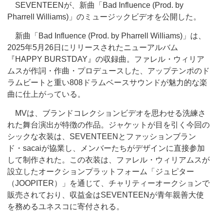
SEVENTEENが、新曲「Bad Influence (Prod. by
Pharrell Williams)」のミュージックビデオを公開した。
新曲「Bad Influence (Prod. by Pharrell Williams)」は、
2025年5月26日にリリースされたニューアルバム
『HAPPY BURSTDAY』の収録曲。ファレル・ウィリア
ムスが作詞・作曲・プロデュースした、アップテンポのド
ラムビートと重い808ドラムベースサウンドが魅力的な楽
曲に仕上がっている。
MVは、ブランドコレクションビデオを思わせる洗練さ
れた舞台演出が特徴の作品。ジャケットが目を引く今回の
シックな衣装は、SEVENTEENとファッションブラン
ド・sacaiが協業し、メンバーたちがデザインに直接参加
して制作された。この衣装は、ファレル・ウィリアムスが
設立したオークションプラットフォーム「ジュピター
（JOOPITER）」を通じて、チャリティーオークションで
販売されており、収益金はSEVENTEENが青年親善大使
を務めるユネスコに寄付される。