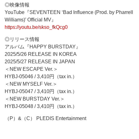
◎映像情報
YouTube『SEVENTEEN ‘Bad Influence (Prod. by Pharrell
Williams)’ Official MV』
https://youtu.be/skso_fkQcg0
◎リリース情報
アルバム『HAPPY BURSTDAY』
2025/5/26 RELEASE IN KOREA
2025/5/27 RELEASE IN JAPAN
＜NEW ESCAPE Ver.＞
HYBJ-05046 / 3,410円（tax in.）
＜NEW MYSELF Ver.＞
HYBJ-05047 / 3,410円（tax in.）
＜NEW BURSTDAY Ver.＞
HYBJ-05048 / 3,410円（tax in.）
（P）&（C） PLEDIS Entertainment