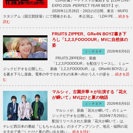
LDH所属アーティストが集結する【LDH LIVE-
EXPO 2026 -PERFECT YEAR BEST-】が、
2026年11月28日・29日の2日間、東京・MUFG
スタジアム（国立競技場）にて開催される。 本公演は、「LDH PE …
続きを
読む
FRUITS ZIPPER、GRe4N BOYZ書き下
ろし「1,2,3,FOOOOUR」MVに自然体の
姿
2026年8月6日
Ｊ－ＰＯＰ
FRUITS ZIPPERが、新曲
「1,2,3,FOOOOUR」を配信リリースし、ミュー
ジックビデオを公開した。 新曲「1,2,3,FOOOOUR」は、GRe4N BOYZによ
る書き下ろし楽曲。電車の中でそれぞれの未来へ向かう人々の姿を …
続きを読
む
マルシィ、古園井寧々が出演する「花火
が瞬いて」MVはひと夏の物語
2026年8月6日
Ｊ－ＰＯＰ
マルシィが、新曲「花火が瞬いて」のミュー
ジックビデオを公開した。 2026年7月29日に
配信リリースされた新曲「花火が瞬いて」は、
テレビ西日本の番組『じもちゃんねる』のタイアップソング。地元・福岡の花
火大会で過ごしたひと夏の思い出を描い …
続きを読む