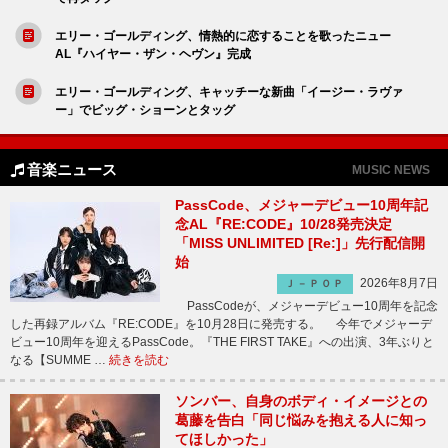
エリー・ゴールディング、情熱的に恋することを歌ったニュー
AL『ハイヤー・ザン・ヘヴン』完成
エリー・ゴールディング、キャッチーな新曲「イージー・ラヴァ
ー」でビッグ・ショーンとタッグ
音楽ニュース
MUSIC NEWS
PassCode、メジャーデビュー10周年記
念AL『RE:CODE』10/28発売決定
「MISS UNLIMITED [Re:]」先行配信開
始
2026年8月7日
Ｊ－ＰＯＰ
PassCodeが、メジャーデビュー10周年を記念
した再録アルバム『RE:CODE』を10月28日に発売する。 今年でメジャーデ
ビュー10周年を迎えるPassCode。『THE FIRST TAKE』への出演、3年ぶりと
なる【SUMME …
続きを読む
ソンバー、自身のボディ・イメージとの
葛藤を告白「同じ悩みを抱える人に知っ
てほしかった」