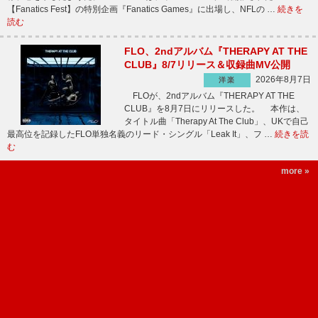
【Fanatics Fest】の特別企画『Fanatics Games』に出場し、NFLの …
続きを
読む
FLO、2ndアルバム『THERAPY AT THE
CLUB』8/7リリース＆収録曲MV公開
2026年8月7日
洋楽
FLOが、2ndアルバム『THERAPY AT THE
CLUB』を8月7日にリリースした。 本作は、
タイトル曲「Therapy At The Club」、UKで自己
最高位を記録したFLO単独名義のリード・シングル「Leak It」、フ …
続きを読
む
more »