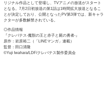
リジナル作品として登場し、TVアニメの放送がスタート
となる。7月2日初放送の第1話は1時間拡大放送となるこ
とが決定しており、公開となったPV第3弾では、新キャラ
クターが多数解禁されている。
◎作品情報
『クレバテス-魔獣の王と赤子と屍の勇者-』
原作：岩原裕二（「LINEマンガ」連載）
監督：田口清隆
©Yuji Iwahara/LDF/クレバテス製作委員会