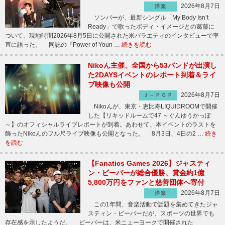
2026年8月7日
洋楽
ソンバーが、最新シングル「My Body Isn’t
Ready」で歌ったボディ・イメージとの葛藤に
ついて、現地時間2026年8月5日に公開された米バラエティのインタビューで率
直に語った。 同誌の『Power of Youn …
続きを読む
Nikoん主催、全国から53バンドが出演し
た2DAYSイベントのレポート到着＆ライ
ブ映像も公開
2026年8月7日
Ｊ－ＰＯＰ
Nikoんが、東京・恵比寿LIQUIDROOMで開催
した【リキッドルームで47 ～ぐんゆうかっぽ
～】のオフィシャルライブレポートが到着。あわせて、本イベントのラストを
飾ったNikoんのフル尺ライブ映像も公開となった。 8月3日、4日の2 …
続き
を読む
【Fanatics Games 2026】ジャスティ
ン・ビーバーが総合優勝、賞金約1億
5,800万円をファンと慈善団体へ寄付
2026年8月7日
洋楽
この1年間、音楽活動で話題を集めてきたジャ
スティン・ビーバーだが、スポーツの世界でも
存在感を示したようだ。 ビーバーは、米ニューヨークで開催された