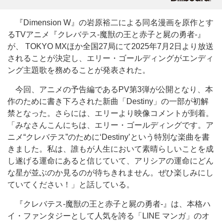
『Dimension W』の岩原裕二による同名漫画を原作とす
るTVアニメ『クレバテス-魔獣の王と赤子と屍の勇者-』
が、 TOKYO MXほか全国27局にて2025年7月2日より放送
されることが決定し、エリー・ゴールディングがエンディ
ング主題歌を務めることが発表された。
今回、アニメの予告編であるPV第3弾が公開となり、本
作のために書き下ろされた新曲「Destiny」の一部が初解
禁となった。さらには、エリーより映像コメントが到着。
「みなさんこんにちは、エリー・ゴールディングです。ア
ニメ“クレバテス”のために‘Destiny’という特別な楽曲を書
きました。私は、誰もが人生において素晴らしいことを成
し遂げる運命にあると信じていて、アリシアの運命にどん
な星が並ぶのか見るのが待ちきれません。ぜひ楽しみにし
ていてください！」と話している。
『クレバテス-魔獣の王と赤子と屍の勇者-』は、本格ハ
イ・ファンタジーとして人気を誇る「LINE マンガ」のオ