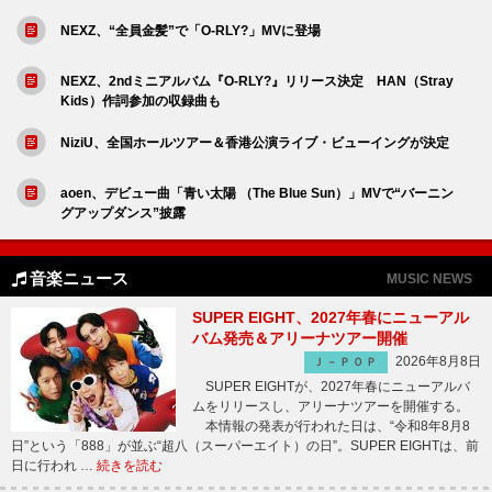
NEXZ、“全員金髪”で「O-RLY?」MVに登場
NEXZ、2ndミニアルバム『O-RLY?』リリース決定 HAN（Stray
Kids）作詞参加の収録曲も
NiziU、全国ホールツアー＆香港公演ライブ・ビューイングが決定
aoen、デビュー曲「青い太陽 （The Blue Sun）」MVで“バーニン
グアップダンス”披露
音楽ニュース
MUSIC NEWS
SUPER EIGHT、2027年春にニューアル
バム発売＆アリーナツアー開催
2026年8月8日
Ｊ－ＰＯＰ
SUPER EIGHTが、2027年春にニューアルバ
ムをリリースし、アリーナツアーを開催する。
本情報の発表が行われた日は、“令和8年8月8
日”という「888」が並ぶ“超八（スーパーエイト）の日”。SUPER EIGHTは、前
日に行われ …
続きを読む