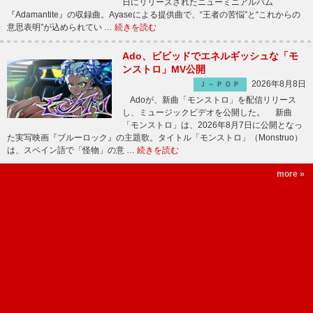
日にリリースされたニューミニアルバム
『Adamantite』の収録曲。Ayaseによる提供曲で、“王者の苦悩”と“これからの
意思表明”が込められてい …
続きを読む
Ado、ビビッドでエネルギッシュな「モ
ンストロ」MV公開
2026年8月8日
Ｊ－ＰＯＰ
Adoが、新曲「モンストロ」を配信リリース
し、ミュージックビデオを公開した。 新曲
「モンストロ」は、2026年8月7日に公開となっ
た実写映画『ブルーロック』の主題歌。タイトル「モンストロ」（Monstruo）
は、スペイン語で「怪物」の意 …
続きを読む
more »