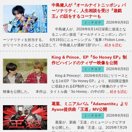
中島健人が『オールナイトニッポン』パ
ーソナリティ、人生相談を受け『遊戯
王』の話をするコーナーも
2026年8月8日
Ｊ－ＰＯＰ
中島健人が、2026年8月14日深夜に放送とな
るニッポン放送『オールナイトニッポン』のパ
ーソナリティを担当する。 8月19日にニューシングル『鬼事 / Fiction Love』
がリリースされることを記念して、中島健人が通称“1部”のパ …
続きを読む
King & Prince、EP『So Honey EP』制
作ビハインドのティザー映像を公開
2026年8月8日
Ｊ－ＰＯＰ
King & Princeが、2026年9月2日にリリースと
なる1st EP『So Honey EP』より、初回限定盤B
に収録されるEP制作ビハインド映像のティザー
映像を公開した。 本作は、タイトル曲「So Honey」の中の印 …
続きを読む
葛葉、ミニアルバム『Adamantite』より
Ayase提供曲「王道」MV公開
2026年8月8日
Ｊ－ＰＯＰ
葛葉が、新曲「王道」のミュージックビデオ
を公開した。 新曲「王道」は、2026年7月29