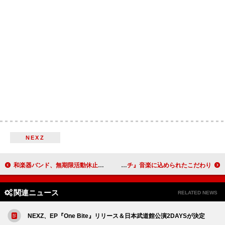
NEXZ
和楽器バンド、無期限活動休止前ラストライブより「六兆年と一夜物語」映像公開
ブルーノ・マーズからエルヴィス・プレスリー、現地の児童合唱団まで 『リロ＆スティッチ』音楽に込められたこだわり
関連ニュース
RELATED NEWS
NEXZ、EP『One Bite』リリース＆日本武道館公演2DAYSが決定