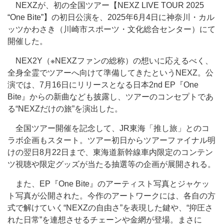
NEXZが、初の全国ツアー【NEXZ LIVE TOUR 2025
“One Bite”】の初日公演を、2025年6月4日に神奈川・カル
ッツかわさき（川崎市スポーツ・文化総合センター）にて
開催した。
NEX2Y（※NEXZファンの総称）の想いに応えるべく、
全身全霊でツアーへ向けて準備してきたというNEXZ。公
演では、7月16日にリリースとなる日本2nd EP『One
Bite』からの新曲なども披露し、ツアーのコンセプトであ
る“NEXZだけの旅”を演出した。
全国ツアー開催を記念して、JR東海「推し旅」とのコ
ラボ企画もスタート。ツアー初日からツアーファイナル明
けの翌日8月22日まで、東海道新幹線車内限定のコンテン
ツ視聴や限定グッズが当たる抽選等の企画が展開される。
また、EP『One Bite』のアーティスト写真とジャケッ
ト写真が公開された。今作のアートワークには、各自の方
式で解けていく“NEXZの自由さ”を表現した鍵や、“抑圧さ
れた日常”を連想させるチェーンや金網が登場。まさに