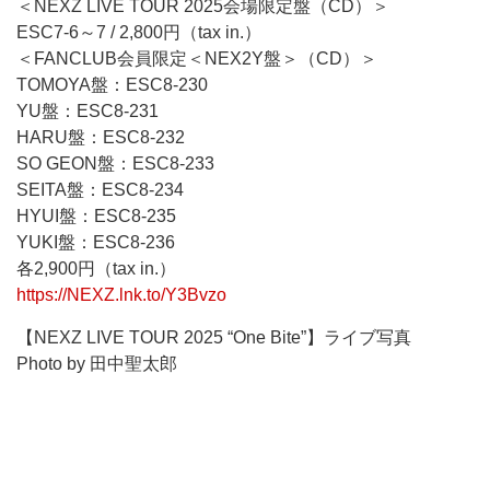
＜NEXZ LIVE TOUR 2025会場限定盤（CD）＞
ESC7-6～7 / 2,800円（tax in.）
＜FANCLUB会員限定＜NEX2Y盤＞（CD）＞
TOMOYA盤：ESC8-230
YU盤：ESC8-231
HARU盤：ESC8-232
SO GEON盤：ESC8-233
SEITA盤：ESC8-234
HYUI盤：ESC8-235
YUKI盤：ESC8-236
各2,900円（tax in.）
https://NEXZ.lnk.to/Y3Bvzo
【NEXZ LIVE TOUR 2025 “One Bite”】ライブ写真
Photo by 田中聖太郎