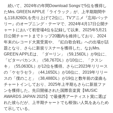
続いて、2024年の年間Download Songsで5位を獲得し
たMrs. GREEN APPLE「ライラック」が、上半期期間中
も118,826DLを売り上げて2位に。TVアニメ『忘却バッテ
リー』のオープニング・テーマで、2024年4月17日公開チ
ャートにおいて初登場4位を記録して以来、2025年5月21
日公開チャートまでトップ20圏内を維持しており、2024
年末のレコード大賞受賞や、『紅白歌合戦』への出場が話
題となり、さらに新規リスナーを獲得した。なおMrs.
GREEN APPLEは、「ダーリン」（59,156DL）が9位に、
「ビターバカンス」（58,767DL）が10位に、「クスシ
キ」（55,063DL）が12位を獲得。さらに2023年リリース
の「ケセラセラ」（44,165DL）が16位に、2019年リリー
スの「僕のこと」（38,488DL）が19位と数年前の楽曲も
チャートインしており、2025年上半期もさらに新規ファ
ンを獲得した。先日開催された国際音楽賞【MUSIC
AWARDS JAPAN 2025】で最優秀アーティスト賞に選ば
れた彼らだが、上半期チャートでも根強い人気をあらため
て示している。