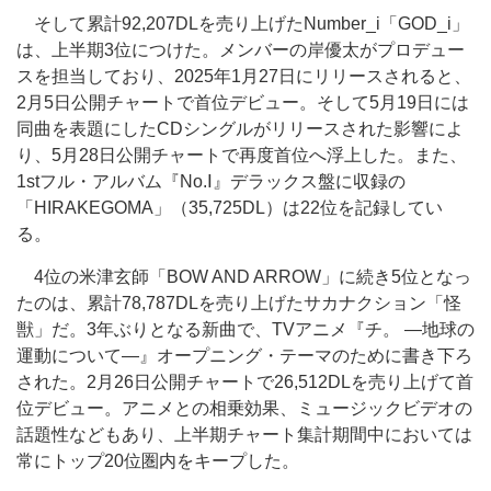
そして累計92,207DLを売り上げたNumber_i「GOD_i」
は、上半期3位につけた。メンバーの岸優太がプロデュー
スを担当しており、2025年1月27日にリリースされると、
2月5日公開チャートで首位デビュー。そして5月19日には
同曲を表題にしたCDシングルがリリースされた影響によ
り、5月28日公開チャートで再度首位へ浮上した。また、
1stフル・アルバム『No.Ⅰ』デラックス盤に収録の
「HIRAKEGOMA」（35,725DL）は22位を記録してい
る。
4位の米津玄師「BOW AND ARROW」に続き5位となっ
たのは、累計78,787DLを売り上げたサカナクション「怪
獣」だ。3年ぶりとなる新曲で、TVアニメ『チ。 ―地球の
運動について―』オープニング・テーマのために書き下ろ
された。2月26日公開チャートで26,512DLを売り上げて首
位デビュー。アニメとの相乗効果、ミュージックビデオの
話題性などもあり、上半期チャート集計期間中においては
常にトップ20位圏内をキープした。