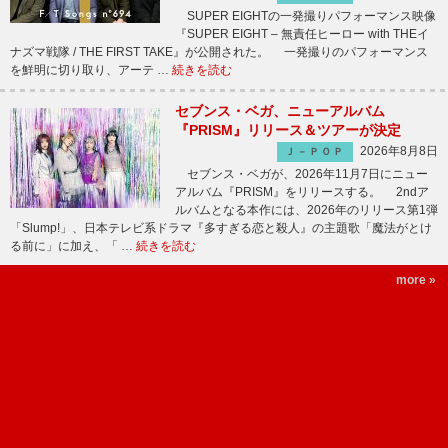
SUPER EIGHTの一発撮りパフォーマンス映像
『SUPER EIGHT – 無責任ヒーロー with THEイ
ナズマ戦隊 / THE FIRST TAKE』が公開された。 一発撮りのパフォーマンス
を鮮明に切り取り、アーテ …
続きを読む
セブンス・ベガ、ニューアルバム
『PRISM』リリース＆ツアーが決定
2026年8月8日
Ｊ－ＰＯＰ
セブンス・ベガが、2026年11月7日にニュー
アルバム『PRISM』をリリースする。 2ndア
ルバムとなる本作には、2026年のリリース第1弾
「Slump!」、日本テレビ系ドラマ『多すぎる恋と殺人』の主題歌「魔法がとけ
る前に」に加え、「 …
続きを読む
more »