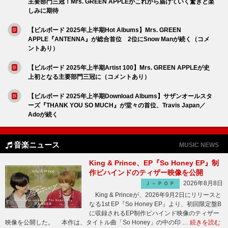
主要部門三冠！Mrs. GREEN APPLEがこれから届けていく驚きと楽
しみに期待
【ビルボード 2025年上半期Hot Albums】Mrs. GREEN
APPLE『ANTENNA』が総合首位 2位にSnow Manが続く（コメ
ントあり）
【ビルボード 2025年上半期Artist 100】Mrs. GREEN APPLEが史
上初となる主要部門三冠に（コメントあり）
【ビルボード 2025年上半期Download Albums】サザンオールスタ
ーズ『THANK YOU SO MUCH』が堂々の首位、Travis Japan／
Adoが続く
音楽ニュース
MUSIC NEWS
King & Prince、EP『So Honey EP』制
作ビハインドのティザー映像を公開
2026年8月8日
Ｊ－ＰＯＰ
King & Princeが、2026年9月2日にリリースと
なる1st EP『So Honey EP』より、初回限定盤B
に収録されるEP制作ビハインド映像のティザー
映像を公開した。 本作は、タイトル曲「So Honey」の中の印 …
続きを読む