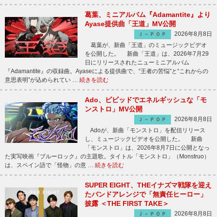
葛葉、ミニアルバム『Adamantite』より
Ayase提供曲「王道」MV公開
2026年8月8日
Ｊ－ＰＯＰ
葛葉が、新曲「王道」のミュージックビデオ
を公開した。 新曲「王道」は、2026年7月29
日にリリースされたニューミニアルバム
『Adamantite』の収録曲。Ayaseによる提供曲で、“王者の苦悩”と“これからの
意思表明”が込められてい …
続きを読む
Ado、ビビッドでエネルギッシュな「モ
ンストロ」MV公開
2026年8月8日
Ｊ－ＰＯＰ
Adoが、新曲「モンストロ」を配信リリース
し、ミュージックビデオを公開した。 新曲
「モンストロ」は、2026年8月7日に公開となっ
た実写映画『ブルーロック』の主題歌。タイトル「モンストロ」（Monstruo）
は、スペイン語で「怪物」の意 …
続きを読む
SUPER EIGHT、THEイナズマ戦隊を迎え
たバンドアレンジで「無責任ヒーロー」
披露 ＜THE FIRST TAKE＞
2026年8月8日
Ｊ－ＰＯＰ