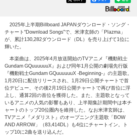
2025年上半期Billboard JAPANダウンロード・ソング・
チャート“Download Songs”で、米津玄師の「Plazma」
が、累計130,282ダウンロード（DL）を売り上げて1位に
輝いた。
本楽曲は、2025年4月放送開始のTVアニメ『機動戦士
Gundam GQuuuuuuX』および同年1月公開の劇場先行版
『機動戦士Gundam GQuuuuuuX -Beginning-』の主題歌。
1月20日に配信リリースされ、1月29日公開チャートで首
位デビュー、その後2月19日公開チャートで再び首位に浮
上し、通算2回の首位を獲得した。また、主題歌となって
いるアニメの人気の影響もあり、上半期集計期間中は本チ
ャートのトップ20位圏内を維持した。なお米津玄師は、
TVアニメ『メダリスト』のオープニング主題歌「BOW
AND ARROW」（83,414DL）も4位にチャートイン。ト
ップ10に2曲を送り込んだ。