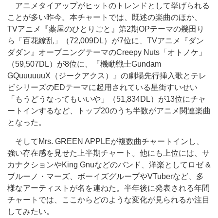
アニメタイアップがヒットのトレンドとして挙げられる
ことが多い昨今。本チャートでは、既述の楽曲のほか、
TVアニメ『薬屋のひとりごと』第2期OPテーマの幾田り
ら「百花繚乱」（72,009DL）が7位に、TVアニメ『ダン
ダダン』オープニングテーマのCreepy Nuts「オトノケ」
（59,507DL）が8位に、『機動戦士Gundam
GQuuuuuuX（ジークアクス）』の劇場先行挿入歌とテレ
ビシリーズのEDテーマに起用されている星街すいせい
「もうどうなってもいいや」（51,834DL）が13位にチャ
ートインするなど、トップ20のうち半数がアニメ関連楽曲
となった。
そしてMrs. GREEN APPLEが複数曲チャートインし、
強い存在感を見せた上半期チャート。他にも上位には、サ
カナクションやKing Gnuなどのバンド、洋楽としてロゼ &
ブルーノ・マーズ、ボーイズグループやVTuberなど、多
様なアーティストが名を連ねた。半年後に発表される年間
チャートでは、ここからどのような変化が見られるか注目
してみたい。