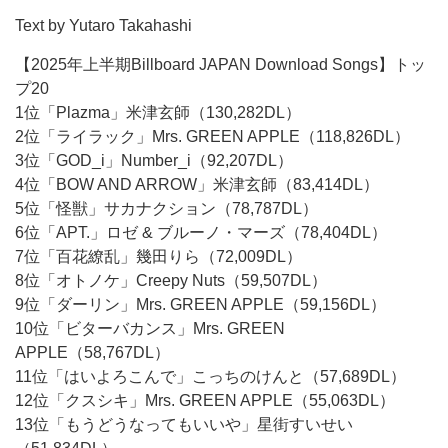
Text by Yutaro Takahashi
【2025年上半期Billboard JAPAN Download Songs】トッ
プ20
1位「Plazma」米津玄師（130,282DL）
2位「ライラック」Mrs. GREEN APPLE（118,826DL）
3位「GOD_i」Number_i（92,207DL）
4位「BOW AND ARROW」米津玄師（83,414DL）
5位「怪獣」サカナクション（78,787DL）
6位「APT.」ロゼ & ブルーノ・マーズ（78,404DL）
7位「百花繚乱」幾田りら（72,009DL）
8位「オトノケ」Creepy Nuts（59,507DL）
9位「ダーリン」Mrs. GREEN APPLE（59,156DL）
10位「ビターバカンス」Mrs. GREEN
APPLE（58,767DL）
11位「はいよろこんで」こっちのけんと（57,689DL）
12位「クスシキ」Mrs. GREEN APPLE（55,063DL）
13位「もうどうなってもいいや」星街すいせい