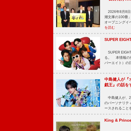
2026年8月
潮文庫の100
オープニングイ
を読む
SUPER E
SUPER EI
る。 本情報の発
パーエイト）の日”
中島健人が『
戯王』の話を
中島健人が、2
のパーソナリティを
ースされることを
King & P