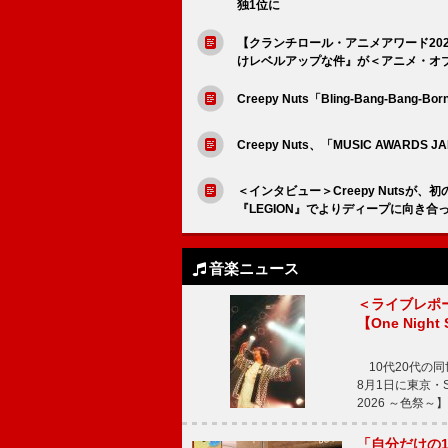
独1位に
【クランチロール・アニメアワード2025
けレベルアップな件』が＜アニメ・オ
Creepy Nuts「Bling-Bang-Ban
Creepy Nuts、「MUSIC AWA
＜インタビュー＞Creepy Nuts
『LEGION』でよりディープに向き合っ
音楽ニュース
＜ライブレポ
【One Night
10代20代の
8月1日に東京・Sp
2026 ～色祭
「自分だけの