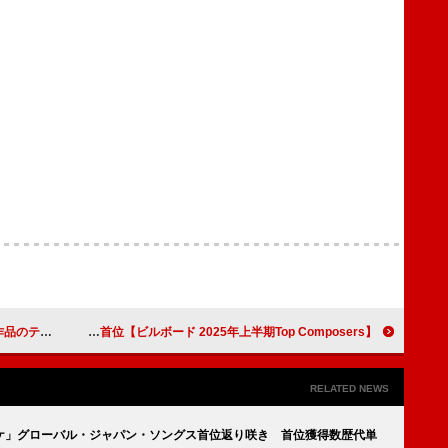
像など続々公開
【ビルボード 2025年上半期Top Composers】大森元貴が2024年年間に続き5指標を制し首位
RELATED NEWS
オトノケ」グローバル・ジャパン・ソングス首位返り咲き 首位獲得数歴代単