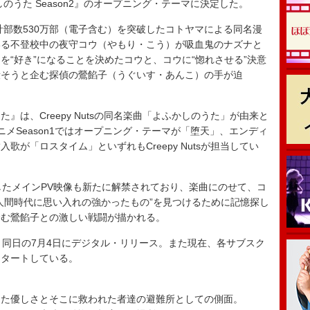
のうた Season2』のオープニング・テーマに決定した。
部数530万部（電子含む）を突破したコトヤマによる同名漫
いる不登校中の夜守コウ（やもり・こう）が吸血鬼のナズナと
を“好き”になることを決めたコウと、コウに“惚れさせる”決意
殺そうと企む探偵の鶯餡子（うぐいす・あんこ）の手が迫
は、Creepy Nutsの同名楽曲「よふかしのうた」が由来と
ニメSeason1ではオープニング・テーマが「堕天」、エンディ
が「ロスタイム」といずれもCreepy Nutsが担当してい
用したメインPV映像も新たに解禁されており、楽曲にのせて、コ
人間時代に思い入れの強かったもの”を見つけるために記憶探し
企む鶯餡子との激しい戦闘が描かれる。
と同日の7月4日にデジタル・リリース。また現在、各サブスク
スタートしている。
とした優しさとそこに救われた者達の避難所としての側面。