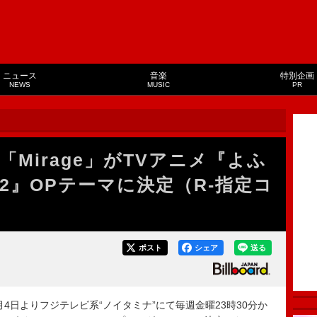
ニュース
音楽
特別企画
NEWS
MUSIC
PR
新曲「Mirage」がTVアニメ『よふ
n2』OPテーマに決定（R-指定コ
ポスト
シェア
送る
が、7月4日よりフジテレビ系“ノイタミナ”にて毎週金曜23時30分か