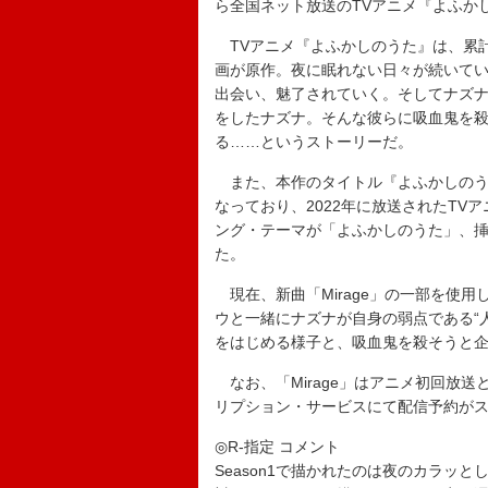
ら全国ネット放送のTVアニメ『よふかし
TVアニメ『よふかしのうた』は、累計
画が原作。夜に眠れない日々が続いて
出会い、魅了されていく。そしてナズナ
をしたナズナ。そんな彼らに吸血鬼を
る……というストーリーだ。
また、本作のタイトル『よふかしのうた』
なっており、2022年に放送されたTVア
ング・テーマが「よふかしのうた」、挿入歌
た。
現在、新曲「Mirage」の一部を使
ウと一緒にナズナが自身の弱点である“
をはじめる様子と、吸血鬼を殺そうと
なお、「Mirage」はアニメ初回放送
リプション・サービスにて配信予約が
◎R-指定 コメント
Season1で描かれたのは夜のカラッ