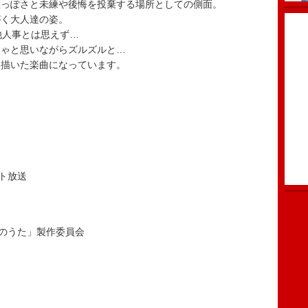
の湿っぽさと未練や後悔を投棄する場所としての側面。
がく大人達の姿。
他人事とは思えず…
きゃと思いながらズルズルと…
て描いた楽曲になっています。
ト放送
しのうた」製作委員会