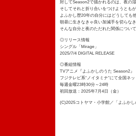
対してSeason2で描かれるのは、夜
そしてそれと折り合いをつけようとも
よふかし歴20年の自分にはどうしても
朝昼に生きなきゃ良い加減手を切らな
そんな自分と夜のただれた関係につい
◎リリース情報
シングル「Mirage」
2025/7/4 DIGITAL RELEASE
◎番組情報
TVアニメ『よふかしのうた Season2』
フジテレビ系“ノイタミナ”にて全国ネッ
毎週金曜23時30分～24時
初回放送：2025年7月4日（金）
(C)2025コトヤマ・小学館／「よふか