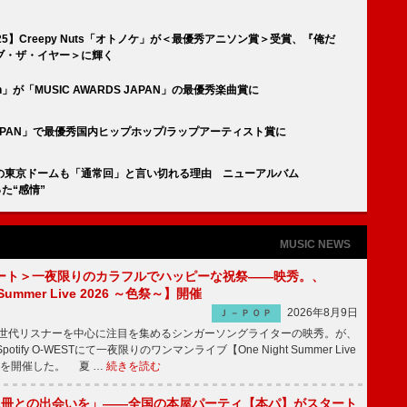
】Creepy Nuts「オトノケ」が＜最優秀アニソン賞＞受賞、『俺だ
ブ・ザ・イヤー＞に輝く
g-Born」が「MUSIC AWARDS JAPAN」の最優秀楽曲賞に
RDS JAPAN」で最優秀国内ヒップホップ/ラップアーティスト賞に
が、初の東京ドームも「通常回」と言い切れる理由 ニューアルバム
た“感情”
MUSIC NEWS
ート＞一夜限りのカラフルでハッピーな祝祭――映秀。、
 Summer Live 2026 ～色祭～】開催
2026年8月9日
Ｊ－ＰＯＰ
同世代リスナーを中心に注目を集めるシンガーソングライターの映秀。が、
otify O-WESTにて一夜限りのワンマンライブ【One Night Summer Live
～】を開催した。 夏 …
続きを読む
1冊との出会いを」――全国の本屋パーティ【本パ】がスタート