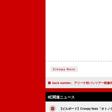
Creepy Nuts
back number、アリーナ対バンツアー映像作品のティザー／ライブ映
関連ニュース
【ビルボード】Creepy Nuts「