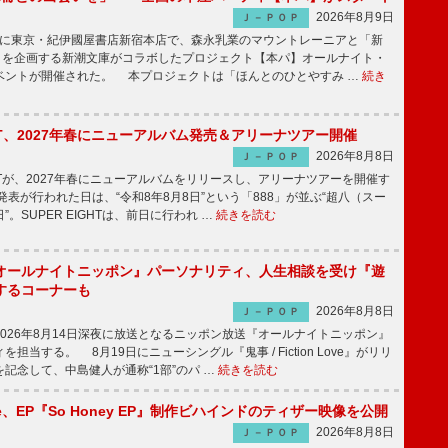
2026年8月9日
Ｊ－ＰＯＰ
8日に東京・紀伊國屋書店新宿本店で、森永乳業のマウントレーニアと「新
冊」を企画する新潮文庫がコラボしたプロジェクト【本パ】オールナイト・
ベントが開催された。 本プロジェクトは「ほんとのひとやすみ …
続き
IGHT、2027年春にニューアルバム発売＆アリーナツアー開催
2026年8月8日
Ｊ－ＰＯＰ
GHTが、2027年春にニューアルバムをリリースし、アリーナツアーを開催す
表が行われた日は、“令和8年8月8日”という「888」が並ぶ“超八（スー
。SUPER EIGHTは、前日に行われ …
続きを読む
オールナイトニッポン』パーソナリティ、人生相談を受け『遊
するコーナーも
2026年8月8日
Ｊ－ＰＯＰ
026年8月14日深夜に放送となるニッポン放送『オールナイトニッポン』
担当する。 8月19日にニューシングル『鬼事 / Fiction Love』がリリ
記念して、中島健人が通称“1部”のパ …
続きを読む
rince、EP『So Honey EP』制作ビハインドのティザー映像を公開
2026年8月8日
Ｊ－ＰＯＰ