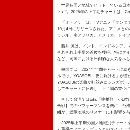
世界各国／地域でヒットしている日本の楽曲
ト）”。2025年の上半期チャートは、Cr
「オトノケ」は、TVアニメ『ダンダダ
10月4日にリリースされた。
アニメとの
ラジル、南アフリカ、アメリカ、ドイツ
藤井 風は、インド、インドネシア、
それぞれ上半期の首位を獲得。特にタイ
など、同国における圧倒的な人気を示
韓国では、2024年年間チャートに続
ルでは、YOASOBI「夜に駆ける」
YOASOBIの楽曲が軒並みにシンガ
してチャートに反映し、上半期の首位
そして台湾ではtuki.「晩餐歌」が1
合戦】でのパフォーマンスを機に、台
組が、近隣地域のリスナーにも影響を
2025年上半期の国／地域別チャート
ム重視のアニメ・ゲームとのタイアッ