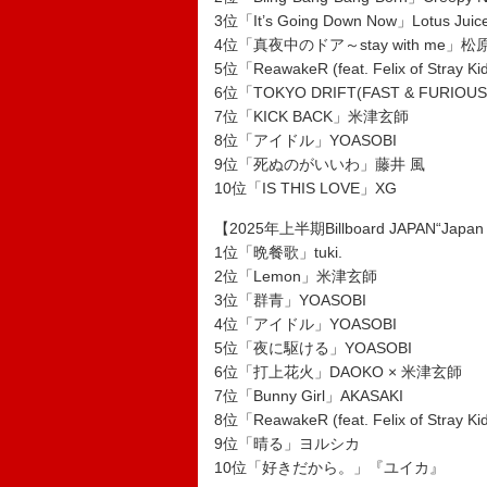
3位「It’s Going Down Now」Lotus Ju
4位「真夜中のドア～stay with me」
5位「ReawakeR (feat. Felix of Stray K
6位「TOKYO DRIFT(FAST & FURIOUS
7位「KICK BACK」米津玄師
8位「アイドル」YOASOBI
9位「死ぬのがいいわ」藤井 風
10位「IS THIS LOVE」XG
【2025年上半期Billboard JAPAN“Ja
1位「晩餐歌」tuki.
2位「Lemon」米津玄師
3位「群青」YOASOBI
4位「アイドル」YOASOBI
5位「夜に駆ける」YOASOBI
6位「打上花火」DAOKO × 米津玄師
7位「Bunny Girl」AKASAKI
8位「ReawakeR (feat. Felix of Stray K
9位「晴る」ヨルシカ
10位「好きだから。」『ユイカ』