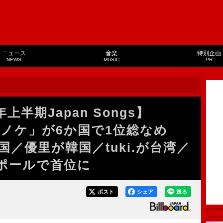
ニュース
音楽
特別企画
NEWS
MUSIC
PR
上半期Japan Songs】
「オトノケ」が6か国で1位総なめ
国／優里が韓国／tuki.が台湾／
ガポールで首位に
ポスト
シェア
送る