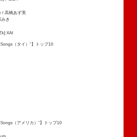
ice / 高橋あず美
松原みき
k]:XAI
pan Songs（タイ）”】トップ10
pan Songs（アメリカ）”】トップ10
uts