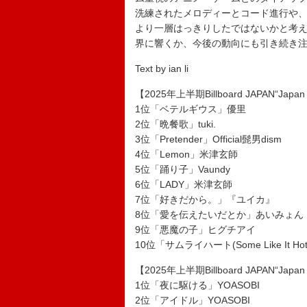
洗練されたメロディーとコード進行や、
より一層はっきりしたではないかと考
界に響くか、今後の動向にも引き続き
Text by ian li
【2025年上半期Billboard JAPAN“Ja
1位「ベテルギウス」優里
2位「晩餐歌」tuki.
3位「Pretender」Official髭男dism
4位「Lemon」米津玄師
5位「踊り子」Vaundy
6位「LADY」米津玄師
7位「好きだから。」『ユイカ』
8位「愛を伝えたいだとか」あいみょん
9位「悪魔の子」ヒグチアイ
10位「サムライハート(Some Like It Hot!
【2025年上半期Billboard JAPAN“J
1位「夜に駆ける」YOASOBI
2位「アイドル」YOASOBI