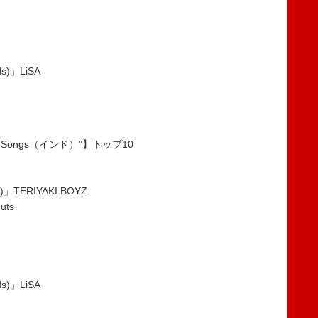
ids)」LiSA
pan Songs（インド）”】トップ10
)」TERIYAKI BOYZ
uts
ids)」LiSA