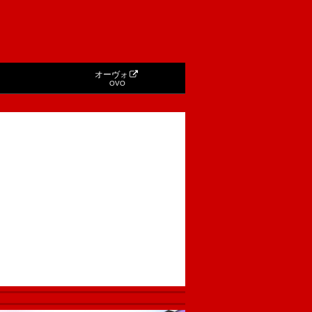
オーヴォ
OVO