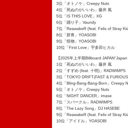
3位「オトノケ」Creepy Nuts
4位「死ぬのがいいわ」藤井 風
5位「IS THIS LOVE」XG
6位「踊り子」Vaundy
7位「ReawakeR (feat. Felix of Stray K
8位「群青」YOASOBI
9位「怪物」YOASOBI
10位「First Love」宇多田ヒカル
【2025年上半期Billboard JAPAN“Ja
1位「死ぬのがいいわ」藤井 風
2位「すずめ (feat. 十明)」RADWIMPS
3位「TOKYO DRIFT(FAST & FURIOUS
4位「Bling-Bang-Bang-Born」Creepy N
5位「オトノケ」Creepy Nuts
6位「NIGHT DANCER」imase
7位「スパークル」RADWIMPS
8位「The Lazy Song」DJ HASEBE
9位「ReawakeR (feat. Felix of Stray K
10位「アイドル」YOASOBI