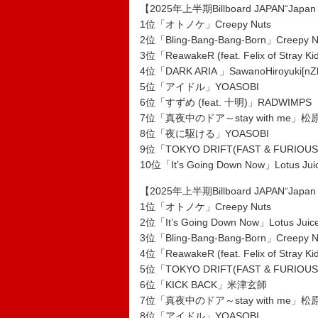
【2025年上半期Billboard JAPAN“Ja
1位「オトノケ」Creepy Nuts
2位「Bling-Bang-Bang-Born」Creepy N
3位「ReawakeR (feat. Felix of Stray K
4位「DARK ARIA 」SawanoHiroyuki[nZk
5位「アイドル」YOASOBI
6位「すずめ (feat. 十明)」RADWIMPS
7位「真夜中のドア～stay with me」
8位「夜に駆ける」YOASOBI
9位「TOKYO DRIFT(FAST & FURIOUS
10位「It’s Going Down Now」Lotus J
【2025年上半期Billboard JAPAN“Ja
1位「オトノケ」Creepy Nuts
2位「It’s Going Down Now」Lotus Ju
3位「Bling-Bang-Bang-Born」Creepy N
4位「ReawakeR (feat. Felix of Stray K
5位「TOKYO DRIFT(FAST & FURIOUS
6位「KICK BACK」米津玄師
7位「真夜中のドア～stay with me」
8位「アイドル」YOASOBI