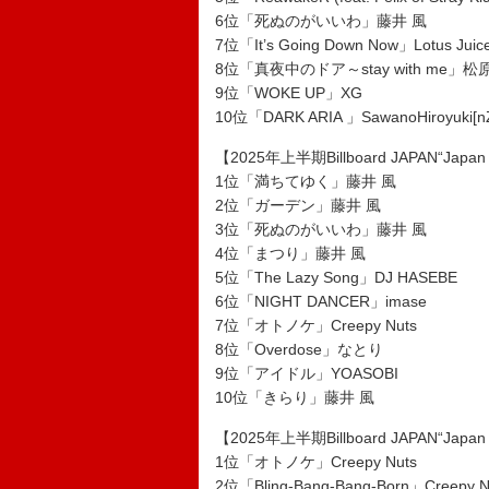
6位「死ぬのがいいわ」藤井 風
7位「It’s Going Down Now」Lotus Ju
8位「真夜中のドア～stay with me」
9位「WOKE UP」XG
10位「DARK ARIA 」SawanoHiroyuki[nZ
【2025年上半期Billboard JAPAN“Ja
1位「満ちてゆく」藤井 風
2位「ガーデン」藤井 風
3位「死ぬのがいいわ」藤井 風
4位「まつり」藤井 風
5位「The Lazy Song」DJ HASEBE
6位「NIGHT DANCER」imase
7位「オトノケ」Creepy Nuts
8位「Overdose」なとり
9位「アイドル」YOASOBI
10位「きらり」藤井 風
【2025年上半期Billboard JAPAN“Ja
1位「オトノケ」Creepy Nuts
2位「Bling-Bang-Bang-Born」Creepy N