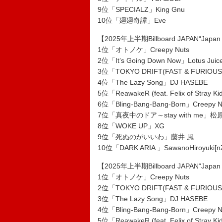
9位「SPECIALZ」King Gnu
10位「廻廻奇譚」Eve
【2025年上半期Billboard JAPAN“Ja
1位「オトノケ」Creepy Nuts
2位「It’s Going Down Now」Lotus Ju
3位「TOKYO DRIFT(FAST & FURIOUS
4位「The Lazy Song」DJ HASEBE
5位「ReawakeR (feat. Felix of Stray K
6位「Bling-Bang-Bang-Born」Creepy N
7位「真夜中のドア～stay with me」
8位「WOKE UP」XG
9位「死ぬのがいいわ」藤井 風
10位「DARK ARIA 」SawanoHiroyuki[nZ
【2025年上半期Billboard JAPAN“J
1位「オトノケ」Creepy Nuts
2位「TOKYO DRIFT(FAST & FURIOUS
3位「The Lazy Song」DJ HASEBE
4位「Bling-Bang-Bang-Born」Creepy N
5位「ReawakeR (feat. Felix of Stray K