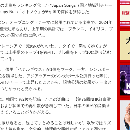
をランキング化した “Japan Songs（国／地域別チャー
eepy Nuts「オトノケ」が6か国で首位を獲得した。
ン』オープニング・テーマに起用されている楽曲で、2024年
相乗効果
もあり、上半期の集計では、フランス、イギリス、ブ
の6か国で首位に輝いた。
マレーシアで「死ぬのがいいわ」、タイで「満ちてゆく」が、
では上半期のトップ4を独占し、計5曲をトップ10に送り込む
している。
き、優里「ベテルギウス」が1位をマーク。一方、シンガポー
が首位を獲得した。アジアツアーのシンガポール公演行った際に、
ポールのチャートで上昇したことから、現地公演の効果がデータと
につながったと見られる。
位に。韓国でも2位を記録したこの楽曲は、【第75回NHK紅白歌
湾および韓国での再生数が急増していた。日本の国民的音楽番
与えていることがうかがえる。
を振り返ると、総じてまとめることは難しいが、欧米ではリズ
プが人気を集め、文化的・地理的な距離が近いアジア圏では、