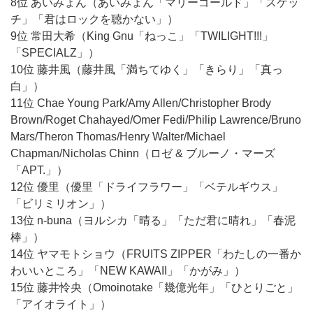
8位 あいみょん（あいみょん「マリーゴールド」「スケッ
チ」「君はロックを聴かない」）
9位 常田大希（King Gnu「ねっこ」「TWILIGHT!!!」
「SPECIALZ」）
10位 藤井風（藤井風「満ちてゆく」「きらり」「真っ
白」）
11位 Chae Young Park/Amy Allen/Christopher Brody
Brown/Roget Chahayed/Omer Fedi/Philip Lawrence/Bruno
Mars/Theron Thomas/Henry Walter/Michael
Chapman/Nicholas Chinn（ロゼ & ブルーノ・マーズ
「APT.」）
12位 優里（優里「ドライフラワー」「ベテルギウス」
「ビリミリオン」）
13位 n-buna（ヨルシカ「晴る」「ただ君に晴れ」「春泥
棒」）
14位 ヤマモトショウ（FRUITS ZIPPER「わたしの一番か
わいいところ」「NEW KAWAII」「かがみ」）
15位 藤井怜央（Omoinotake「幾億光年」「ひとりごと」
「アイオライト」）