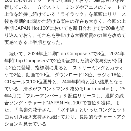
100”に複数週チャートインし続けており、3曲は首位を獲
得している。一方でストリーミングやアニメのチャートで
上位を維持し続けている「ライラック」を筆頭にリリース
後も長期的に聞かれ続ける楽曲の存在も大きく、今回の上
半期“JAPAN Hot 100”においても新旧合わせて計20曲も送
り込んでおり、それらを手掛ける大森元貴の力量を改めて
実感できる上半期となった。
続いて、2024年上半期“Top Composers”で3位、2024年
年間“Top Composers”で2位を記録した清水依与吏が今回
も2位に登場。指標別に見ると、ストリーミングとカラオ
ケで2位、動画で10位、ダウンロード13位、ラジオ18位、
CDセールス100位圏外と、24年年間時と近い結果となっ
ている。清水がフロントマンを務めるback numberは、25
年4月に「ブルーアンバー」を配信リリースし、週間の総
合ソング・チャート“JAPAN Hot 100”で首位を獲得。ま
た、「高嶺の花子さん」「水平線」といったロングヒット
曲も引き続き支持され続けており、長期的なチャートアク
ションを見せている。