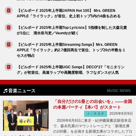
【ビルボード 2025年上半期JAPAN Hot 100】 Mrs. GREEN
APPLE「ライラック」が首位、史上初トップ5内の4曲を占める
【ビルボード 2025年上半期Top Lyricists】5指標を制した大森元貴
が1位に 清水依与吏／Vaundyが続く
【ビルボード 2025年上半期Streaming Songs】Mrs. GREEN
APPLE「ライラック」約2.7億回再生で首位、トップ20の半数をミ
セスが独占
【ビルボード 2025年上半期UGC Songs】DECO*27「モニタリン
グ」が初首位、高速ラップや高難度歌唱、ラフなダンスが人気
音楽ニュース
MUSIC NEWS
「自分だけの1冊との出会いを」――全国
の本屋パーティ【本パ】がスタート
2026年8月9日
Ｊ－ＰＯＰ
2026年8月8日に東京・紀伊國屋書店新宿本店
で、森永乳業のマウントレーニアと「新潮文庫
の100冊」を企画する新潮文庫がコラボしたプロ