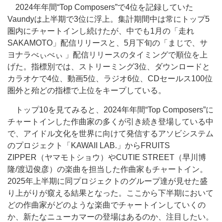
2024年年間“Top Composers”で4位を記録していた
Vaundyは上半期で3位に浮上。集計期間中は常にトップ5
圏内にチャートインし続けたが、中でも1月の「走れ
SAKAMOTO」配信リリースと、5月下旬の「まじで、サ
ヨナラべぃべぃ 」配信リリースのタイミングで順位を上
げた。指標別では、ストリーミング3位、ダウンロードと
カラオケで4位、動画5位、ラジオ6位、CDセールス100位
圏外と殆どの指標で上位をキープしている。
トップ10を見てみると、2024年年間“Top Composers”に
チャートインした作曲家の多くが引き続き登場している中
で、アイドル文化を世界に向けて発信するアソビシステム
のプロジェクト「KAWAII LAB.」からFRUITS
ZIPPER（ヤマモトショウ）やCUTIE STREET（早川博
隆/渡辺俊彦）の楽曲を担当した作曲家もチャートイン。
2025年上半期に同プロジェクトのグループ達が見せた盛
り上がりが窺える結果となった。ここから下半期において
どの作曲家がどのような楽曲でチャートインしていくの
か、新たなニューカマーの登場はあるのか、注目したい。