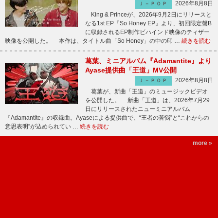
2026年8月8日
Ｊ－ＰＯＰ
King & Princeが、2026年9月2日にリリースと
なる1st EP『So Honey EP』より、初回限定盤B
に収録されるEP制作ビハインド映像のティザー
映像を公開した。 本作は、タイトル曲「So Honey」の中の印 …
続きを読む
葛葉、ミニアルバム『Adamantite』より
Ayase提供曲「王道」MV公開
2026年8月8日
Ｊ－ＰＯＰ
葛葉が、新曲「王道」のミュージックビデオ
を公開した。 新曲「王道」は、2026年7月29
日にリリースされたニューミニアルバム
『Adamantite』の収録曲。Ayaseによる提供曲で、“王者の苦悩”と“これからの
意思表明”が込められてい …
続きを読む
more »