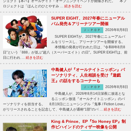
ジェクト【本パ】オールナイト・オープニングイベントが開催された。 本プ
ロジェクトは「ほんとのひとやすみ …
続きを読む
SUPER EIGHT、2027年春にニューアル
バム発売＆アリーナツアー開催
2026年8月8日
Ｊ－ＰＯＰ
SUPER EIGHTが、2027年春にニューアルバ
ムをリリースし、アリーナツアーを開催する。
本情報の発表が行われた日は、“令和8年8月8
日”という「888」が並ぶ“超八（スーパーエイト）の日”。SUPER EIGHTは、前
日に行われ …
続きを読む
中島健人が『オールナイトニッポン』パ
ーソナリティ、人生相談を受け『遊戯
王』の話をするコーナーも
2026年8月8日
Ｊ－ＰＯＰ
中島健人が、2026年8月14日深夜に放送とな
るニッポン放送『オールナイトニッポン』のパ
ーソナリティを担当する。 8月19日にニューシングル『鬼事 / Fiction Love』
がリリースされることを記念して、中島健人が通称“1部”のパ …
続きを読む
King & Prince、EP『So Honey EP』制
作ビハインドのティザー映像を公開