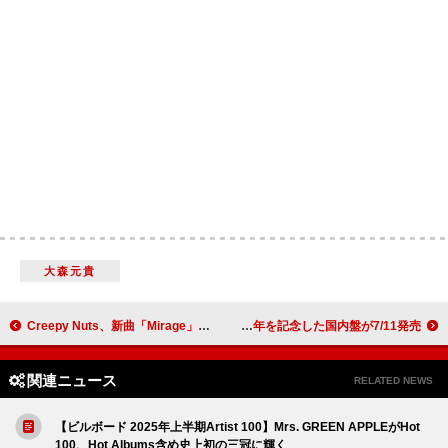
大森元貴
Creepy Nuts、新曲「Mirage」がTVアニメ『よふかしのうた Season2』OPテーマに決定（R-指定コメントあり）
バックストリート・ボーイズ、『ミレニアム』発売25周年を記念した国内盤が7/11発売
関連ニュース
RELATED NEWS
【ビルボード 2025年上半期Artist 100】Mrs. GREEN APPLEがHot
100、Hot Albums含め史上初の三冠に輝く