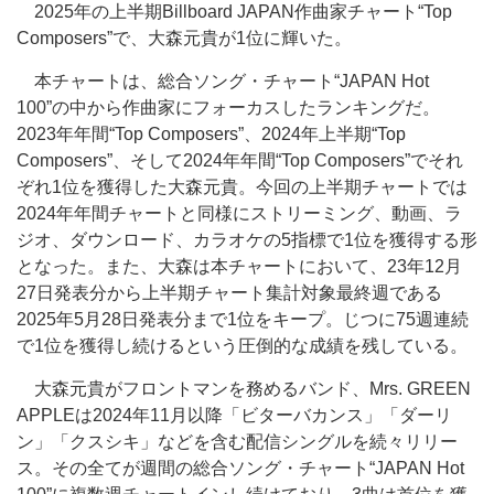
2025年の上半期Billboard JAPAN作曲家チャート“Top
Composers”で、大森元貴が1位に輝いた。
本チャートは、総合ソング・チャート“JAPAN Hot
100”の中から作曲家にフォーカスしたランキングだ。
2023年年間“Top Composers”、2024年上半期“Top
Composers”、そして2024年年間“Top Composers”でそれ
ぞれ1位を獲得した大森元貴。今回の上半期チャートでは
2024年年間チャートと同様にストリーミング、動画、ラ
ジオ、ダウンロード、カラオケの5指標で1位を獲得する形
となった。また、大森は本チャートにおいて、23年12月
27日発表分から上半期チャート集計対象最終週である
2025年5月28日発表分まで1位をキープ。じつに75週連続
で1位を獲得し続けるという圧倒的な成績を残している。
大森元貴がフロントマンを務めるバンド、Mrs. GREEN
APPLEは2024年11月以降「ビターバカンス」「ダーリ
ン」「クスシキ」などを含む配信シングルを続々リリー
ス。その全てが週間の総合ソング・チャート“JAPAN Hot