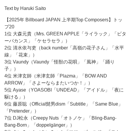
Text by Haruki Saito
【2025年 Billboard JAPAN 上半期Top Composers】トッ
プ20
1位 大森元貴（Mrs. GREEN APPLE「ライラック」「ビタ
ーバカンス」「ケセラセラ」）
2位 清水依与吏（back number「高嶺の花子さん」「水平
線」「花束」）
3位 Vaundy（Vaundy「怪獣の花唄」「風神」「踊り
子」）
4位 米津玄師（米津玄師「Plazma」「BOW AND
ARROW」「さよーならまたいつか！」）
5位 Ayase（YOASOBI「UNDEAD」「アイドル」「夜に
駆ける」）
6位 藤原聡（Official髭男dism「Subtitle」「Same Blue」
「Pretender」）
7位 DJ松永（Creepy Nuts「オトノケ」「Bling-Bang-
Bang-Born」「doppelgänger」）