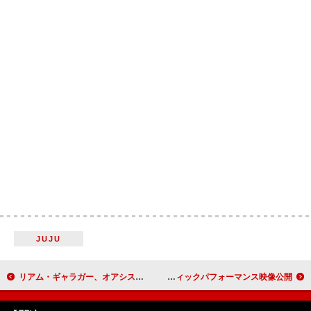
JUJU
リアム・ギャラガー、オアシスのリハーサルに参加し“サウンドはマジでヤバかった”とコメント
羊文学、USツアー中にサンタモニカビーチで撮影したアコースティックパフォーマンス映像公開