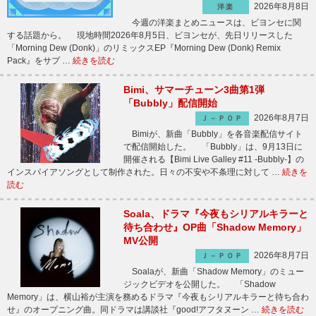
2026年8月8日
洋楽
今週の洋楽まとめニュースは、ビヨンセに関
する話題から。 現地時間2026年8月5日、ビヨンセが、先日リリースした
「Morning Dew (Donk)」のリミックスEP『Morning Dew (Donk) Remix
Pack』をサプ …
続きを読む
Bimi、サマーチューン3曲第1弾
「Bubbly」配信開始
2026年8月7日
Ｊ－ＰＯＰ
Bimiが、新曲「Bubbly」を各音楽配信サイト
で配信開始した。 「Bubbly」は、9月13日に
開催される【Bimi Live Galley #11 -Bubbly-】の
インスパイアソングとして制作された。日々の不安や不条理に対して …
続きを
読む
Soala、ドラマ『今夜もシリアルキラーと
待ち合わせ』OP曲「Shadow Memory」
MV公開
2026年8月7日
Ｊ－ＰＯＰ
Soalaが、新曲「Shadow Memory」のミュー
ジックビデオを公開した。 「Shadow
Memory」は、横山裕が主演を務めるドラマ『今夜もシリアルキラーと待ち合わ
せ』のオープニング曲。同ドラマは講談社『good!アフタヌーン …
続きを読む