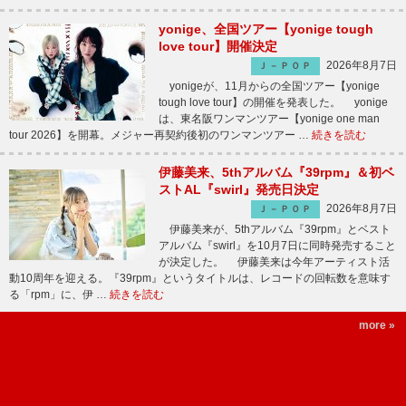
yonige、全国ツアー【yonige tough
love tour】開催決定
2026年8月7日
Ｊ－ＰＯＰ
yonigeが、11月からの全国ツアー【yonige
tough love tour】の開催を発表した。 yonige
は、東名阪ワンマンツアー【yonige one man
tour 2026】を開幕。メジャー再契約後初のワンマンツアー …
続きを読む
伊藤美来、5thアルバム『39rpm』＆初ベ
ストAL『swirl』発売日決定
2026年8月7日
Ｊ－ＰＯＰ
伊藤美来が、5thアルバム『39rpm』とベスト
アルバム『swirl』を10月7日に同時発売すること
が決定した。 伊藤美来は今年アーティスト活
動10周年を迎える。『39rpm』というタイトルは、レコードの回転数を意味す
る「rpm」に、伊 …
続きを読む
more »