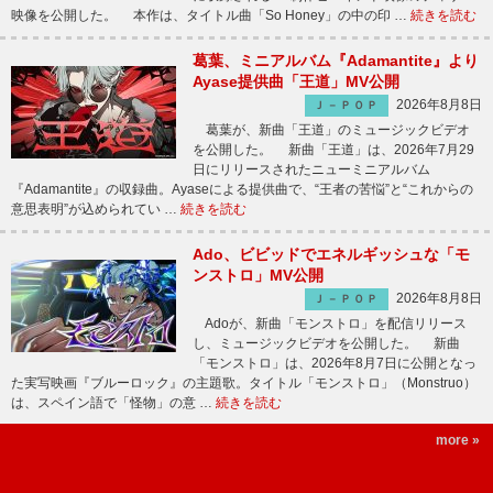
映像を公開した。 本作は、タイトル曲「So Honey」の中の印 …
続きを読む
葛葉、ミニアルバム『Adamantite』より
Ayase提供曲「王道」MV公開
2026年8月8日
Ｊ－ＰＯＰ
葛葉が、新曲「王道」のミュージックビデオ
を公開した。 新曲「王道」は、2026年7月29
日にリリースされたニューミニアルバム
『Adamantite』の収録曲。Ayaseによる提供曲で、“王者の苦悩”と“これからの
意思表明”が込められてい …
続きを読む
Ado、ビビッドでエネルギッシュな「モ
ンストロ」MV公開
2026年8月8日
Ｊ－ＰＯＰ
Adoが、新曲「モンストロ」を配信リリース
し、ミュージックビデオを公開した。 新曲
「モンストロ」は、2026年8月7日に公開となっ
た実写映画『ブルーロック』の主題歌。タイトル「モンストロ」（Monstruo）
は、スペイン語で「怪物」の意 …
続きを読む
more »