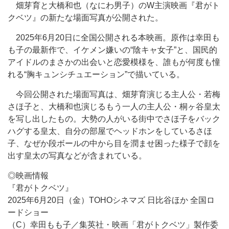
畑芽育と大橋和也（なにわ男子）のW主演映画『君がト
クベツ』の新たな場面写真が公開された。
2025年6月20日に全国公開される本映画。原作は幸田も
も子の最新作で、イケメン嫌いの“陰キャ女子”と、国民的
アイドルのまさかの出会いと恋愛模様を、誰もが何度も憧
れる“胸キュンシチュエーション”で描いている。
今回公開された場面写真は、畑芽育演じる主人公・若梅
さほ子と、大橋和也演じるもう一人の主人公・桐ヶ谷皇太
を写し出したもの。大勢の人がいる街中でさほ子をバック
ハグする皇太、自分の部屋でヘッドホンをしているさほ
子、なぜか段ボールの中から目を潤ませ困った様子で顔を
出す皇太の写真などが含まれている。
◎映画情報
『君がトクベツ』
2025年6月20日（金）TOHOシネマズ 日比谷ほか 全国ロ
ードショー
（C）幸田もも子／集英社・映画「君がトクベツ」製作委