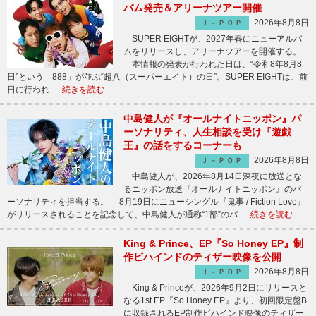
バム発売＆アリーナツアー開催
2026年8月8日
Ｊ－ＰＯＰ
SUPER EIGHTが、2027年春にニューアルバ
ムをリリースし、アリーナツアーを開催する。
本情報の発表が行われた日は、“令和8年8月8
日”という「888」が並ぶ“超八（スーパーエイト）の日”。SUPER EIGHTは、前
日に行われ …
続きを読む
中島健人が『オールナイトニッポン』パ
ーソナリティ、人生相談を受け『遊戯
王』の話をするコーナーも
2026年8月8日
Ｊ－ＰＯＰ
中島健人が、2026年8月14日深夜に放送とな
るニッポン放送『オールナイトニッポン』のパ
ーソナリティを担当する。 8月19日にニューシングル『鬼事 / Fiction Love』
がリリースされることを記念して、中島健人が通称“1部”のパ …
続きを読む
King & Prince、EP『So Honey EP』制
作ビハインドのティザー映像を公開
2026年8月8日
Ｊ－ＰＯＰ
King & Princeが、2026年9月2日にリリースと
なる1st EP『So Honey EP』より、初回限定盤B
に収録されるEP制作ビハインド映像のティザー