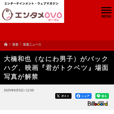
MENU
音楽
音楽ニュース
大橋和也（なにわ男子）がバック
ハグ、映画『君がトクベツ』場面
写真が解禁
2025年6月5日 / 12:00
ポスト
シェア
送る