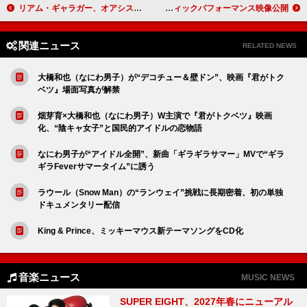
リアム・ギャラガー、オアシスのリハーサルに参加し“サウンドはマジでヤバかった”とコメント
羊文学、USツアー中にサンタモニカビーチで撮影したアコースティックパフォーマンス映像公開
関連ニュース
RELATED NEWS
大橋和也（なにわ男子）が“デコチュー＆壁ドン”、映画『君がトク
ベツ』場面写真が解禁
畑芽育×大橋和也（なにわ男子）W主演で『君がトクベツ』映画
化、“陰キャ女子”と国民的アイドルの恋物語
なにわ男子が“アイドル全開”、新曲「ギラギラサマー」MVで“ギラ
ギラFeverサマータイム”に誘う
ラウール（Snow Man）の“ランウェイ”挑戦に長期密着、初の単独
ドキュメンタリー配信
King & Prince、ミッキーマウス新テーマソングをCD化
音楽ニュース
MUSIC NEWS
SUPER EIGHT、2027年春にニューアル