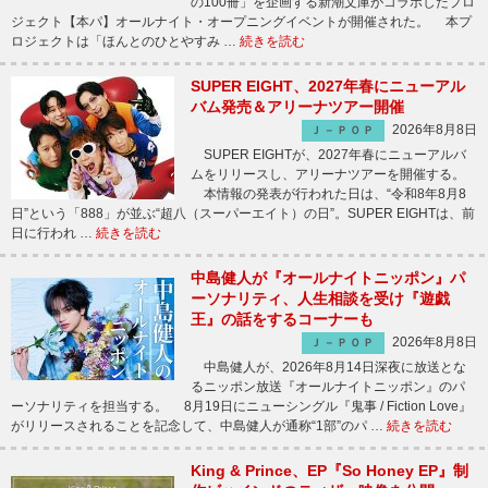
の100冊」を企画する新潮文庫がコラボしたプロ
ジェクト【本パ】オールナイト・オープニングイベントが開催された。 本プ
ロジェクトは「ほんとのひとやすみ …
続きを読む
SUPER EIGHT、2027年春にニューアル
バム発売＆アリーナツアー開催
2026年8月8日
Ｊ－ＰＯＰ
SUPER EIGHTが、2027年春にニューアルバ
ムをリリースし、アリーナツアーを開催する。
本情報の発表が行われた日は、“令和8年8月8
日”という「888」が並ぶ“超八（スーパーエイト）の日”。SUPER EIGHTは、前
日に行われ …
続きを読む
中島健人が『オールナイトニッポン』パ
ーソナリティ、人生相談を受け『遊戯
王』の話をするコーナーも
2026年8月8日
Ｊ－ＰＯＰ
中島健人が、2026年8月14日深夜に放送とな
るニッポン放送『オールナイトニッポン』のパ
ーソナリティを担当する。 8月19日にニューシングル『鬼事 / Fiction Love』
がリリースされることを記念して、中島健人が通称“1部”のパ …
続きを読む
King & Prince、EP『So Honey EP』制