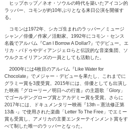
ヒップホップ／ネオ・ソウルの時代を築いたアイコン的
ラッパー、コモンが約10年ぶりとなる来日公演を開催す
る。
コモンは1972年、シカゴ生まれのラッパー／ミュージ
シャン／俳優／作家／活動家。1992年にコモン・センス
名義でアルバム『Can I Borrow A Dollar?』でデビュー。エ
リカ・バドゥやディアンジェロらと伝説的な音楽集団、ソ
ウルクエイリアンズの一員としても活動した。
2000年には4枚目のアルバム『Like Water for
Chocolate』でメジャー・デビューを果たし、これまでに
グラミー賞を3度受賞。2015年には、俳優としても出演し
た映画『グローリー／明日への行進』の主題歌「Glory」
でゴールデングローブ賞とアカデミー賞を受賞。さらに
2017年には、ドキュメンタリー映画『13th – 憲法修正第
13条 -』で使用された楽曲「Letter To The Free」でエミー
賞も受賞し、アメリカの主要エンターテインメント賞をす
べて制した唯一のラッパーとなった。