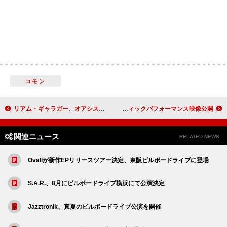
コモン
リアム・ギャラガー、オアシスのリハーサルに参加し“サウンドはマジでヤバかった”とコメント
羊文学、USツアー中にサンタモニカビーチで撮影したアコースティックパフォーマンス映像公開
関連ニュース
RELATED NEWS
Ovallが新作EPリリースツアー決定、東阪ビルボードライブに登場
S.A.R.、8月にビルボードライブ横浜にて公演決定
Jazztronik、真夏のビルボードライブ公演を開催