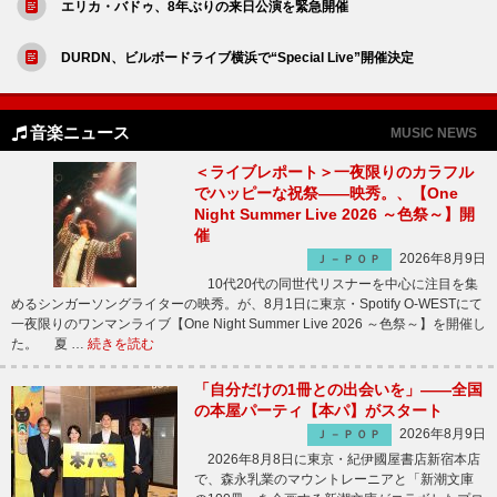
エリカ・バドゥ、8年ぶりの来日公演を緊急開催
DURDN、ビルボードライブ横浜で“Special Live”開催決定
音楽ニュース
MUSIC NEWS
＜ライブレポート＞一夜限りのカラフル
でハッピーな祝祭――映秀。、【One
Night Summer Live 2026 ～色祭～】開
催
2026年8月9日
Ｊ－ＰＯＰ
10代20代の同世代リスナーを中心に注目を集
めるシンガーソングライターの映秀。が、8月1日に東京・Spotify O-WESTにて
一夜限りのワンマンライブ【One Night Summer Live 2026 ～色祭～】を開催し
た。 夏 …
続きを読む
「自分だけの1冊との出会いを」――全国
の本屋パーティ【本パ】がスタート
2026年8月9日
Ｊ－ＰＯＰ
2026年8月8日に東京・紀伊國屋書店新宿本店
で、森永乳業のマウントレーニアと「新潮文庫