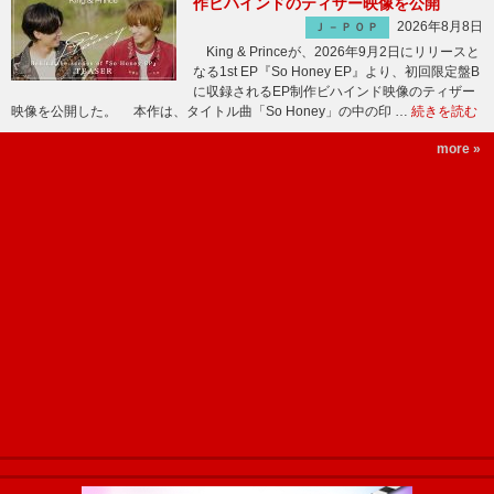
作ビハインドのティザー映像を公開
2026年8月8日
Ｊ－ＰＯＰ
King & Princeが、2026年9月2日にリリースと
なる1st EP『So Honey EP』より、初回限定盤B
に収録されるEP制作ビハインド映像のティザー
映像を公開した。 本作は、タイトル曲「So Honey」の中の印 …
続きを読む
more »