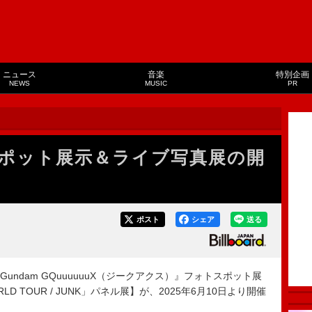
ニュース
音楽
特別企画
NEWS
MUSIC
PR
ポット展示＆ライブ写真展の開
ポスト
シェア
送る
undam GQuuuuuuX（ジークアクス）』フォトスポット展
WORLD TOUR / JUNK」パネル展】が、2025年6月10日より開催