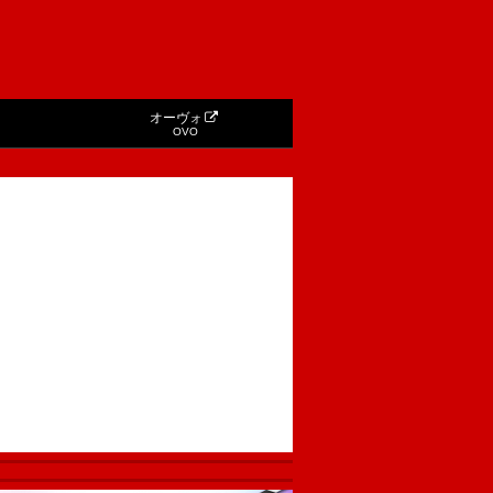
オーヴォ
OVO