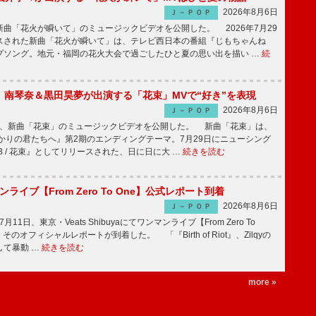
2026年8月6日
Ｊ－ＰＯＰ
曲「花火が瞬いて」のミュージックビデオを公開した。 2026年7月29
スされた新曲「花火が瞬いて」は、テレビ西日本の番組『じもちゃんね
プソング。地元・福岡の花火大会で過ごしたひと夏の思い出を描い …
続
ake、南琴奈＆黒田昊夢が出演する「花束」MVで“好き”を表現
2026年8月6日
Ｊ－ＰＯＰ
keが、新曲「花束」のミュージックビデオを公開した。 新曲「花束」は、
かりの君たちへ』第2期のエンディングテーマ。7月29日にニューシング
LB / 花束』としてリリースされた、日に日に大 …
続きを読む
マンライブ【From Zero To One】公式レポート到着
2026年8月6日
Ｊ－ＰＯＰ
7月11日、東京・Veats Shibuyaにてワンマンライブ【From Zero To
そのオフィシャルレポートが到着した。 「『Birth of Riot』、Zilqyの
して暴動 …
続きを読む
more »