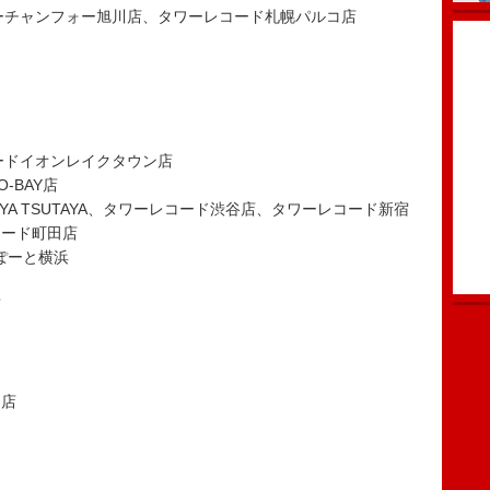
ーチャンフォー旭川店、タワーレコード札幌パルコ店
ードイオンレイクタウン店
-BAY店
HIBUYA TSUTAYA、タワーレコード渋谷店、タワーレコード新宿
コード町田店
ぽーと横浜
店
セ店