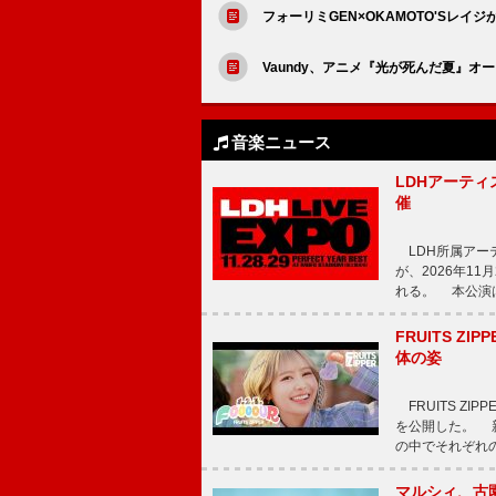
フォーリミGEN×OKAMOTO'Sレ
Vaundy、アニメ『光が死んだ夏』オ
音楽ニュース
LDHアーティス
催
LDH所属アーティス
が、2026年1
れる。 本公演は
FRUITS ZI
体の姿
FRUITS ZI
を公開した。 新曲
の中でそれぞれ
マルシィ、古