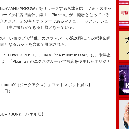
/ BOW AND ARROW』をリリースする米津玄師。フォトスポッ
コード渋谷店で開催。楽曲「Plazma」が主題歌となっている
X（ジークアクス）』のキャラクターであるマチュ、ニャアン、シュ
で、自由に撮影ができる仕様となっている。
舗のCDショップで開催。カメラマン・小浪次郎による米津玄師
公開となるカットを含めて展示される。
OWER PUSH」、HMV「the music master」に、米津玄
は、「Plazma」のエクスクルーシブ写真を使用したオリジナ
 GQuuuuuuX（ジークアクス）』フォトスポット展示】
日（日）
TOUR / JUNK」パネル展】