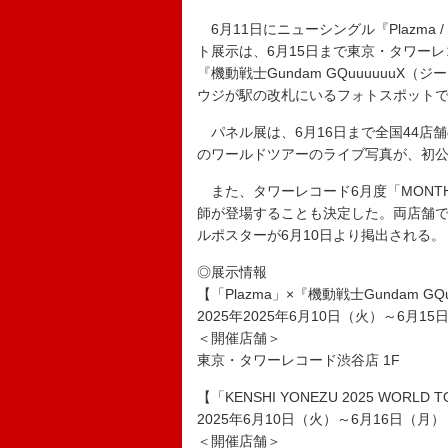
6月11日にニューシングル『Plazma 
ト展示は、6月15日まで東京・タワーレ
『機動戦士Gundam GQuuuuuu
ウジが駅の改札にいるフォトスポット
パネル展は、6月16日まで全国44店
のワールドツアーのライブ写真が、初
また、タワーレコード6月度「MONTHLY T
師が登場することも決定した。両店舗で
ルポスターが6月10日より掲出される。
◎展示情報
【「Plazma」×『機動戦士Gundam
2025年2025年6月10日（火）～6月15
＜開催店舗＞
東京・タワーレコード渋谷店 1F
【「KENSHI YONEZU 2025 WORLD 
2025年6月10日（火）～6月16日（月）
＜開催店舗＞