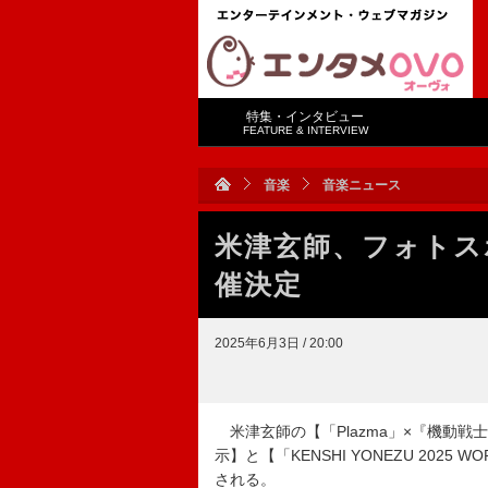
特集・インタビュー
FEATURE & INTERVIEW
音楽
音楽ニュース
米津玄師、フォトス
催決定
2025年6月3日 / 20:00
米津玄師の【「Plazma」×『機動戦士G
示】と【「KENSHI YONEZU 2025 
される。