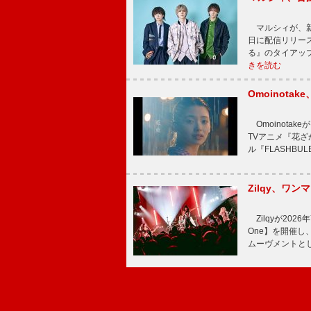
マルシィが、新
日に配信リリー
る』のタイアッ
きを読む
Omoinot
Omoinota
TVアニメ『花ざ
ル『FLASHBU
Zilqy、ワン
Zilqyが2026年
One】を開催し、
ムーヴメントと