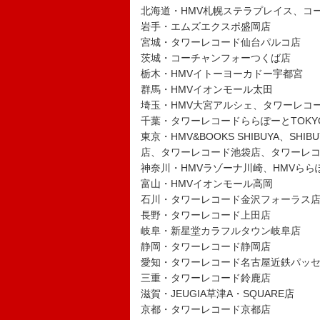
北海道・HMV札幌ステラプレイス、コ
岩手・エムズエクスポ盛岡店
宮城・タワーレコード仙台パルコ店
茨城・コーチャンフォーつくば店
栃木・HMVイトーヨーカドー宇都宮
群馬・HMVイオンモール太田
埼玉・HMV大宮アルシェ、タワーレコ
千葉・タワーレコードららぽーとTOKYO
東京・HMV&BOOKS SHIBUYA、S
店、タワーレコード池袋店、タワーレ
神奈川・HMVラゾーナ川崎、HMVらら
富山・HMVイオンモール高岡
石川・タワーレコード金沢フォーラス
長野・タワーレコード上田店
岐阜・新星堂カラフルタウン岐阜店
静岡・タワーレコード静岡店
愛知・タワーレコード名古屋近鉄パッ
三重・タワーレコード鈴鹿店
滋賀・JEUGIA草津A・SQUARE店
京都・タワーレコード京都店