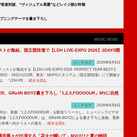
イジが音楽対談、“ヴィジュアル系愛”などレイジ節が炸裂
ープニングテーマを書き下ろし
MUSIC NEWS
トが集結、国立競技場で【LDH LIVE-EXPO 2026】2DAYS開
2026年8月6日
Ｊ－ＰＯＰ
トが集結する【LDH LIVE-EXPO 2026 -PERFECT YEAR BEST-】
1月28日・29日の2日間、東京・MUFGスタジアム（国立競技場）にて開催さ
、「LDH PE …
続きを読む
PPER、GRe4N BOYZ書き下ろし「1,2,3,FOOOOUR」MVに自然
2026年8月6日
Ｊ－ＰＯＰ
PPERが、新曲「1,2,3,FOOOOUR」を配信リリースし、ミュージックビデオ
「1,2,3,FOOOOUR」は、GRe4N BOYZによる書き下ろし楽曲。電車
の未来へ向かう人々の姿を …
続きを読む
園井寧々が出演する「花火が瞬いて」MVはひと夏の物語