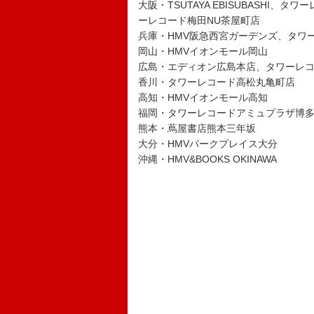
大阪・TSUTAYA EBISUBASHI
ーレコード梅田NU茶屋町店
兵庫・HMV阪急西宮ガーデンズ、タワ
岡山・HMVイオンモール岡山
広島・エディオン広島本店、タワーレ
香川・タワーレコード高松丸亀町店
高知・HMVイオンモール高知
福岡・タワーレコードアミュプラザ博
熊本・蔦屋書店熊本三年坂
大分・HMVパークプレイス大分
沖縄・HMV&BOOKS OKINAWA