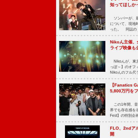
知ってほしか
ソンバーが、最新シ
について、現地時
った。 同誌の『Po
Nikoん主催
ライブ映像も
Nikoんが、東
っぽ～】のオフ
Nikoんのフル
【Fanatic
5,800万円
この1年間、音
界でも存在感を示
Fest】の特別企画
FLO、2ndア
開