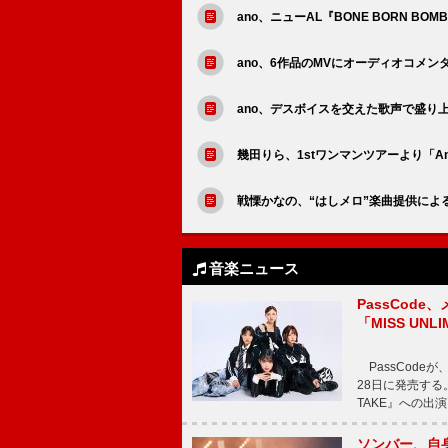
ano、ニューAL『BONE BORN B
ano、6作品のMVにオーディオコメン
ano、デスボイスを交えた歌声で盛り
幾田りら、1stワンマンツアーより「A
戦慄かなの、“はしメロ”楽曲提供による新
音楽ニュース
PassCode
「MISS UNL
PassCode
28日に発売する。
TAKE』への出
ソンバー、自