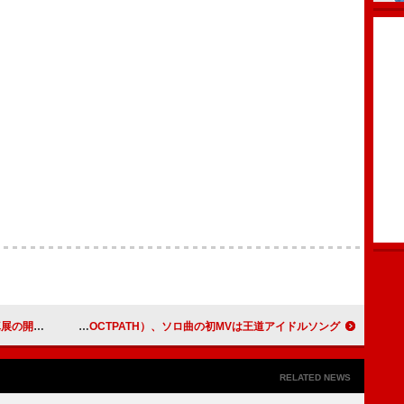
開催決定
四谷真佑（OCTPATH）、ソロ曲の初MVは王道アイドルソング
RELATED NEWS