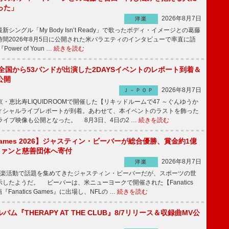
った」
2026年8月7日
洋楽
ングル「My Body Isn’t Ready」で歌ったボディ・イメージとの葛藤
間2026年8月5日に公開された米バラエティのインタビューで率直に語
wer of Youn …
続きを読む
、全国から53バンドが出演した2DAYSイベントのレポート到着＆
公開
2026年8月7日
Ｊ－ＰＯＰ
京・恵比寿LIQUIDROOMで開催した【リキッドルームで47 ～ぐんゆうか
ィシャルライブレポートが到着。あわせて、本イベントのラストを飾った
尺ライブ映像も公開となった。 8月3日、4日の2 …
続きを読む
s Games 2026】ジャスティン・ビーバーが総合優勝、賞金約1億
をファンと慈善団体へ寄付
2026年8月7日
洋楽
楽活動で話題を集めてきたジャスティン・ビーバーだが、スポーツの世
したようだ。 ビーバーは、米ニューヨークで開催された【Fanatics
『Fanatics Games』に出場し、NFLの …
続きを読む
ルバム『THERAPY AT THE CLUB』8/7リリース＆収録曲MV公