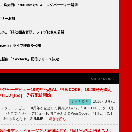
OMB』発売日にYouTubeでリスニングパーティー開催
タリー追加
上げる「猫吐極楽音頭」ライブ映像を公開
nswer」ライブ映像を公開
曲「7 o’clock」配信リリース決定
MUSIC NEWS
、メジャーデビュー10周年記念AL『RE:CODE』10/28発売決定
IMITED [Re:]」先行配信開始
2026年8月7日
Ｊ－ＰＯＰ
が、メジャーデビュー10周年を記念した再録アルバム『RE:CODE』を10月
 今年でメジャーデビュー10周年を迎えるPassCode。『THE FIRST
演、3年ぶりとなる【SUMME …
続きを読む
身のボディ・イメージとの葛藤を告白「同じ悩みを抱える人に