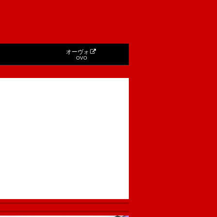
オーヴォ
OVO