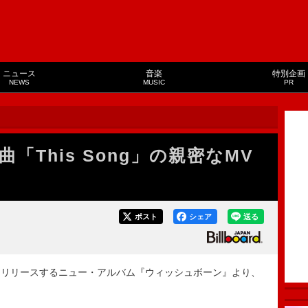
ニュース
音楽
特別企画
NEWS
MUSIC
PR
「This Song」の親密なMV
ポスト
シェア
送る
日にリリースするニュー・アルバム『ウィッシュボーン』より、