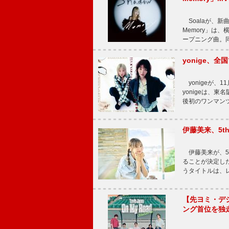
Soalaが、新曲
Memory」は
ープニング曲。同
yonige、全国
yonigeが、11
yonigeは、東名
後初のワンマン
伊藤美来、5t
伊藤美来が、5t
ることが決定した
うタイトルは、レ
【先ヨミ・デジタル
ング首位を独