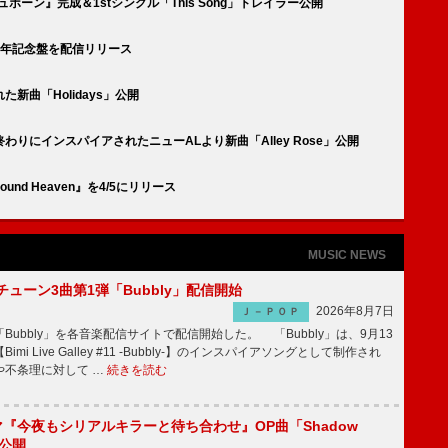
ーン』完成＆1stシングル「This Song」トレイラー公開
周年記念盤を配信リリース
新曲「Holidays」公開
りにインスパイアされたニューALより新曲「Alley Rose」公開
d Heaven』を4/5にリリース
MUSIC NEWS
ーチューン3曲第1弾「Bubbly」配信開始
2026年8月7日
Ｊ－ＰＯＰ
Bubbly」を各音楽配信サイトで配信開始した。 「Bubbly」は、9月13
mi Live Galley #11 -Bubbly-】のインスパイアソングとして制作され
や不条理に対して …
続きを読む
ラマ『今夜もシリアルキラーと待ち合わせ』OP曲「Shadow
V公開