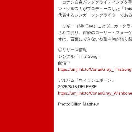
コナン自身がソングライティングを手
ン・グルスカがプロデュースした「Thi
代表するシンガーソングライターであ
ミギー（Mk.Gee）ことダニカ・ク
されており、俳優のコーリー・フォー
オは、言葉にできない欲望を胸が張り
◎リリース情報
シングル「This Song」
配信中
https://umj.lnk.to/ConanGray_ThisSong
アルバム『ウィッシュボーン』
2025/8/15 RELEASE
https://umj.lnk.to/ConanGray_Wishbon
Photo: Dillon Matthew