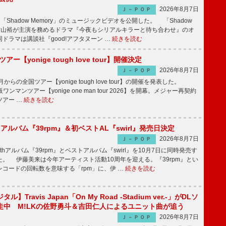
2026年8月7日
Ｊ－ＰＯＰ
「Shadow Memory」のミュージックビデオを公開した。 「Shadow
、横山裕が主演を務めるドラマ『今夜もシリアルキラーと待ち合わせ』のオ
ドラマは講談社『good!アフタヌーン …
続きを読む
ツアー【yonige tough love tour】開催決定
2026年8月7日
Ｊ－ＰＯＰ
月からの全国ツアー【yonige tough love tour】の開催を発表した。
阪ワンマンツアー【yonige one man tour 2026】を開幕。メジャー再契約
ツアー …
続きを読む
hアルバム『39rpm』＆初ベストAL『swirl』発売日決定
2026年8月7日
Ｊ－ＰＯＰ
hアルバム『39rpm』とベストアルバム『swirl』を10月7日に同時発売す
。 伊藤美来は今年アーティスト活動10周年を迎える。『39rpm』とい
コードの回転数を意味する「rpm」に、伊 …
続きを読む
】Travis Japan「On My Road -Stadium ver.-」がDLソ
走中 M!LKの佐野勇斗＆吉田仁人によるユニット曲が追う
2026年8月7日
Ｊ－ＰＯＰ