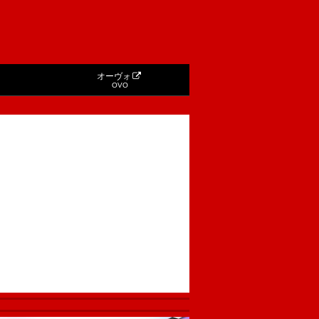
オーヴォ
OVO