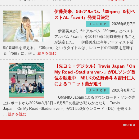
伊藤美来、5thアルバム『39rpm』＆初ベ
ストAL『swirl』発売日決定
2026年8月7日
Ｊ－ＰＯＰ
伊藤美来が、5thアルバム『39rpm』とベスト
アルバム『swirl』を10月7日に同時発売すること
が決定した。 伊藤美来は今年アーティスト活
動10周年を迎える。『39rpm』というタイトルは、レコードの回転数を意味す
る「rpm」に、伊 …
続きを読む
【先ヨミ・デジタル】Travis Japan「On
My Road -Stadium ver.-」がDLソング首
位を独走中 M!LKの佐野勇斗＆吉田仁人
によるユニット曲が追う
2026年8月7日
Ｊ－ＰＯＰ
GfK/NIQ Japanによるダウンロード・ソング売
上レポートから2026年8月3日～8月5日の集計が明らかとなり、Travis
Japan「On My Road -Stadium ver.-」が11,550ダウンロード（DL）を売り上
…
続きを読む
more »