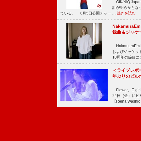
GfK/NIQ J
計が明らかとなり、M
ている。 8月5日公開チャー …
続きを読む
Nakamura
録曲＆ジャケ
NakamuraE
およびジャケッ
10周年の節目
＜ライブレポ
年ぶりのビル
Flower、E
24日（金）に
【Reina Washio 