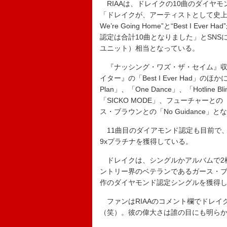
RIAAは、ドレイクの10曲のダイヤ
「ドレイクが、アーティストとして史上最多
We’re Going Home”と“Best I
認定は合計10曲となりました」とSNS
ユニット）相当となっている。
『ナッシング・ワズ・ザ・セイム』収録の「Ho
イター』の「Best I Ever Had」
Plan」、「One Dance」、「Hotl
「SICKO MODE」、フューチャーとの「L
ス・ブラウンとの「No Guidance」
11曲目のダイアモンド認定も目前で、『ス
9xプラチナを獲得している。
ドレイクは、シングルかアルバムで2
ントリー界のベテランであるガース・ブ
作のダイヤモンド認定シングルを獲得
ファンはRIAAのコメント欄でドレイ
（笑）。彼の偉大さは誰の目にも明ら