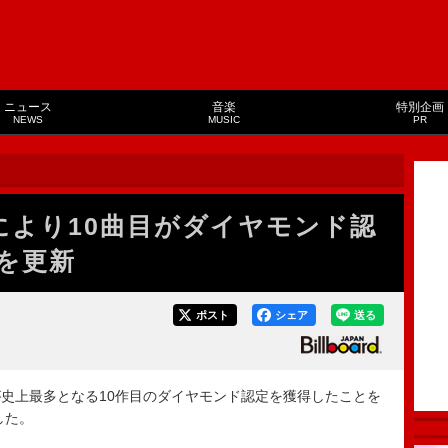
ニュース
音楽
特別企画
NEWS
MUSIC
PR
Aにより10曲目がダイヤモンド認
を更新
ポスト
シェア
送る
が史上最多となる10作目のダイヤモンド認定を獲得したことを
した。