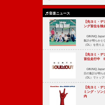
音楽ニュース
【先ヨミ・デジタル
ング首位を独
GfK/NIQ J
集計が明らかとなり、T
（DL）を売り上
【先ヨミ・デジタ
首位走行中 S
GfK/NIQ J
日の集計が明らかと
（DL）でトップ
【先ヨミ・デジタ
ミング・ソング
内