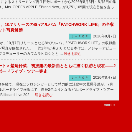
apanによるストリーミング再生回数レポートから2026年8月3日～8月5日の集
rs. GREEN APPLE「Brand New」が3,751,105回で現在首位を走っ
Emi、10/7リリースの8thアルバム『PATCHWORK LIFE』の全収
ット写真解禁
2026年8月7日
Ｊ－ＰＯＰ
miが、10月7日リリースとなる8thアルバム『PATCHWORK LIFE』の収録曲
ト写真が解禁された。 約2年4か月ぶりとなる本作は、メジャーデビュー
にプロデューサーのカワムラヒロシとと …
続きを読む
ート＞鷲尾伶菜、初披露の最新曲とともに描く軌跡と現在――2
ボードライブ・ツアー完走
2026年8月7日
Ｊ－ＰＯＰ
-girlsを経て、現在はソロシンガーとして精力的に活動中の鷲尾伶菜が、7月
ビルボードライブ横浜にて、自身2年ぶりとなるビルボードライブ・ツアー
Billboard Live 202 …
続きを読む
more »