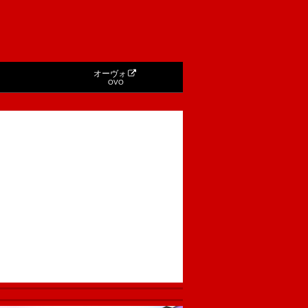
オーヴォ
OVO