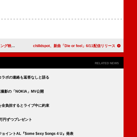
lu-rayより
chilldspot、新曲「Die or feel」6/11配信リリース
RELATED NEWS
コラボの連絡も返答なしと語る
撮影の「NOKIA」MV公開
を全負担するとライブ中に約束
0万円ずつプレゼント
トAL『$ome $exy $ongs 4 U』発表