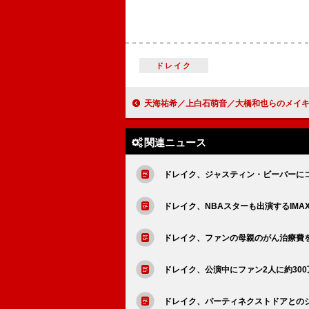
ドレイク
天海祐希／上白石萌音／大橋和也らのメイキング映像一部解禁、映画『ふしぎ駄菓子屋 銭天堂』B
関連ニュース
ドレイク、ジャスティン・ビーバーに
ドレイク、NBAスターも出演するIMAX
ドレイク、ファンの母親のがん治療費
ドレイク、公演中にファン2人に約30
ドレイク、パーティネクストドアとのジョイン