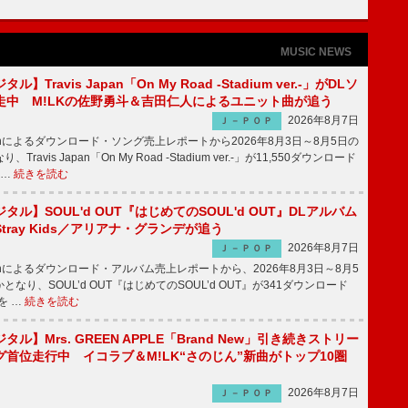
MUSIC NEWS
】Travis Japan「On My Road -Stadium ver.-」がDLソ
走中 M!LKの佐野勇斗＆吉田仁人によるユニット曲が追う
2026年8月7日
Ｊ－ＰＯＰ
apanによるダウンロード・ソング売上レポートから2026年8月3日～8月5日の
ravis Japan「On My Road -Stadium ver.-」が11,550ダウンロード
 …
続きを読む
ル】SOUL'd OUT『はじめてのSOUL'd OUT』DLアルバム
tray Kids／アリアナ・グランデが追う
2026年8月7日
Ｊ－ＰＯＰ
apanによるダウンロード・アルバム売上レポートから、2026年8月3日～8月5
なり、SOUL’d OUT『はじめてのSOUL’d OUT』が341ダウンロード
を …
続きを読む
ル】Mrs. GREEN APPLE「Brand New」引き続きストリー
首位走行中 イコラブ＆M!LK“さのじん”新曲がトップ10圏
2026年8月7日
Ｊ－ＰＯＰ