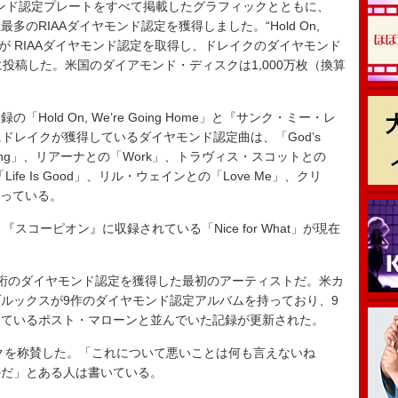
モンド認定プレートをすべて掲載したグラフィックとともに、
のRIAAダイヤモンド認定を獲得しました。“Hold On,
 Ever Had”が RIAAダイヤモンド認定を取得し、ドレイクのダイヤモンド
に投稿した。米国のダイアモンド・ディスクは1,000万枚（換算
ld On, We’re Going Home」と『サンク・ミー・レ
のほかにドレイクが獲得しているダイヤモンド認定曲は、「God’s
ine Bling」、リアーナとの「Work」、トラヴィス・スコットとの
ife Is Good」、リル・ウェインとの「Love Me」、クリ
となっている。
コーピオン』に収録されている「Nice for What」が現在
桁のダイヤモンド認定を獲得した最初のアーティストだ。米カ
ルックスが9作のダイヤモンド認定アルバムを持っており、9
しているポスト・マローンと並んでいた記録が更新された。
クを称賛した。「これについて悪いことは何も言えないね
かだ」とある人は書いている。