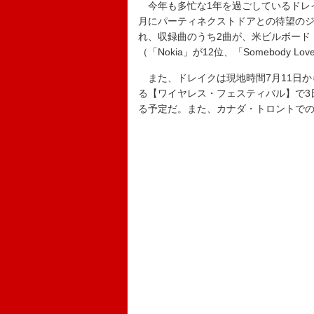
今年も多忙な1年を過ごしているドレ
月にパーティネクストドアとの待望のジョイン
れ、収録曲のうち2曲が、米ビルボード・ソ
（「Nokia」が12位、「Somebody Lo
また、ドレイクは現地時間7月11日か
る【ワイヤレス・フェスティバル】で3
る予定だ。また、カナダ・トロントでの