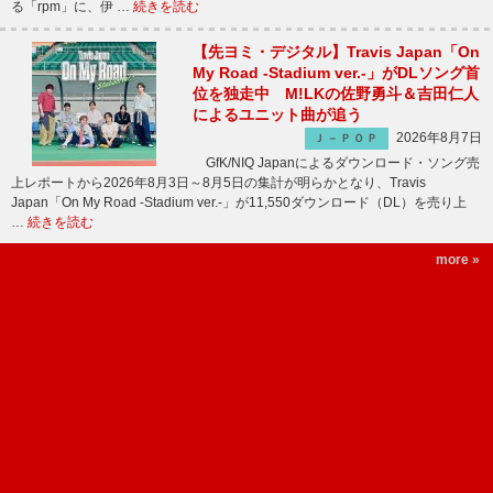
る「rpm」に、伊 …
続きを読む
【先ヨミ・デジタル】Travis Japan「On
My Road -Stadium ver.-」がDLソング首
位を独走中 M!LKの佐野勇斗＆吉田仁人
によるユニット曲が追う
2026年8月7日
Ｊ－ＰＯＰ
GfK/NIQ Japanによるダウンロード・ソング売
上レポートから2026年8月3日～8月5日の集計が明らかとなり、Travis
Japan「On My Road -Stadium ver.-」が11,550ダウンロード（DL）を売り上
…
続きを読む
more »