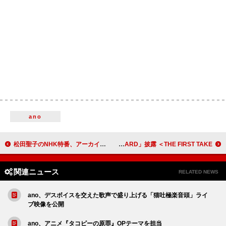
ano
松田聖子のNHK特番、アーカイブ映像＆インタビューで45年の歴史を振り返る
ちゃんみな、疾走感あふれる新曲「WORK HARD」披露 ＜THE FIRST TAKE＞
関連ニュース
RELATED NEWS
ano、デスボイスを交えた歌声で盛り上げる「猫吐極楽音頭」ライ
ブ映像を公開
ano、アニメ『タコピーの原罪』OPテーマを担当