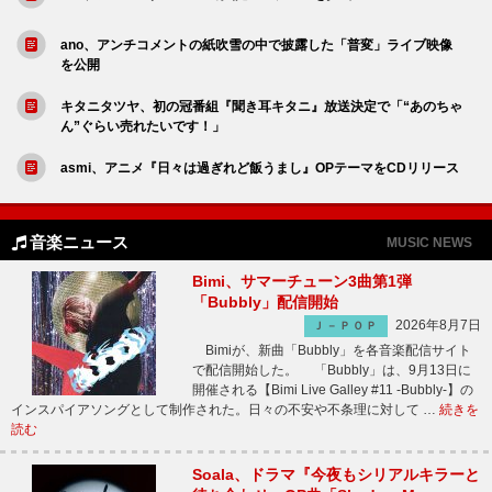
ano、アンチコメントの紙吹雪の中で披露した「普変」ライブ映像
を公開
キタニタツヤ、初の冠番組『聞き耳キタニ』放送決定で「“あのちゃ
ん”ぐらい売れたいです！」
asmi、アニメ『日々は過ぎれど飯うまし』OPテーマをCDリリース
音楽ニュース
MUSIC NEWS
Bimi、サマーチューン3曲第1弾
「Bubbly」配信開始
2026年8月7日
Ｊ－ＰＯＰ
Bimiが、新曲「Bubbly」を各音楽配信サイト
で配信開始した。 「Bubbly」は、9月13日に
開催される【Bimi Live Galley #11 -Bubbly-】の
インスパイアソングとして制作された。日々の不安や不条理に対して …
続きを
読む
Soala、ドラマ『今夜もシリアルキラーと