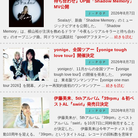
待ち合わせ』OP曲「Shadow Memory」
MV公開
2026年8月7日
Ｊ－ＰＯＰ
Soalaが、新曲「Shadow Memory」のミュー
ジックビデオを公開した。 「Shadow
Memory」は、横山裕が主演を務めるドラマ『今夜もシリアルキラーと待ち合わ
せ』のオープニング曲。同ドラマは講談社『good!アフタヌーン …
続きを読む
yonige、全国ツアー【yonige tough
love tour】開催決定
2026年8月7日
Ｊ－ＰＯＰ
yonigeが、11月からの全国ツアー【yonige
tough love tour】の開催を発表した。 yonige
は、東名阪ワンマンツアー【yonige one man
tour 2026】を開幕。メジャー再契約後初のワンマンツアー …
続きを読む
伊藤美来、5thアルバム『39rpm』＆初ベ
ストAL『swirl』発売日決定
2026年8月7日
Ｊ－ＰＯＰ
伊藤美来が、5thアルバム『39rpm』とベスト
アルバム『swirl』を10月7日に同時発売すること
が決定した。 伊藤美来は今年アーティスト活
動10周年を迎える。『39rpm』というタイトルは、レコードの回転数を意味す